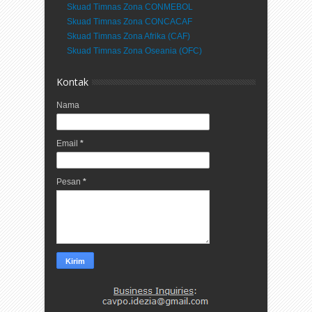
Skuad Timnas Zona CONMEBOL
Skuad Timnas Zona CONCACAF
Skuad Timnas Zona Afrika (CAF)
Skuad Timnas Zona Oseania (OFC)
Kontak
Nama
Email
*
Pesan
*