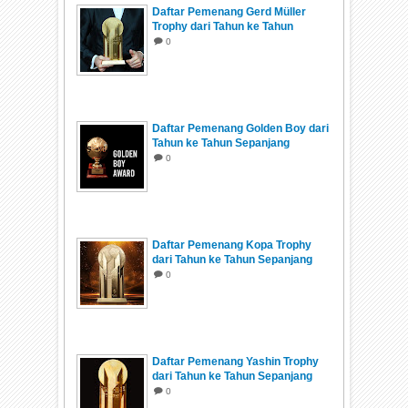
fer / Iron Warriors)
Prancis
Sihlangu Semnikati (King's
Usood Al-Rafidain (Lions
Daftar Pemenang Gerd Müller
Jvarosnebi (Crusaders)
Georgia
Irak
-
Tonga
Shield)
of Mesopotamia)
Les Grenadiers, Le
Eswatini
Trophy dari Tahun ke Tahun
Sepanjang Sejarah
0
Rouge et Bleu, Les
Haiti
Team 54
-
Tuvalu
Team Melli تیم ملی
Iran
Gibraltar
Walia ibex
Bicolores
Ethiopia
-
Vanuatu
サムライ・ブルー
Nemzeti Tizenegy
Jepang
Los Catrachos, La
Les Panthères, Les
(Samurai Blue)
Honduras
(National Eleven)
Hongaria
Gabon
Bicolor, La H
Brésiliens (The Brazilians)
Kouprey Blue
Kamboja
The Three Lions
Inggris
Reggae Boyz
Jamaika
Daftar Pemenang Golden Boy dari
The Scorpions
Gambia
Green and White Army,
Irlandia
Tahun ke Tahun Sepanjang
The Canucks, Les
Black Stars
Kepulauan
Ghana
Kanada
Norn Iron
Utara
Sejarah
0
Blue Ayuyu
Rouges (The Reds)
Mariana
Syli Nationale (National
Strákarnir okkar (Our boys)
Islandia
Guinea
Utara
Kepulauan
Elephants)
-
הכחולים-לבנים (The Blue
Cayman
Ак шумкарлар, Ak
Israel
Nzalang Nacional (National
Guinea
and Whites)
şumkarlar (The White
Kepulauan
Kirgizstan
Thunder)
Khatulistiwa
Gli Azzurri (The Blues)
Italia
Falcons)
-
Turks dan
Daftar Pemenang Kopa Trophy
Guinea-
dari Tahun ke Tahun Sepanjang
Caicos
Djurtus
Nationalelf, DFB-Elf, Die
Taegeuk Warriors, The
Bissau
Jerman
Sejarah
Korea
0
Mannschaft
Reds, Red Devils (붉은 악
Kepulauan
The Dashing Eagle
Selatan
Les Lions Indomptables
마)
Virgin AS
(The Indomitable Lions)
Kamerun
Qarşığalar (The Hawks)
Kazakhstan
Chollima Football Team
Kepulauan
Korea
Harambee Stars
Kenya
(천리마 축구단)
The Nature Boyz
Virgin Britania
Utara
Les Coelecantes
Komoro
Raya
Daftar Pemenang Yashin Trophy
Landsliðið (National Team)
Kepulauan
Al-Azraq (The Blue)
Kuwait
dari Tahun ke Tahun Sepanjang
Faroe
Likuena (Crocodiles)
Lesotho
La Sele, La Tricolor,
ທິມຊາດ ລາວ (The National
Kosta Rika
Sejarah
0
Laos
The Ticos
Dardanët (Dardanians)
Kosovo
Lone Stars
Liberia
Team)