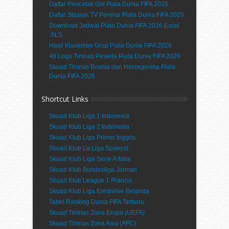
Daftar Pencetak Gol Piala Dunia FIFA 2026
Daftar Stasiun TV Penyiar Piala Dunia FIFA 2026
Download Jadwal Piala Dunia FIFA 2026 Excel
.XLS
Hasil Klasemen Grup Piala Dunia FIFA 2026
48 Logo Timnas Peserta Piala Dunia FIFA 2026
Skuad Timnas Bosnia dan Herzegovina Piala
Dunia FIFA 2026
Shortcut Links
Skuad Klub Liga 1 Indonesia
Skuad Klub Liga 2 Indonesia
Skuad Klub Liga Primer Inggris
Skuad Klub La Liga Spanyol
Skuad Klub Liga Serie A Italia
Skuad Klub Bundesliga Jerman
Skuad Klub League 1 Prancis
Skuad Klub Liga Eredivisie Belanda
Tabel Ranking Dunia FIFA Terbaru
Skuad Timnas Zona Eropa (UEFA)
Skuad Timnas Zona Asia (AFC)