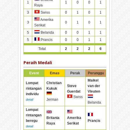
1
1
0
0
1
Raya
3
0
1
0
1
Swiss
Amerika
3
0
1
0
1
Serikat
5
0
0
1
1
Belanda
5
0
0
1
1
Prancis
Total
2
2
2
6
Peraih Medali
Event
Emas
Perak
Perunggu
Maikel
Lompat
Christian
Steve
van der
rintangan
Kukuk
Guerdat
Vleuten
individu
Swiss
Jerman
detail
Belanda
Lompat
rintangan
Britania
Amerika
beregu
Prancis
Raya
Serikat
detail