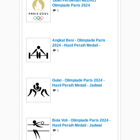
Tabel Perolehan MEDALI
Olimpiade Paris 2024
0
Angkat Besi - Olimpiade Paris
2024 - Hasil Peraih Medali -
Jadwal
0
Gulat - Olimpiade Paris 2024 -
Hasil Peraih Medali - Jadwal
0
Bola Voli - Olimpiade Paris 2024 -
Hasil Peraih Medali - Jadwal
0