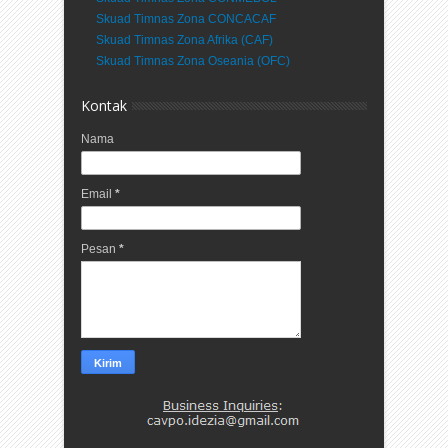
Skuad Timnas Zona CONCACAF
Skuad Timnas Zona Afrika (CAF)
Skuad Timnas Zona Oseania (OFC)
Kontak
Nama
Email
*
Pesan
*