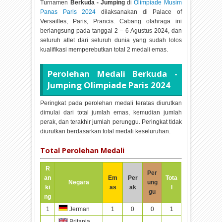
Turnamen
Berkuda - Jumping
di
Olimpiade Musim
Panas Paris 2024
dilaksanakan di
Palace of
Versailles, Paris, Prancis. Cabang olahraga ini
berlangsung pada tanggal
2 – 6 Agustus 2024, dan
seluruh atlet dari seluruh dunia yang sudah lolos
kualifikasi memperebutkan total
2 medali emas.
Perolehan Medali
Berkuda -
Jumping Olimpiade Paris 2024
Peringkat pada perolehan medali teratas diurutkan
dimulai dari total jumlah emas, kemudian jumlah
perak, dan terakhir jumlah perunggu. Peringkat tidak
diurutkan berdasarkan total medali keseluruhan.
Total Perolehan Medali
R
Per
an
Em
Per
Tota
Negara
ung
ki
as
ak
l
gu
ng
1
1
0
0
1
Jerman
Britania