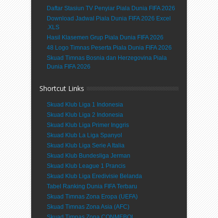
Daftar Stasiun TV Penyiar Piala Dunia FIFA 2026
Download Jadwal Piala Dunia FIFA 2026 Excel
.XLS
Hasil Klasemen Grup Piala Dunia FIFA 2026
48 Logo Timnas Peserta Piala Dunia FIFA 2026
Skuad Timnas Bosnia dan Herzegovina Piala
Dunia FIFA 2026
Shortcut Links
Skuad Klub Liga 1 Indonesia
Skuad Klub Liga 2 Indonesia
Skuad Klub Liga Primer Inggris
Skuad Klub La Liga Spanyol
Skuad Klub Liga Serie A Italia
Skuad Klub Bundesliga Jerman
Skuad Klub League 1 Prancis
Skuad Klub Liga Eredivisie Belanda
Tabel Ranking Dunia FIFA Terbaru
Skuad Timnas Zona Eropa (UEFA)
Skuad Timnas Zona Asia (AFC)
Skuad Timnas Zona CONMEBOL