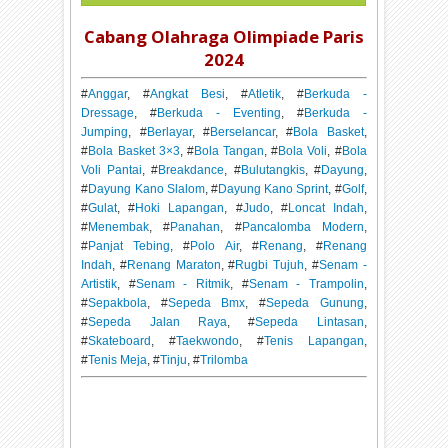
Cabang Olahraga Olimpiade Paris
2024
#
Anggar
, #
Angkat Besi
, #
Atletik
, #
Berkuda -
Dressage
, #
Berkuda - Eventing
, #
Berkuda -
Jumping
, #
Berlayar
, #
Berselancar
, #
Bola Basket
,
#
Bola Basket 3×3
, #
Bola Tangan
, #
Bola Voli
, #
Bola
Voli Pantai
, #
Breakdance
, #
Bulutangkis
, #
Dayung
,
#
Dayung Kano Slalom
, #
Dayung Kano Sprint
, #
Golf
,
#
Gulat
, #
Hoki Lapangan
, #
Judo
, #
Loncat Indah
,
#
Menembak
, #
Panahan
, #
Pancalomba Modern
,
#
Panjat Tebing
, #
Polo Air
, #
Renang
, #
Renang
Indah
, #
Renang Maraton
, #
Rugbi Tujuh
, #
Senam -
Artistik
, #
Senam - Ritmik
, #
Senam - Trampolin
,
#
Sepakbola
, #
Sepeda Bmx
, #
Sepeda Gunung
,
#
Sepeda Jalan Raya
, #
Sepeda Lintasan
,
#
Skateboard
, #
Taekwondo
, #
Tenis Lapangan
,
#
Tenis Meja
, #
Tinju
, #
Trilomba