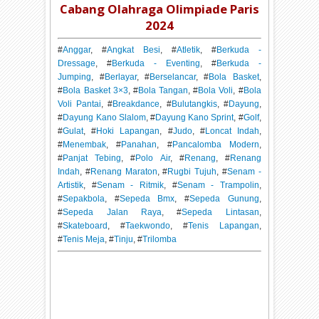
Cabang Olahraga Olimpiade Paris
2024
#
Anggar
, #
Angkat Besi
, #
Atletik
, #
Berkuda -
Dressage
, #
Berkuda - Eventing
, #
Berkuda -
Jumping
, #
Berlayar
, #
Berselancar
, #
Bola Basket
,
#
Bola Basket 3×3
, #
Bola Tangan
, #
Bola Voli
, #
Bola
Voli Pantai
, #
Breakdance
, #
Bulutangkis
, #
Dayung
,
#
Dayung Kano Slalom
, #
Dayung Kano Sprint
, #
Golf
,
#
Gulat
, #
Hoki Lapangan
, #
Judo
, #
Loncat Indah
,
#
Menembak
, #
Panahan
, #
Pancalomba Modern
,
#
Panjat Tebing
, #
Polo Air
, #
Renang
, #
Renang
Indah
, #
Renang Maraton
, #
Rugbi Tujuh
, #
Senam -
Artistik
, #
Senam - Ritmik
, #
Senam - Trampolin
,
#
Sepakbola
, #
Sepeda Bmx
, #
Sepeda Gunung
,
#
Sepeda Jalan Raya
, #
Sepeda Lintasan
,
#
Skateboard
, #
Taekwondo
, #
Tenis Lapangan
,
#
Tenis Meja
, #
Tinju
, #
Trilomba