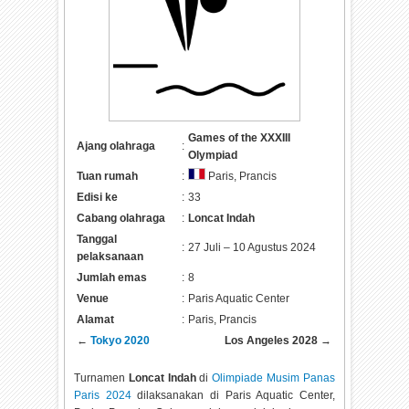
Games of the XXXIII
Ajang olahraga
:
Olympiad
Tuan rumah
:
Paris, Prancis
Edisi ke
:
33
Cabang olahraga
:
Loncat Indah
Tanggal
:
27 Juli – 10 Agustus 2024
pelaksanaan
Jumlah emas
:
8
Venue
:
Paris Aquatic Center
Alamat
:
Paris, Prancis
←
Tokyo 2020
Los Angeles 2028
→
Turnamen
Loncat Indah
di
Olimpiade Musim Panas
Paris 2024
dilaksanakan di
Paris Aquatic Center,