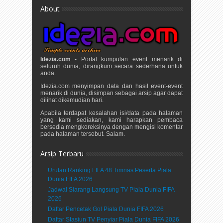
About
Idezia.com
- Portal kumpulan event menarik di
seluruh dunia, dirangkum secara sederhana untuk
anda.
Idezia.com menyimpan data dan hasil event-event
menarik di dunia, disimpan sebagai arsip agar dapat
dilihat dikemudian hari.
Apabila terdapat kesalahan isi/data pada halaman
yang kami sediakan, kami harapkan pembaca
bersedia mengkoreksinya dengan mengisi komentar
pada halaman tersebut. Salam.
Arsip Terbaru
Urutan Ranking FIFA 48 Timnas Peserta Piala
Dunia FIFA 2026
Jadwal Siarang Langsung TV Piala Dunia FIFA
2026
Daftar Pencetak Gol Piala Dunia FIFA 2026
Daftar Stasiun TV Penyiar Piala Dunia FIFA 2026