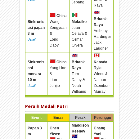
Jepang
Raya
China
Britania
Sinkronis
Wang
Meksiko
Raya
asi papan
Zongyuan
Juan
Anthony
3 m
&
Celaya &
Harding &
Long
Osmar
detail
Jack
Daoyi
Olvera
Laugher
Sinkronis
Britania
China
Kanada
asi
Raya
Yang Hao
Rylan
menara
Tom
&
Wiens &
10 m
Daley &
Lian
Nathan
Noah
Junjie
Zsombor-
detail
Williams
Murray
Peraih Medali Putri
Event
Emas
Perak
Perunggu
Maddison
Papan 3
Chen
Chang
Keeney
m
Yiwen
Yani