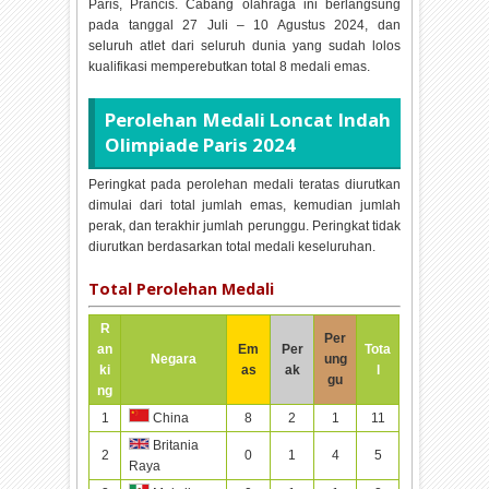
Paris, Prancis. Cabang olahraga ini berlangsung
pada tanggal
27 Juli – 10 Agustus 2024, dan
seluruh atlet dari seluruh dunia yang sudah lolos
kualifikasi memperebutkan total
8 medali emas.
Perolehan Medali
Loncat Indah
Olimpiade Paris 2024
Peringkat pada perolehan medali teratas diurutkan
dimulai dari total jumlah emas, kemudian jumlah
perak, dan terakhir jumlah perunggu. Peringkat tidak
diurutkan berdasarkan total medali keseluruhan.
Total Perolehan Medali
R
Per
an
Em
Per
Tota
Negara
ung
ki
as
ak
l
gu
ng
1
8
2
1
11
China
Britania
2
0
1
4
5
Raya