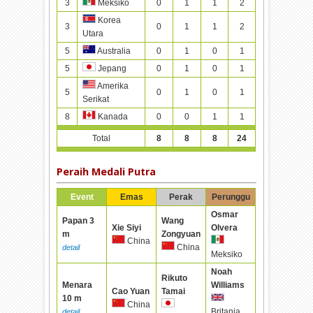
3
0
1
1
2
Meksiko
Korea
3
0
1
1
2
Utara
5
0
1
0
1
Australia
5
0
1
0
1
Jepang
Amerika
5
0
1
0
1
Serikat
8
0
0
1
1
Kanada
Total
8
8
8
24
Peraih Medali Putra
Event
Emas
Perak
Perunggu
Osmar
Papan 3
Wang
Xie Siyi
Olvera
m
Zongyuan
China
China
detail
Meksiko
Noah
Rikuto
Menara
Williams
Cao Yuan
Tamai
10 m
China
Britania
detail