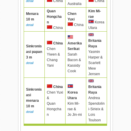
China
China
detail
Australia
Quan
Kim Mi-
Menara
Chen
Hongcha
rae
10 m
Yuxi
n
Korea
China
detail
China
Utara
Britania
China
Amerika
Sinkronis
Raya
Chen
Serikat
asi papan
Yasmin
Yiwen &
Sarah
3 m
Harper &
Chang
Bacon &
Scarlett
detail
Yani
Kassidy
Mew
Cook
Jensen
Britania
China
Sinkronis
Raya
Chen Yuxi
Korea
asi
Andrea
&
Utara
menara
Spendolin
Quan
Kim Mi-
10 m
i-Sirieix &
Hongcha
rae &
detail
Lois
n
Jo Jin-mi
Toulson