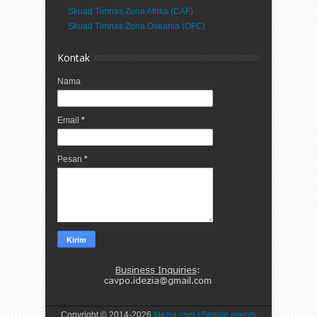
Skuad Timnas Zona Afrika (CAF)
Skuad Timnas Zona Oseania (OFC)
Kontak
Nama
Email
*
Pesan
*
Copyright © 2014-
2026
Idezia.com | Simple events