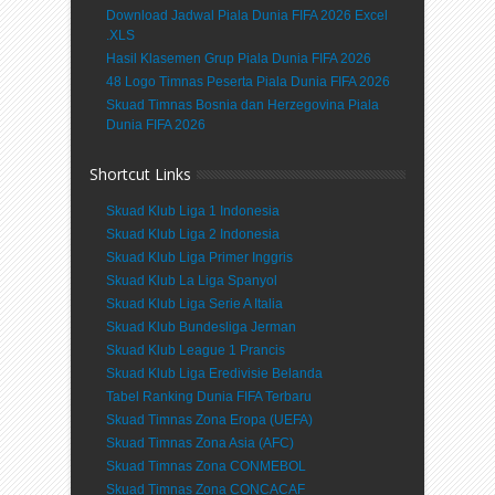
Download Jadwal Piala Dunia FIFA 2026 Excel
.XLS
Hasil Klasemen Grup Piala Dunia FIFA 2026
48 Logo Timnas Peserta Piala Dunia FIFA 2026
Skuad Timnas Bosnia dan Herzegovina Piala
Dunia FIFA 2026
Shortcut Links
Skuad Klub Liga 1 Indonesia
Skuad Klub Liga 2 Indonesia
Skuad Klub Liga Primer Inggris
Skuad Klub La Liga Spanyol
Skuad Klub Liga Serie A Italia
Skuad Klub Bundesliga Jerman
Skuad Klub League 1 Prancis
Skuad Klub Liga Eredivisie Belanda
Tabel Ranking Dunia FIFA Terbaru
Skuad Timnas Zona Eropa (UEFA)
Skuad Timnas Zona Asia (AFC)
Skuad Timnas Zona CONMEBOL
Skuad Timnas Zona CONCACAF