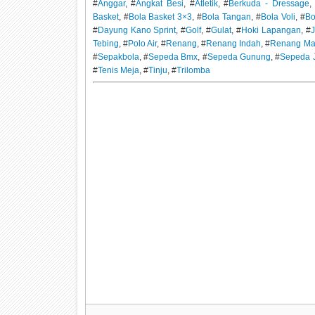
#
Anggar
, #
Angkat Besi
, #
Atletik
, #
Berkuda - Dressage
,
Basket
, #
Bola Basket 3×3
, #
Bola Tangan
, #
Bola Voli
, #
Bo
#
Dayung Kano Sprint
, #
Golf
, #
Gulat
, #
Hoki Lapangan
, #
Tebing
, #
Polo Air
, #
Renang
, #
Renang Indah
, #
Renang Ma
#
Sepakbola
, #
Sepeda Bmx
, #
Sepeda Gunung
, #
Sepeda 
#
Tenis Meja
, #
Tinju
, #
Trilomba