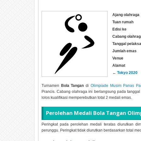
Ajang olahraga
Tuan rumah
Edisi ke
Cabang olahrag
Tanggal pelaks
Jumlah emas
Venue
Alamat
←
Tokyo 2020
Turnamen
Bola Tangan
di
Olimpiade Musim Panas Pa
Prancis. Cabang olahraga ini berlangsung pada tangga
lolos kualifikasi memperebutkan total
2 medali emas.
Perolehan Medali
Bola Tangan Olimp
Peringkat pada perolehan medali teratas diurutkan dim
perunggu. Peringkat tidak diurutkan berdasarkan total me