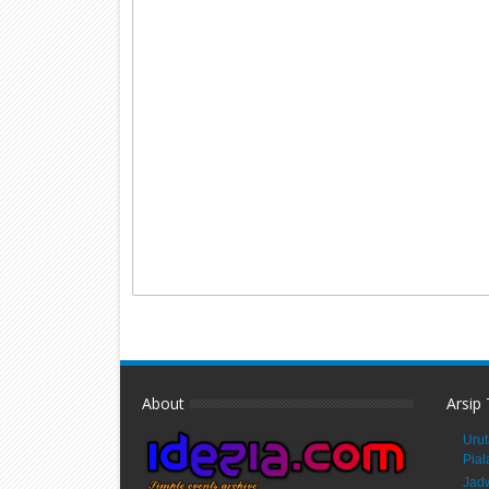
About
Arsip
Urut
Pial
Jadw