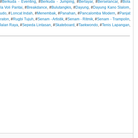
 #
Berkuda - Eventing
, #
Berkuda - Jumping
, #
Berlayar
, #
Berselancar
, #
Bola
la Voli Pantai
, #
Breakdance
, #
Bulutangkis
, #
Dayung
, #
Dayung Kano Slalom
,
Judo
, #
Loncat Indah
, #
Menembak
, #
Panahan
, #
Pancalomba Modern
, #
Panjat
raton
, #
Rugbi Tujuh
, #
Senam - Artistik
, #
Senam - Ritmik
, #
Senam - Trampolin
,
Jalan Raya
, #
Sepeda Lintasan
, #
Skateboard
, #
Taekwondo
, #
Tenis Lapangan
,