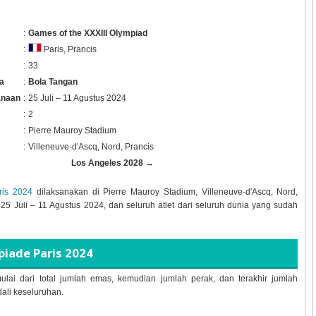
:
Games of the XXXIII Olympiad
:
Paris, Prancis
:
33
a
:
Bola Tangan
anaan
:
25 Juli – 11 Agustus 2024
:
2
:
Pierre Mauroy Stadium
:
Villeneuve-d'Ascq, Nord, Prancis
Los Angeles 2028
→
ris 2024
dilaksanakan di
Pierre Mauroy Stadium, Villeneuve-d'Ascq, Nord,
l
25 Juli – 11 Agustus 2024, dan seluruh atlet dari seluruh dunia yang sudah
iade Paris 2024
ulai dari total jumlah emas, kemudian jumlah perak, dan terakhir jumlah
dali keseluruhan.