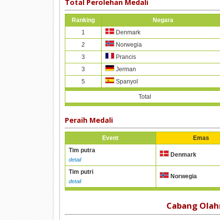
Total Perolehan Medali
Ranking
Negara
1
Denmark
2
Norwegia
3
Prancis
3
Jerman
5
Spanyol
Total
Peraih Medali
Event
Emas
Tim putra
Denmark
detail
Tim putri
Norwegia
detail
Cabang Olahr