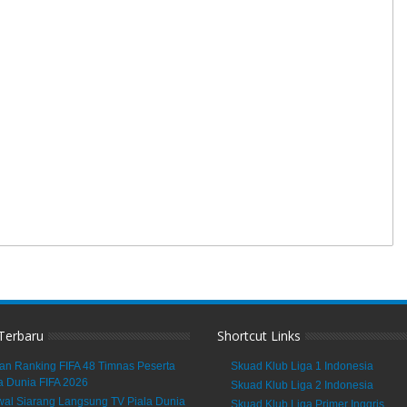
 Terbaru
Shortcut Links
an Ranking FIFA 48 Timnas Peserta
Skuad Klub Liga 1 Indonesia
a Dunia FIFA 2026
Skuad Klub Liga 2 Indonesia
al Siarang Langsung TV Piala Dunia
Skuad Klub Liga Primer Inggris