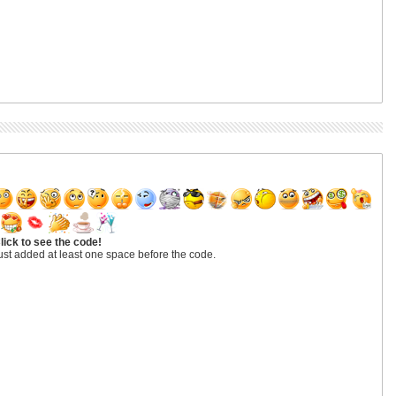
lick to see the code!
ust added at least one space before the code.