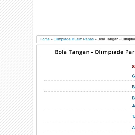
Home
»
Olimpiade Musim Panas
»
Bola Tangan - Olimpiad
Bola Tangan - Olimpiade Pari
S
G
B
B
J
T
A