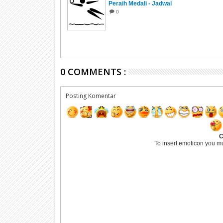
Peraih Medali - Jadwal
0
0 COMMENTS :
Posting Komentar
C
To insert emoticon you m