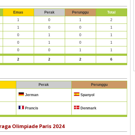
Emas
Perak
Perunggu
Total
1
0
1
2
1
0
0
1
0
1
0
1
0
1
0
1
0
0
1
1
2
2
2
6
Perak
Perunggu
Jerman
Spanyol
Prancis
Denmark
aga Olimpiade Paris 2024