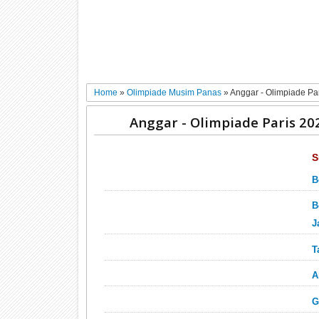
Home
»
Olimpiade Musim Panas
»
Anggar - Olimpiade Par
Anggar - Olimpiade Paris 202
S
B
B
J
T
A
G