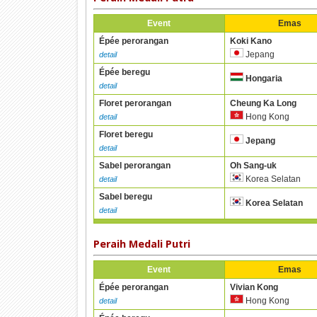
Event
Emas
Épée perorangan
Koki Kano
Jepang
detail
Épée beregu
Hongaria
detail
Floret perorangan
Cheung Ka Long
Hong Kong
detail
Floret beregu
Jepang
detail
Sabel perorangan
Oh Sang-uk
Korea Selatan
detail
Sabel beregu
Korea Selatan
detail
Peraih Medali Putri
Event
Emas
Épée perorangan
Vivian Kong
Hong Kong
detail