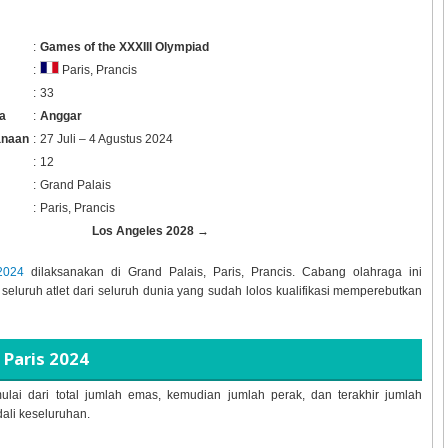
:
Games of the XXXIII Olympiad
:
Paris, Prancis
:
33
a
:
Anggar
anaan
:
27 Juli – 4 Agustus 2024
:
12
:
Grand Palais
:
Paris, Prancis
Los Angeles 2028
→
2024
dilaksanakan di
Grand Palais, Paris, Prancis. Cabang olahraga ini
 seluruh atlet dari seluruh dunia yang sudah lolos kualifikasi memperebutkan
Paris 2024
ulai dari total jumlah emas, kemudian jumlah perak, dan terakhir jumlah
dali keseluruhan.