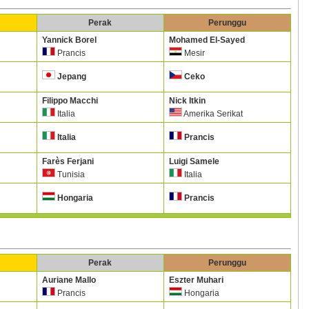
Perak
Perunggu
Yannick Borel
Mohamed El-Sayed
Prancis
Mesir
Jepang
Ceko
Filippo Macchi
Nick Itkin
Italia
Amerika Serikat
Italia
Prancis
Farès Ferjani
Luigi Samele
Tunisia
Italia
Hongaria
Prancis
Perak
Perunggu
Auriane Mallo
Eszter Muhari
Prancis
Hongaria