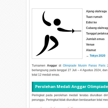
Ajang olahraga
Tuan rumah
Edisi ke
Cabang olahrag
Tanggal pelaks
Jumlah emas
Venue
Alamat
←
Tokyo 2020
Turnamen
Anggar
di
Olimpiade Musim Panas Paris 
berlangsung pada tanggal
27 Juli – 4 Agustus 2024, dan
total
12 medali emas.
Perolehan Medali
Anggar Olimpiade 
Peringkat pada perolehan medali teratas diurutkan dim
perunggu. Peringkat tidak diurutkan berdasarkan total me