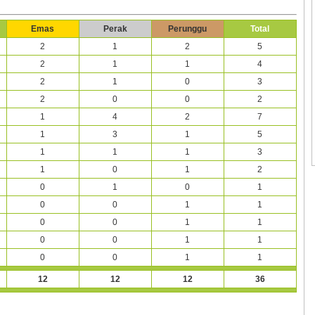
Emas
Perak
Perunggu
Total
2
1
2
5
2
1
1
4
2
1
0
3
2
0
0
2
1
4
2
7
1
3
1
5
1
1
1
3
1
0
1
2
0
1
0
1
0
0
1
1
0
0
1
1
0
0
1
1
0
0
1
1
12
12
12
36