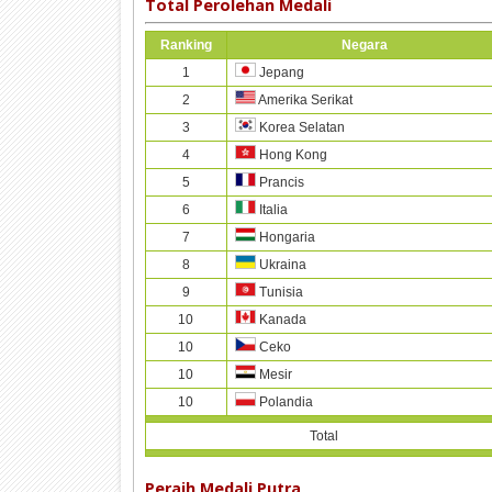
Total Perolehan Medali
Ranking
Negara
1
Jepang
2
Amerika Serikat
3
Korea Selatan
4
Hong Kong
5
Prancis
6
Italia
7
Hongaria
8
Ukraina
9
Tunisia
10
Kanada
10
Ceko
10
Mesir
10
Polandia
Total
Peraih Medali Putra