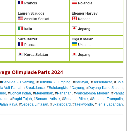
Prancis
Polandia
Lauren Scruggs
Eleanor Harvey
Amerika Serikat
Kanada
Italia
Jepang
Sara Balzer
Olga Kharlan
Prancis
Ukraina
Korea Selatan
Jepang
aga Olimpiade Paris 2024
 #
Berkuda - Eventing
, #
Berkuda - Jumping
, #
Berlayar
, #
Berselancar
, #
Bola
la Voli Pantai
, #
Breakdance
, #
Bulutangkis
, #
Dayung
, #
Dayung Kano Slalom
,
Judo
, #
Loncat Indah
, #
Menembak
, #
Panahan
, #
Pancalomba Modern
, #
Panjat
raton
, #
Rugbi Tujuh
, #
Senam - Artistik
, #
Senam - Ritmik
, #
Senam - Trampolin
,
Jalan Raya
, #
Sepeda Lintasan
, #
Skateboard
, #
Taekwondo
, #
Tenis Lapangan
,