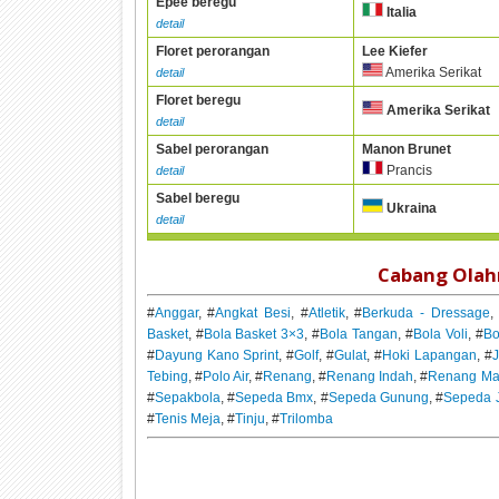
Épée beregu
Italia
detail
Floret perorangan
Lee Kiefer
Amerika Serikat
detail
Floret beregu
Amerika Serikat
detail
Sabel perorangan
Manon Brunet
Prancis
detail
Sabel beregu
Ukraina
detail
Cabang Olahr
#
Anggar
, #
Angkat Besi
, #
Atletik
, #
Berkuda - Dressage
,
Basket
, #
Bola Basket 3×3
, #
Bola Tangan
, #
Bola Voli
, #
Bo
#
Dayung Kano Sprint
, #
Golf
, #
Gulat
, #
Hoki Lapangan
, #
Tebing
, #
Polo Air
, #
Renang
, #
Renang Indah
, #
Renang Ma
#
Sepakbola
, #
Sepeda Bmx
, #
Sepeda Gunung
, #
Sepeda 
#
Tenis Meja
, #
Tinju
, #
Trilomba