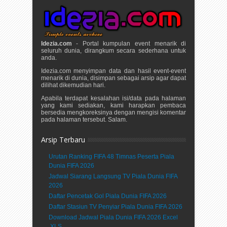
Idezia.com
- Portal kumpulan event menarik di
seluruh dunia, dirangkum secara sederhana untuk
anda.
Idezia.com menyimpan data dan hasil event-event
menarik di dunia, disimpan sebagai arsip agar dapat
dilihat dikemudian hari.
Apabila terdapat kesalahan isi/data pada halaman
yang kami sediakan, kami harapkan pembaca
bersedia mengkoreksinya dengan mengisi komentar
pada halaman tersebut. Salam.
Arsip Terbaru
Urutan Ranking FIFA 48 Timnas Peserta Piala
Dunia FIFA 2026
Jadwal Siarang Langsung TV Piala Dunia FIFA
2026
Daftar Pencetak Gol Piala Dunia FIFA 2026
Daftar Stasiun TV Penyiar Piala Dunia FIFA 2026
Download Jadwal Piala Dunia FIFA 2026 Excel
.XLS