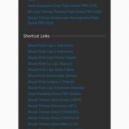
Hasil Klasemen Grup Piala Dunia FIFA 2026
48 Logo Timnas Peserta Piala Dunia FIFA 2026
Skuad Timnas Bosnia dan Herzegovina Piala
Dunia FIFA 2026
Shortcut Links
Skuad Klub Liga 1 Indonesia
Skuad Klub Liga 2 Indonesia
Skuad Klub Liga Primer Inggris
Skuad Klub La Liga Spanyol
Skuad Klub Liga Serie A Italia
Skuad Klub Bundesliga Jerman
Skuad Klub League 1 Prancis
Skuad Klub Liga Eredivisie Belanda
Tabel Ranking Dunia FIFA Terbaru
Skuad Timnas Zona Eropa (UEFA)
Skuad Timnas Zona Asia (AFC)
Skuad Timnas Zona CONMEBOL
Skuad Timnas Zona CONCACAF
Skuad Timnas Zona Afrika (CAF)