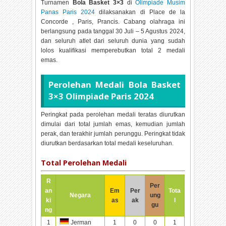
Turnamen
Bola Basket 3×3
di
Olimpiade Musim
Panas Paris 2024
dilaksanakan di
Place de la
Concorde , Paris, Prancis. Cabang olahraga ini
berlangsung pada tanggal
30 Juli – 5 Agustus 2024,
dan seluruh atlet dari seluruh dunia yang sudah
lolos kualifikasi memperebutkan total
2 medali
emas.
Perolehan Medali
Bola Basket
3×3 Olimpiade Paris 2024
Peringkat pada perolehan medali teratas diurutkan
dimulai dari total jumlah emas, kemudian jumlah
perak, dan terakhir jumlah perunggu. Peringkat tidak
diurutkan berdasarkan total medali keseluruhan.
Total Perolehan Medali
R
Per
an
Em
Per
Tota
Negara
ung
ki
as
ak
l
gu
ng
1
1
0
0
1
Jerman