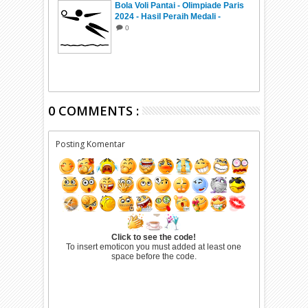
Bola Voli Pantai - Olimpiade Paris
2024 - Hasil Peraih Medali -
Jadwal
0
0 COMMENTS :
Posting Komentar
Click to see the code!
To insert emoticon you must added at least one
space before the code.