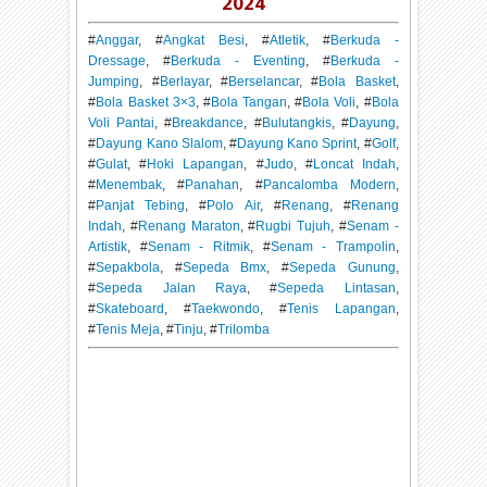
2024
#
Anggar
, #
Angkat Besi
, #
Atletik
, #
Berkuda -
Dressage
, #
Berkuda - Eventing
, #
Berkuda -
Jumping
, #
Berlayar
, #
Berselancar
, #
Bola Basket
,
#
Bola Basket 3×3
, #
Bola Tangan
, #
Bola Voli
, #
Bola
Voli Pantai
, #
Breakdance
, #
Bulutangkis
, #
Dayung
,
#
Dayung Kano Slalom
, #
Dayung Kano Sprint
, #
Golf
,
#
Gulat
, #
Hoki Lapangan
, #
Judo
, #
Loncat Indah
,
#
Menembak
, #
Panahan
, #
Pancalomba Modern
,
#
Panjat Tebing
, #
Polo Air
, #
Renang
, #
Renang
Indah
, #
Renang Maraton
, #
Rugbi Tujuh
, #
Senam -
Artistik
, #
Senam - Ritmik
, #
Senam - Trampolin
,
#
Sepakbola
, #
Sepeda Bmx
, #
Sepeda Gunung
,
#
Sepeda Jalan Raya
, #
Sepeda Lintasan
,
#
Skateboard
, #
Taekwondo
, #
Tenis Lapangan
,
#
Tenis Meja
, #
Tinju
, #
Trilomba