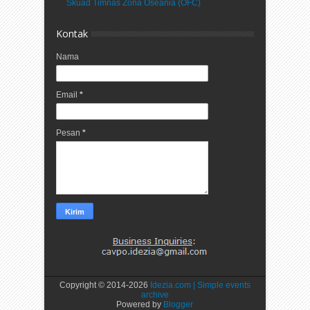
Skuad Timnas Zona Oseania (OFC)
Kontak
Nama
Email
*
Pesan
*
Copyright © 2014-
2026
Idezia.com | Simple events
archive
Powered by
Blogger