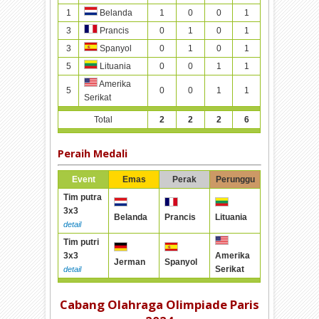
1
1
0
0
1
Belanda
3
0
1
0
1
Prancis
3
0
1
0
1
Spanyol
5
0
0
1
1
Lituania
Amerika
5
0
0
1
1
Serikat
Total
2
2
2
6
Peraih Medali
Event
Emas
Perak
Perunggu
Tim putra
3x3
Belanda
Prancis
Lituania
detail
Tim putri
3x3
Amerika
Jerman
Spanyol
Serikat
detail
Cabang Olahraga Olimpiade Paris