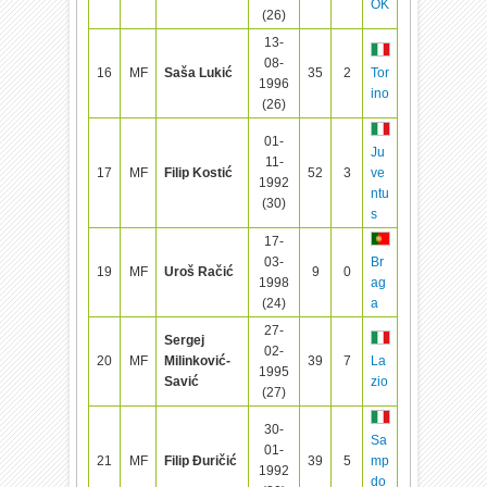
OK
(26)
13-
08-
16
MF
Saša Lukić
35
2
Tor
1996
ino
(26)
01-
Ju
11-
17
MF
Filip Kostić
52
3
ve
1992
ntu
(30)
s
17-
03-
Br
19
MF
Uroš Račić
9
0
1998
ag
(24)
a
27-
Sergej
02-
20
MF
Milinković-
39
7
La
1995
Savić
zio
(27)
30-
Sa
01-
21
MF
Filip Đuričić
39
5
mp
1992
do