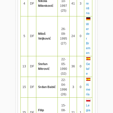
Nikola
10-
4
DF
41
3
re
Milenković
1997
nti
(25)
na
W
26-
er
Miloš
09-
de
5
DF
24
0
Veljković
1995
r
(27)
Br
em
en
22-
Stefan
05-
Ge
13
DF
36
0
Mitrović
1990
taf
(32)
e
22-
04-
Al
15
DF
Srđan Babić
3
0
1996
me
(26)
ría
15-
Le
Filip
08-
gia
25
DF
21
1