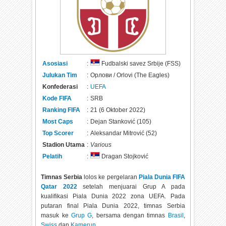
Asosiasi
:
Fudbalski savez Srbije (FSS)
Julukan Tim
:
Орлови / Оrlovi (The Eagles)
Konfederasi
:
UEFA
Kode FIFA
:
SRB
Ranking FIFA
:
21 (6 Oktober 2022)
Most Caps
:
Dejan Stanković (105)
Top Scorer
:
Aleksandar Mitrović (52)
Stadion Utama
:
Various
Pelatih
:
Dragan Stojković
Timnas Serbia
lolos ke pergelaran
Piala Dunia FIFA
Qatar 2022
setelah menjuarai Grup A pada
kualifikasi Piala Dunia 2022 zona UEFA. Pada
putaran final Piala Dunia 2022, timnas Serbia
masuk ke
Grup G
, bersama dengan timnas
Brasil
,
Swiss
dan
Kamerun
.