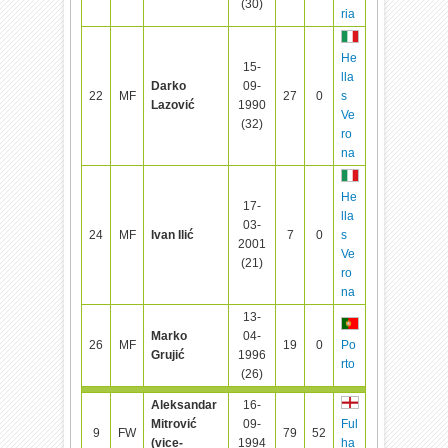
(30)
ria
He
15-
lla
Darko
09-
22
MF
27
0
s
Lazović
1990
Ve
(32)
ro
na
He
17-
lla
03-
24
MF
Ivan Ilić
7
0
s
2001
Ve
(21)
ro
na
13-
Marko
04-
26
MF
19
0
Po
Grujić
1996
rto
(26)
Aleksandar
16-
Mitrović
09-
Ful
9
FW
79
52
(vice-
1994
ha