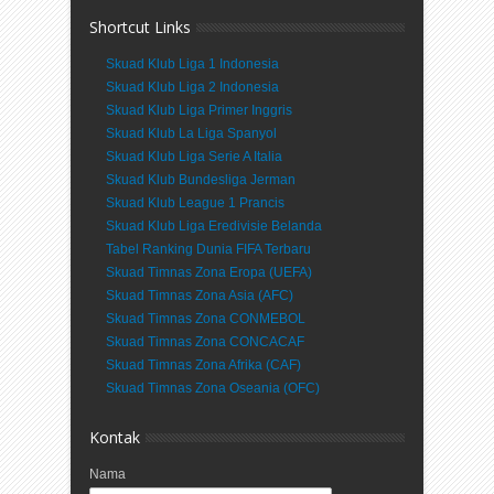
Shortcut Links
Skuad Klub Liga 1 Indonesia
Skuad Klub Liga 2 Indonesia
Skuad Klub Liga Primer Inggris
Skuad Klub La Liga Spanyol
Skuad Klub Liga Serie A Italia
Skuad Klub Bundesliga Jerman
Skuad Klub League 1 Prancis
Skuad Klub Liga Eredivisie Belanda
Tabel Ranking Dunia FIFA Terbaru
Skuad Timnas Zona Eropa (UEFA)
Skuad Timnas Zona Asia (AFC)
Skuad Timnas Zona CONMEBOL
Skuad Timnas Zona CONCACAF
Skuad Timnas Zona Afrika (CAF)
Skuad Timnas Zona Oseania (OFC)
Kontak
Nama