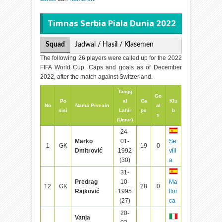
Timnas Serbia Piala Dunia 2022
Squad
Jadwal / Hasil / Klasemen
The following 26 players were called up for the 2022
FIFA World Cup. Caps and goals as of December
2022, after the match against Switzerland.
Tangg
Go
Po
al
Ca
Klu
No
Nama Pemain
al
sisi
Lahir
ps
b
s
(Umur)
24-
Marko
01-
Se
1
GK
19
0
Dmitrović
1992
vill
(30)
a
31-
Predrag
10-
Ma
12
GK
28
0
Rajković
1995
llor
(27)
ca
20-
Vanja