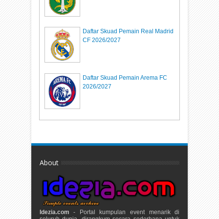
Daftar Skuad Pemain Real Madrid
CF 2026/2027
Daftar Skuad Pemain Arema FC
2026/2027
About
Idezia.com
- Portal kumpulan event menarik di
seluruh dunia, dirangkum secara sederhana untuk