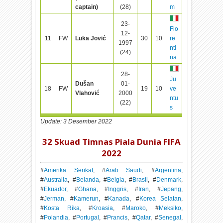
captain)
(28)
m
23-
Fio
12-
11
FW
Luka Jović
30
10
re
1997
nti
(24)
na
28-
Ju
Dušan
01-
18
FW
19
10
ve
Vlahović
2000
ntu
(22)
s
Update: 3 Desember 2022
32 Skuad Timnas Piala Dunia FIFA
2022
#
Amerika Serikat
, #
Arab Saudi
, #
Argentina
,
#
Australia
, #
Belanda
, #
Belgia
, #
Brasil
, #
Denmark
,
#
Ekuador
, #
Ghana
, #
Inggris
, #
Iran
, #
Jepang
,
#
Jerman
, #
Kamerun
, #
Kanada
, #
Korea Selatan
,
#
Kosta Rika
, #
Kroasia
, #
Maroko
, #
Meksiko
,
#
Polandia
, #
Portugal
, #
Prancis
, #
Qatar
, #
Senegal
,