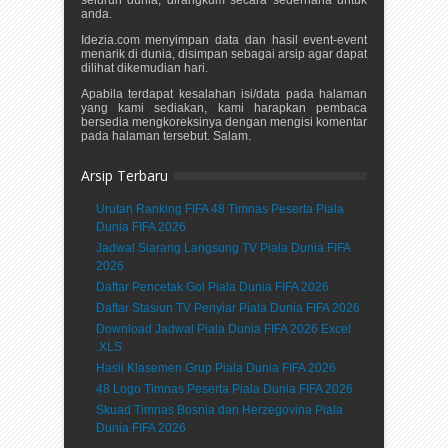
anda.
Idezia.com menyimpan data dan hasil event-event
menarik di dunia, disimpan sebagai arsip agar dapat
dilihat dikemudian hari.
Apabila terdapat kesalahan isi/data pada halaman
yang kami sediakan, kami harapkan pembaca
bersedia mengkoreksinya dengan mengisi komentar
pada halaman tersebut. Salam.
Arsip Terbaru
Urutan Ranking FIFA 48 Timnas Peserta Piala
Dunia FIFA 2026
Jadwal Siarang Langsung TV Piala Dunia FIFA
2026
Daftar Pencetak Gol Piala Dunia FIFA 2026
Daftar Stasiun TV Penyiar Piala Dunia FIFA 2026
Download Jadwal Piala Dunia FIFA 2026 Excel
.XLS
Hasil Klasemen Grup Piala Dunia FIFA 2026
48 Logo Timnas Peserta Piala Dunia FIFA 2026
Skuad Timnas Bosnia dan Herzegovina Piala
Dunia FIFA 2026