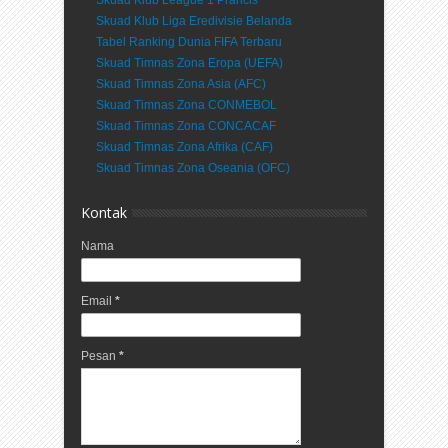
Skuad Klub League 1 Prancis
Skuad Klub Liga Eredivisie Belanda
Tabel Ranking Dunia FIFA Terbaru
Skuad Timnas Zona Eropa (UEFA)
Skuad Timnas Zona Asia (AFC)
Skuad Timnas Zona CONMEBOL
Skuad Timnas Zona CONCACAF
Skuad Timnas Zona Afrika (CAF)
Skuad Timnas Zona Oseania (OFC)
Kontak
Nama
Email
*
Pesan
*