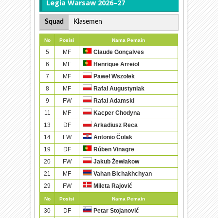
Legia Warsaw 2026–27
Squad
Klasemen
No
Posisi
Nama Pemain
5
MF
Claude Gonçalves
6
MF
Henrique Arreiol
7
MF
Paweł Wszołek
8
MF
Rafał Augustyniak
9
FW
Rafał Adamski
11
MF
Kacper Chodyna
13
DF
Arkadiusz Reca
14
FW
Antonio Čolak
19
DF
Rúben Vinagre
20
FW
Jakub Żewłakow
21
MF
Vahan Bichakhchyan
29
FW
Mileta Rajović
No
Posisi
Nama Pemain
30
DF
Petar Stojanović