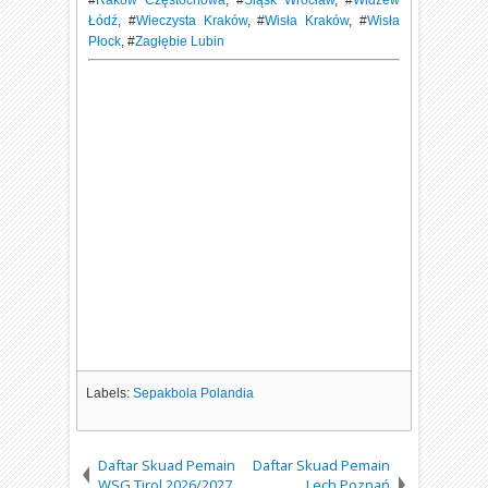
Łódź
, #
Wieczysta Kraków
, #
Wisła Kraków
, #
Wisła
Płock
, #
Zagłębie Lubin
Labels:
Sepakbola Polandia
Daftar Skuad Pemain
Daftar Skuad Pemain
WSG Tirol 2026/2027
Lech Poznań