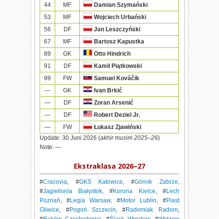
44
MF
Damian Szymański
53
MF
Wojciech Urbański
56
DF
Jan Leszczyński
67
MF
Bartosz Kapustka
89
GK
Otto Hindrich
91
DF
Kamil Piątkowski
99
FW
Samuel Kováčik
—
GK
Ivan Brkić
—
DF
Zoran Arsenić
—
DF
Robert Deziel Jr.
—
FW
Łukasz Zjawiński
Update:
30 Juni 2026 (
akhir musim 2025–26
)
Note:
—
Ekstraklasa 2026–27
#
Cracovia
, #
GKS Katowice
, #
Górnik Zabrze
,
#
Jagiellonia Białystok
, #
Korona Kielce
, #
Lech
Poznań
, #
Legia Warsaw
, #
Motor Lublin
, #
Piast
Gliwice
, #
Pogoń Szczecin
, #
Radomiak Radom
,
#
Raków Częstochowa
, #
Śląsk Wrocław
, #
Widzew