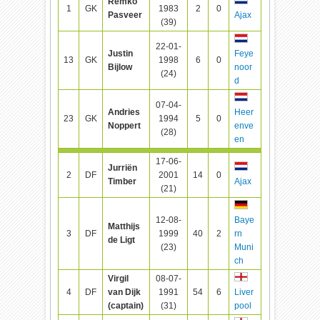
Remko
1
GK
1983
2
0
Pasveer
Ajax
(39)
22-01-
Justin
Feye
13
GK
1998
6
0
Bijlow
noor
(24)
d
07-04-
Andries
Heer
23
GK
1994
5
0
Noppert
enve
(28)
en
17-06-
Jurriën
2
DF
2001
14
0
Timber
Ajax
(21)
12-08-
Baye
Matthijs
3
DF
1999
40
2
rn
de Ligt
(23)
Muni
ch
Virgil
08-07-
4
DF
van Dijk
1991
54
6
Liver
(captain)
(31)
pool