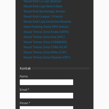
Skuad Klub La Liga Spanyol
Skuad Klub Liga Serie A Italia
Skuad Klub Bundesliga Jerman
Skuad Klub League 1 Prancis
Skuad Klub Liga Eredivisie Belanda
Tabel Ranking Dunia FIFA Terbaru
Skuad Timnas Zona Eropa (UEFA)
Skuad Timnas Zona Asia (AFC)
Skuad Timnas Zona CONMEBOL
Skuad Timnas Zona CONCACAF
Skuad Timnas Zona Afrika (CAF)
Skuad Timnas Zona Oseania (OFC)
Kontak
Nama
Email
*
Pesan
*