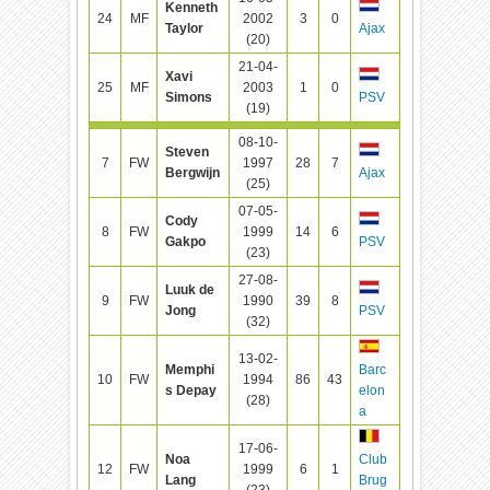
Kenneth
24
MF
2002
3
0
Taylor
Ajax
(20)
21-04-
Xavi
25
MF
2003
1
0
Simons
PSV
(19)
08-10-
Steven
7
FW
1997
28
7
Bergwijn
Ajax
(25)
07-05-
Cody
8
FW
1999
14
6
Gakpo
PSV
(23)
27-08-
Luuk de
9
FW
1990
39
8
Jong
PSV
(32)
13-02-
Memphi
Barc
10
FW
1994
86
43
s Depay
elon
(28)
a
17-06-
Noa
Club
12
FW
1999
6
1
Lang
Brug
(23)