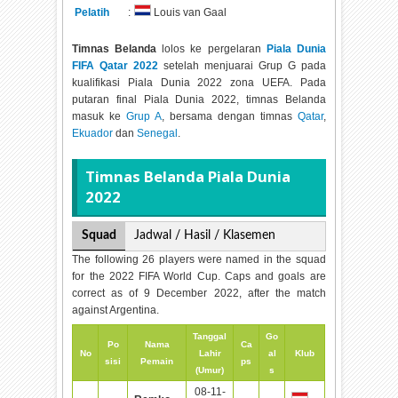
Pelatih
:
Louis van Gaal
Timnas Belanda
lolos ke pergelaran
Piala Dunia
FIFA Qatar 2022
setelah menjuarai Grup G pada
kualifikasi Piala Dunia 2022 zona UEFA. Pada
putaran final Piala Dunia 2022, timnas Belanda
masuk ke
Grup A
, bersama dengan timnas
Qatar
,
Ekuador
dan
Senegal
.
Timnas Belanda Piala Dunia
2022
Squad
Jadwal / Hasil / Klasemen
The following 26 players were named in the squad
for the 2022 FIFA World Cup. Caps and goals are
correct as of 9 December 2022, after the match
against Argentina.
Tanggal
Go
Po
Nama
Ca
No
Lahir
al
Klub
sisi
Pemain
ps
(Umur)
s
08-11-