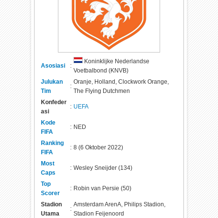
Koninklijke Nederlandse
Asosiasi
:
Voetbalbond (KNVB)
Julukan
Oranje, Holland, Clockwork Orange,
:
Tim
The Flying Dutchmen
Konfeder
:
UEFA
asi
Kode
:
NED
FIFA
Ranking
:
8 (6 Oktober 2022)
FIFA
Most
:
Wesley Sneijder (134)
Caps
Top
:
Robin van Persie (50)
Scorer
Stadion
Amsterdam ArenA, Philips Stadion,
:
Utama
Stadion Feijenoord