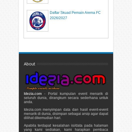
Daftar Skuad Pemain Arema FC
2026/2027
About
Idezia.com
- Portal kumpulan event menarik di
seluruh dunia, dirangkum secara sederhana untuk
anda.
Idezia.com menyimpan data dan hasil event-event
menarik di dunia, disimpan sebagai arsip agar dapat
dilihat dikemudian hari.
Apabila terdapat kesalahan isi/data pada halaman
yang kami sediakan, kami harapkan pembaca