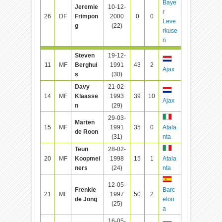
Baye
Jeremie
10-12-
r
26
DF
Frimpon
2000
0
0
Leve
g
(22)
rkuse
n
Steven
19-12-
11
MF
Berghui
1991
43
2
Ajax
s
(30)
Davy
21-02-
14
MF
Klaasse
1993
39
10
Ajax
n
(29)
29-03-
Marten
15
MF
1991
35
0
Atala
de Roon
(31)
nta
Teun
28-02-
20
MF
Koopmei
1998
15
1
Atala
ners
(24)
nta
12-05-
Frenkie
Barc
21
MF
1997
50
2
de Jong
elon
(25)
a
16-05-