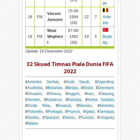
ge
15-06-
Vincent
18
FW
1994
22
7
Antw
Janssen
(28)
erp
Wout
07-08-
19
FW
Weghors
1992
19
5
Beşik
t
(30)
taş
Update: 10 Desember 2022
32 Skuad Timnas Piala Dunia FIFA
2022
#
Amerika Serikat
, #
Arab Saudi
, #
Argentina
,
#
Australia
, #
Belanda
, #
Belgia
, #
Brasil
, #
Denmark
,
#
Ekuador
, #
Ghana
, #
Inggris
, #
Iran
, #
Jepang
,
#
Jerman
, #
Kamerun
, #
Kanada
, #
Korea Selatan
,
#
Kosta Rika
, #
Kroasia
, #
Maroko
, #
Meksiko
,
#
Polandia
, #
Portugal
, #
Prancis
, #
Qatar
, #
Senegal
,
#
Serbia
, #
Spanyol
, #
Swiss
, #
Tunisia
, #
Uruguay
,
#
Wales