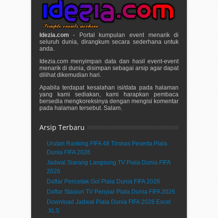
Idezia.com
- Portal kumpulan event menarik di
seluruh dunia, dirangkum secara sederhana untuk
anda.
Idezia.com menyimpan data dan hasil event-event
menarik di dunia, disimpan sebagai arsip agar dapat
dilihat dikemudian hari.
Apabila terdapat kesalahan isi/data pada halaman
yang kami sediakan, kami harapkan pembaca
bersedia mengkoreksinya dengan mengisi komentar
pada halaman tersebut. Salam.
Arsip Terbaru
Urutan Ranking FIFA 48 Timnas Peserta Piala
Dunia FIFA 2026
Jadwal Siarang Langsung TV Piala Dunia FIFA
2026
Daftar Pencetak Gol Piala Dunia FIFA 2026
Daftar Stasiun TV Penyiar Piala Dunia FIFA 2026
Download Jadwal Piala Dunia FIFA 2026 Excel
.XLS