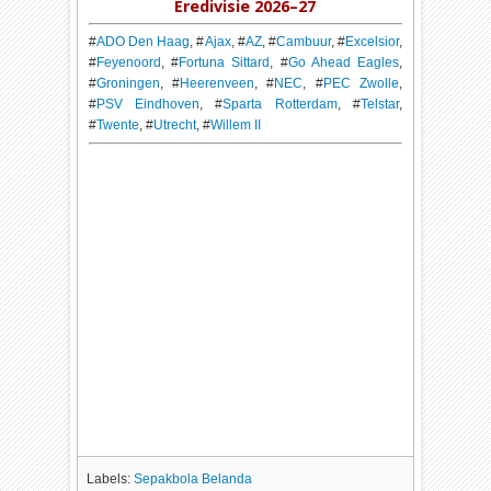
Eredivisie 2026–27
#
ADO Den Haag
, #
Ajax
, #
AZ
, #
Cambuur
, #
Excelsior
,
#
Feyenoord
, #
Fortuna Sittard
, #
Go Ahead Eagles
,
#
Groningen
, #
Heerenveen
, #
NEC
, #
PEC Zwolle
,
#
PSV Eindhoven
, #
Sparta Rotterdam
, #
Telstar
,
#
Twente
, #
Utrecht
, #
Willem II
Labels:
Sepakbola Belanda