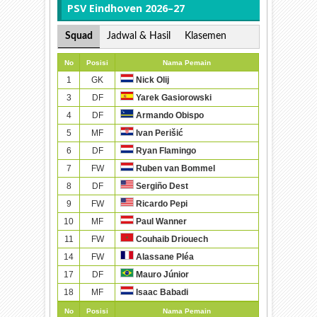
PSV Eindhoven 2026–27
Squad
Jadwal & Hasil
Klasemen
No
Posisi
Nama Pemain
1
GK
Nick Olij
3
DF
Yarek Gasiorowski
4
DF
Armando Obispo
5
MF
Ivan Perišić
6
DF
Ryan Flamingo
7
FW
Ruben van Bommel
8
DF
Sergiño Dest
9
FW
Ricardo Pepi
10
MF
Paul Wanner
11
FW
Couhaib Driouech
14
FW
Alassane Pléa
17
DF
Mauro Júnior
18
MF
Isaac Babadi
No
Posisi
Nama Pemain