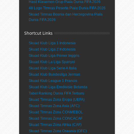
Hasil Klasemen Grup Piala Dunia FIFA 2026
48 Logo Timnas Peserta Piala Dunia FIFA 2026
Skuad Timnas Bosnia dan Herzegovina Piala
Dunia FIFA 2026
Shortcut Links
Skuad Klub Liga 1 Indonesia
Skuad Klub Liga 2 Indonesia
Skuad Klub Liga Primer Inggris
Skuad Klub La Liga Spanyol
Skuad Klub Liga Serie A Italia
Skuad Klub Bundesliga Jerman
Skuad Klub League 1 Prancis
Skuad Klub Liga Eredivisie Belanda
Tabel Ranking Dunia FIFA Terbaru
Skuad Timnas Zona Eropa (UEFA)
Skuad Timnas Zona Asia (AFC)
Skuad Timnas Zona CONMEBOL
Skuad Timnas Zona CONCACAF
Skuad Timnas Zona Afrika (CAF)
Skuad Timnas Zona Oseania (OFC)