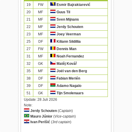
19
FW
Esmir Bajraktarević
20
MF
Guus Til
21
MF
Sven Mijnans
22
MF
Jerdy Schouten
23
MF
Joey Veerman
25
DF
Kiliann Sildillia
27
FW
Dennis Man
31
MF
Noah Fernandez
32
GK
Matěj Kovář
35
MF
Joël van den Berg
38
DF
Fabian Merién
39
DF
Adamo Nagalo
51
GK
Tijn Smolenaars
Update:
28 Juli 2026
Note:
Jerdy Schouten
(
Captain
)
Mauro Júnior
(
Vice-captain
)
Ivan Perišić
(
3rd captain
)