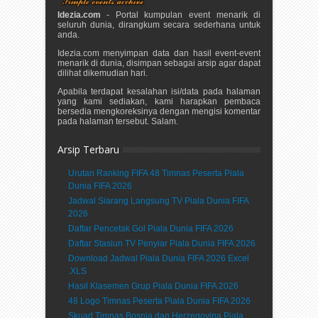
Idezia.com
- Portal kumpulan event menarik di
seluruh dunia, dirangkum secara sederhana untuk
anda.
Idezia.com menyimpan data dan hasil event-event
menarik di dunia, disimpan sebagai arsip agar dapat
dilihat dikemudian hari.
Apabila terdapat kesalahan isi/data pada halaman
yang kami sediakan, kami harapkan pembaca
bersedia mengkoreksinya dengan mengisi komentar
pada halaman tersebut. Salam.
Arsip Terbaru
Urutan Ranking FIFA 48 Timnas Peserta Piala
Dunia FIFA 2026
Jadwal Siarang Langsung TV Piala Dunia FIFA
2026
Daftar Pencetak Gol Piala Dunia FIFA 2026
Daftar Stasiun TV Penyiar Piala Dunia FIFA 2026
Download Jadwal Piala Dunia FIFA 2026 Excel
.XLS
Hasil Klasemen Grup Piala Dunia FIFA 2026
48 Logo Timnas Peserta Piala Dunia FIFA 2026
Skuad Timnas Bosnia dan Herzegovina Piala