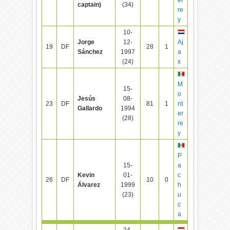
captain)
(34)
re
y
10-
Jorge
12-
Aj
19
DF
28
1
Sánchez
1997
a
(24)
x
M
15-
o
Jesús
08-
23
DF
81
1
nt
Gallardo
1994
er
(28)
re
y
P
15-
a
Kevin
01-
c
26
DF
10
0
Álvarez
1999
h
(23)
u
c
a
24-