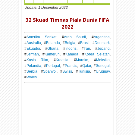
Update: 1 Desember 2022
32 Skuad Timnas Piala Dunia FIFA
2022
#
Amerika Serikat
, #
Arab Saudi
, #
Argentina
,
#
Australia
, #
Belanda
, #
Belgia
, #
Brasil
, #
Denmark
,
#
Ekuador
, #
Ghana
, #
Inggris
, #
Iran
, #
Jepang
,
#
Jerman
, #
Kamerun
, #
Kanada
, #
Korea Selatan
,
#
Kosta Rika
, #
Kroasia
, #
Maroko
, #
Meksiko
,
#
Polandia
, #
Portugal
, #
Prancis
, #
Qatar
, #
Senegal
,
#
Serbia
, #
Spanyol
, #
Swiss
, #
Tunisia
, #
Uruguay
,
#
Wales