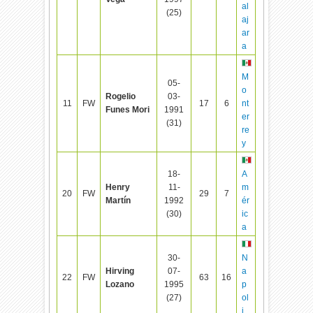
al
(25)
aj
ar
a
M
05-
o
Rogelio
03-
11
FW
17
6
nt
Funes Mori
1991
er
(31)
re
y
18-
A
Henry
11-
m
20
FW
29
7
Martín
1992
ér
(30)
ic
a
30-
N
Hirving
07-
a
22
FW
63
16
Lozano
1995
p
(27)
ol
i