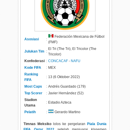
Federación Mexicana de Fútbol
Asosiasi
:
(FMF)
El Tri (The Tri), El Tricolor (The
Julukan Tim
:
Tricolor)
Konfederasi
:
CONCACAF
-
NAFU
Kode FIFA
:
MEX
Ranking
:
13 (6 Oktober 2022)
FIFA
Most Caps
:
Andrés Guardado (179)
Top Scorer
:
Javier Hernández (52)
Stadion
:
Estadio Azteca
Utama
Pelatih
:
Gerardo Martino
Timnas Meksiko
lolos ke pergelaran
Piala Dunia
FIFA Qatar 2022
setelah menjuarai klasemen