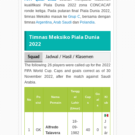
kualifikasi Piala Dunia 2022 zona CONCACAF
ronde ketiga. Pada putaran final Piala Dunia 2022,
timnas Meksiko masuk ke
Grup C
, bersama dengan
timnas
Argentina
,
Arab Saudi
dan
Polandia
.
Timnas Meksiko Piala Dunia
2022
Squad
Jadwal / Hasil / Klasemen
The following 26 players were called up for the 2022
FIFA World Cup. Caps and goals correct as of 30
November 2022, after the match against Saudi
Arabia.
Tangg
Go
Po
Nama
al
Cap
Kl
No
al
sisi
Pemain
Lahir
s
ub
s
(Umur)
18-
J
Alfredo
09-
u
1
GK
40
0
Talavera
1982
ár