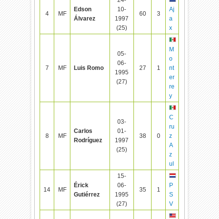
Edson
10-
Aj
4
MF
60
3
Álvarez
1997
a
(25)
x
M
05-
o
06-
7
MF
Luis Romo
27
1
nt
1995
er
(27)
re
y
C
03-
ru
Carlos
01-
8
MF
38
0
z
Rodríguez
1997
A
(25)
z
ul
15-
Érick
06-
P
14
MF
35
1
Gutiérrez
1995
S
(27)
V