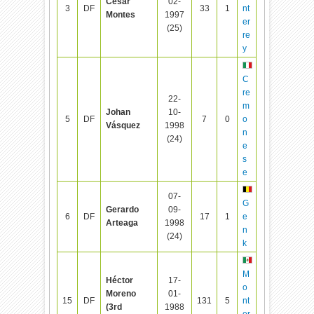
César
02-
3
DF
33
1
nt
Montes
1997
er
(25)
re
y
C
re
22-
m
Johan
10-
5
DF
7
0
o
Vásquez
1998
n
(24)
e
s
e
07-
G
Gerardo
09-
6
DF
17
1
e
Arteaga
1998
n
(24)
k
M
Héctor
17-
o
Moreno
01-
15
DF
131
5
nt
(3rd
1988
er