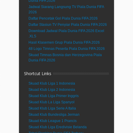
Dunia FIFA 2026
Jadwal Siarang Langsung TV Piala Dunia FIFA
2026
Daftar Pencetak Gol Piala Dunia FIFA 2026
Daftar Stasiun TV Penyiar Piala Dunia FIFA 2026
Download Jadwal Piala Dunia FIFA 2026 Excel
.XLS
Hasil Klasemen Grup Piala Dunia FIFA 2026
48 Logo Timnas Peserta Piala Dunia FIFA 2026
Skuad Timnas Bosnia dan Herzegovina Piala
Dunia FIFA 2026
Shortcut Links
Skuad Klub Liga 1 Indonesia
Skuad Klub Liga 2 Indonesia
Skuad Klub Liga Primer Inggris
Skuad Klub La Liga Spanyol
Skuad Klub Liga Serie A Italia
Skuad Klub Bundesliga Jerman
Skuad Klub League 1 Prancis
Skuad Klub Liga Eredivisie Belanda