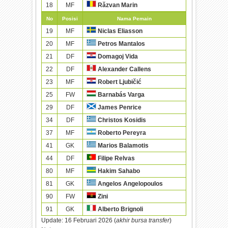
18
MF
Răzvan Marin
No
Posisi
Nama Pemain
19
MF
Niclas Eliasson
20
MF
Petros Mantalos
21
DF
Domagoj Vida
22
DF
Alexander Callens
23
MF
Robert Ljubičić
25
FW
Barnabás Varga
29
DF
James Penrice
34
DF
Christos Kosidis
37
MF
Roberto Pereyra
41
GK
Marios Balamotis
44
DF
Filipe Relvas
80
MF
Hakim Sahabo
81
GK
Angelos Angelopoulos
90
FW
Zini
91
GK
Alberto Brignoli
Update:
16 Februari 2026 (
akhir bursa transfer
)