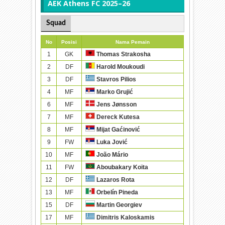
AEK Athens FC 2025–26
Squad
No
Posisi
Nama Pemain
1
GK
Thomas Strakosha
2
DF
Harold Moukoudi
3
DF
Stavros Pilios
4
MF
Marko Grujić
6
MF
Jens Jønsson
7
MF
Dereck Kutesa
8
MF
Mijat Gaćinović
9
FW
Luka Jović
10
MF
João Mário
11
FW
Aboubakary Koïta
12
DF
Lazaros Rota
13
MF
Orbelín Pineda
15
DF
Martin Georgiev
17
MF
Dimitris Kaloskamis