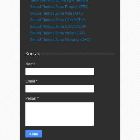
Tabel Ranking Dunia FIFA Terbaru
Skuad Timnas Zona Eropa (UEFA)
Skuad Timnas Zona Asia (AFC)
Skuad Timnas Zona CONMEBOL
Skuad Timnas Zona CONCACAF
Skuad Timnas Zona Afrika (CAF)
Skuad Timnas Zona Oseania (OFC)
Kontak
Nama
Email
*
Pesan
*