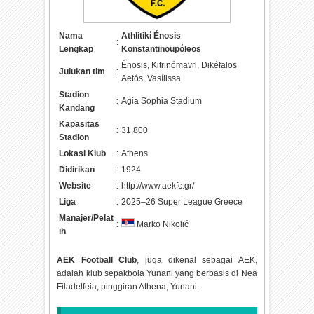
Nama
Athlitikί Énosis
:
Lengkap
Konstantinoupόleos
Énosis, Kitrinómavri, Dikéfalos
Julukan tim
:
Aetós, Vasílissa
Stadion
:
Agia Sophia Stadium
Kandang
Kapasitas
:
31,800
Stadion
Lokasi Klub
:
Athens
Didirikan
:
1924
Website
:
http://www.aekfc.gr/
Liga
:
2025–26 Super League Greece
Manajer/Pelat
:
Marko Nikolić
ih
AEK Football Club
, juga dikenal sebagai AEK,
adalah klub sepakbola Yunani yang berbasis di Nea
Filadelfeia, pinggiran Athena, Yunani.