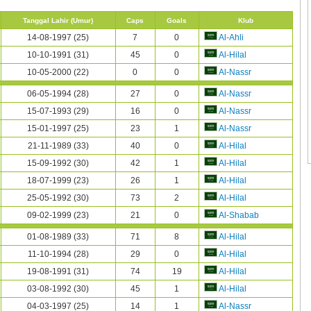
Tanggal Lahir (Umur)
Caps
Goals
Klub
14-08-1997 (25)
7
0
Al-Ahli
10-10-1991 (31)
45
0
Al-Hilal
10-05-2000 (22)
0
0
Al-Nassr
06-05-1994 (28)
27
0
Al-Nassr
15-07-1993 (29)
16
0
Al-Nassr
15-01-1997 (25)
23
1
Al-Nassr
21-11-1989 (33)
40
0
Al-Hilal
15-09-1992 (30)
42
1
Al-Hilal
18-07-1999 (23)
26
1
Al-Hilal
25-05-1992 (30)
73
2
Al-Hilal
09-02-1999 (23)
21
0
Al-Shabab
01-08-1989 (33)
71
8
Al-Hilal
11-10-1994 (28)
29
0
Al-Hilal
19-08-1991 (31)
74
19
Al-Hilal
03-08-1992 (30)
45
1
Al-Hilal
04-03-1997 (25)
14
1
Al-Nassr