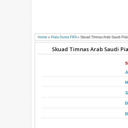
Home
»
Piala Dunia FIFA
»
Skuad Timnas Arab Saudi Pia
Skuad Timnas Arab Saudi Pia
S
J
H
3
D
D