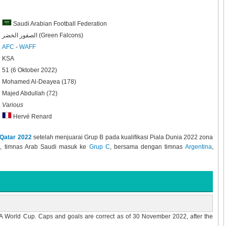
Saudi Arabian Football Federation
الصقور الخضر (Green Falcons)
AFC
-
WAFF
KSA
51 (6 Oktober 2022)
Mohamed Al-Deayea (178)
Majed Abdullah (72)
Various
Hervé Renard
 Qatar 2022
setelah menjuarai Grup B pada kualifikasi Piala Dunia 2022 zona
22, timnas Arab Saudi masuk ke
Grup C
, bersama dengan timnas
Argentina
,
FA World Cup. Caps and goals are correct as of 30 November 2022, after the