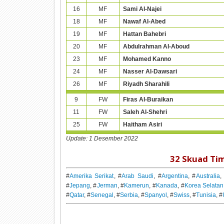
16
MF
Sami Al-Najei
18
MF
Nawaf Al-Abed
19
MF
Hattan Bahebri
20
MF
Abdulrahman Al-Aboud
23
MF
Mohamed Kanno
24
MF
Nasser Al-Dawsari
26
MF
Riyadh Sharahili
9
FW
Firas Al-Buraikan
11
FW
Saleh Al-Shehri
25
FW
Haitham Asiri
Update: 1 Desember 2022
32 Skuad Tim
#
Amerika Serikat
, #
Arab Saudi
, #
Argentina
, #
Australia
,
#
Jepang
, #
Jerman
, #
Kamerun
, #
Kanada
, #
Korea Selatan
#
Qatar
, #
Senegal
, #
Serbia
, #
Spanyol
, #
Swiss
, #
Tunisia
, #