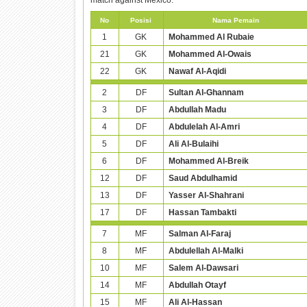
No
Posisi
Nama Pemain
1
GK
Mohammed Al Rubaie
21
GK
Mohammed Al-Owais
22
GK
Nawaf Al-Aqidi
2
DF
Sultan Al-Ghannam
3
DF
Abdullah Madu
4
DF
Abdulelah Al-Amri
5
DF
Ali Al-Bulaihi
6
DF
Mohammed Al-Breik
12
DF
Saud Abdulhamid
13
DF
Yasser Al-Shahrani
17
DF
Hassan Tambakti
7
MF
Salman Al-Faraj
8
MF
Abdulellah Al-Malki
10
MF
Salem Al-Dawsari
14
MF
Abdullah Otayf
15
MF
Ali Al-Hassan