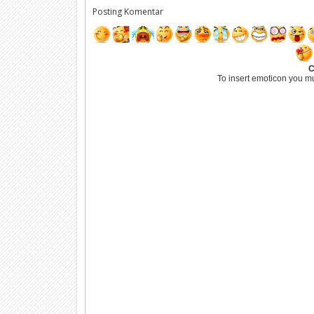
Posting Komentar
C
To insert emoticon you m