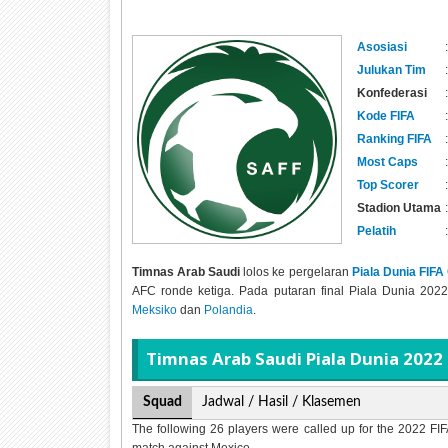
Asosiasi
:
Julukan Tim
:
Konfederasi
:
Kode FIFA
:
Ranking FIFA
:
Most Caps
:
Top Scorer
:
Stadion Utama
:
Pelatih
:
Timnas Arab Saudi
lolos ke pergelaran
Piala Dunia FIFA
AFC ronde ketiga. Pada putaran final Piala Dunia 20
Meksiko
dan
Polandia
.
Timnas Arab Saudi Piala Dunia 2022
Squad
Jadwal / Hasil / Klasemen
The following 26 players were called up for the 2022 FI
match against Mexico.