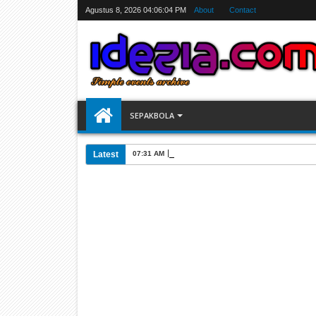
Agustus 8, 2026
04:06:05 PM
About
Contact
SEPAKBOLA
Latest
07:31 AM
Jadwal Siarang Langsung TV Piala Dunia 