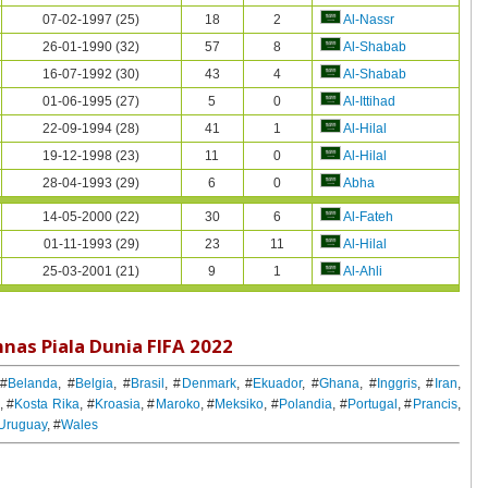
07-02-1997 (25)
18
2
Al-Nassr
26-01-1990 (32)
57
8
Al-Shabab
16-07-1992 (30)
43
4
Al-Shabab
01-06-1995 (27)
5
0
Al-Ittihad
22-09-1994 (28)
41
1
Al-Hilal
19-12-1998 (23)
11
0
Al-Hilal
28-04-1993 (29)
6
0
Abha
14-05-2000 (22)
30
6
Al-Fateh
01-11-1993 (29)
23
11
Al-Hilal
25-03-2001 (21)
9
1
Al-Ahli
nas Piala Dunia FIFA 2022
 #
Belanda
, #
Belgia
, #
Brasil
, #
Denmark
, #
Ekuador
, #
Ghana
, #
Inggris
, #
Iran
,
, #
Kosta Rika
, #
Kroasia
, #
Maroko
, #
Meksiko
, #
Polandia
, #
Portugal
, #
Prancis
,
Uruguay
, #
Wales