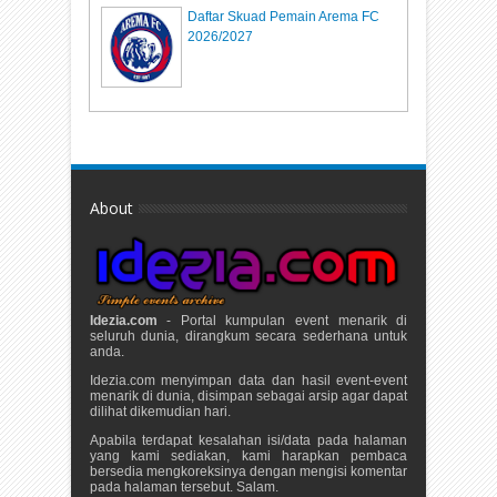
Daftar Skuad Pemain Arema FC
2026/2027
About
Idezia.com
- Portal kumpulan event menarik di
seluruh dunia, dirangkum secara sederhana untuk
anda.
Idezia.com menyimpan data dan hasil event-event
menarik di dunia, disimpan sebagai arsip agar dapat
dilihat dikemudian hari.
Apabila terdapat kesalahan isi/data pada halaman
yang kami sediakan, kami harapkan pembaca
bersedia mengkoreksinya dengan mengisi komentar
pada halaman tersebut. Salam.