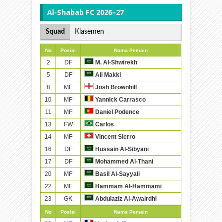
Al-Shabab FC 2026–27
Squad
Klasemen
No
Posisi
Nama Pemain
2
DF
M. Al-Shwirekh
5
DF
Ali Makki
8
MF
Josh Brownhill
10
MF
Yannick Carrasco
11
MF
Daniel Podence
13
FW
Carlos
14
MF
Vincent Sierro
16
DF
Hussain Al-Sibyani
17
DF
Mohammed Al-Thani
20
MF
Basil Al-Sayyali
22
MF
Hammam Al-Hammami
23
GK
Abdulaziz Al-Awairdhi
No
Posisi
Nama Pemain