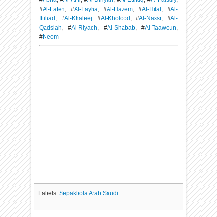
#
Abha
, #
Al-Ahli
, #
Al-Diriyah
, #
Al-Ettifaq
, #
Al-Faisaly
,
#
Al-Fateh
, #
Al-Fayha
, #
Al-Hazem
, #
Al-Hilal
, #
Al-
Ittihad
, #
Al-Khaleej
, #
Al-Kholood
, #
Al-Nassr
, #
Al-
Qadsiah
, #
Al-Riyadh
, #
Al-Shabab
, #
Al-Taawoun
,
#
Neom
Labels:
Sepakbola Arab Saudi