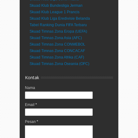
Skuad Klub Bundesliga Jerman
Skuad Klub League 1 Prancis
Skuad Klub Liga Eredivisie Belanda
Tabel Ranking Dunia FIFA Terbaru
Skuad Timnas Zona Eropa (UEFA)
Skuad Timnas Zona Asia (AFC)
Skuad Timnas Zona CONMEBOL
Skuad Timnas Zona CONCACAF
Skuad Timnas Zona Afrika (CAF)
Skuad Timnas Zona Oseania (OFC)
Kontak
Nama
Email
*
Pesan
*