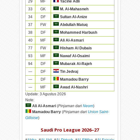
29
MF
Yacine Adli
33
GK
M. Al-Mahasneh
34
DF
Sultan Al-Anize
37
FW
Abdullah Matuq
38
DF
Mohammed Harbush
40
MF
Ali Al-Asmari
77
FW
Hisham Al Dubais
93
MF
Nawaf Al-Osaimi
94
DF
Mubarak Al-Rajeh
—
DF
Tin Jedvaj
—
DF
Mamadou Barry
—
MF
Awad Al-Nashri
Update:
3 Agustus 2026
Note:
Ali Al-Asmari
(
Pinjaman dari
Neom
)
Mamadou Barry
(
Pinjaman dari
Union Saint-
Gilloise
)
Saudi Pro League 2026–27