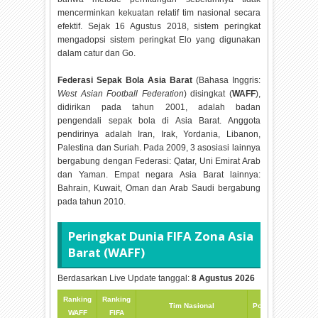
mencerminkan kekuatan relatif tim nasional secara
efektif. Sejak 16 Agustus 2018, sistem peringkat
mengadopsi sistem peringkat Elo yang digunakan
dalam catur dan Go.
Federasi Sepak Bola Asia Barat
(Bahasa Inggris:
West Asian Football Federation
) disingkat (
WAFF
),
didirikan pada tahun 2001, adalah badan
pengendali sepak bola di Asia Barat. Anggota
pendirinya adalah Iran, Irak, Yordania, Libanon,
Palestina dan Suriah. Pada 2009, 3 asosiasi lainnya
bergabung dengan Federasi: Qatar, Uni Emirat Arab
dan Yaman. Empat negara Asia Barat lainnya:
Bahrain, Kuwait, Oman dan Arab Saudi bergabung
pada tahun 2010.
Peringkat Dunia FIFA Zona Asia
Barat (WAFF)
Berdasarkan Live Update tanggal:
8 Agustus 2026
Ranking
Ranking
Tim Nasional
Poin Saat Ini
WAFF
FIFA
Se