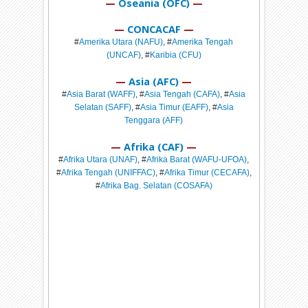
—
Oseania (OFC)
—
—
CONCACAF
—
#
Amerika Utara (NAFU)
, #
Amerika Tengah
(UNCAF)
, #
Karibia (CFU)
—
Asia (AFC)
—
#
Asia Barat (WAFF)
, #
Asia Tengah (CAFA)
, #
Asia
Selatan (SAFF)
, #
Asia Timur (EAFF)
, #
Asia
Tenggara (AFF)
—
Afrika (CAF)
—
#
Afrika Utara (UNAF)
, #
Afrika Barat (WAFU-UFOA)
,
#
Afrika Tengah (UNIFFAC)
, #
Afrika Timur (CECAFA)
,
#
Afrika Bag. Selatan (COSAFA)