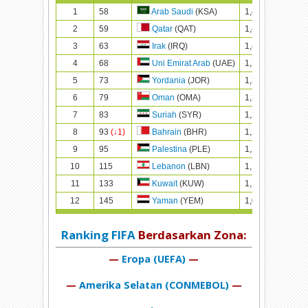
1
58
1,425.52
1,
Arab Saudi
(KSA)
2
59
1,411.06
1,
Qatar
(QAT)
3
63
1,404.17
1,
Irak
(IRQ)
4
68
1,370.47
1,
Uni Emirat Arab
(UAE)
5
73
1,350.41
1,
Yordania
(JOR)
6
79
1,306.90
1,
Oman
(OMA)
7
83
1,283.05
1,
Suriah
(SYR)
8
93
(↓1)
1,254.41
1,
Bahrain
(BHR)
9
95
1,243.71
1,
Palestina
(PLE)
10
115
1,172.22
1,
Lebanon
(LBN)
11
133
1,106.47
1,
Kuwait
(KUW)
12
145
1,065.24
1,
Yaman
(YEM)
Ranking FIFA
Berdasarkan Zona:
—
Eropa (UEFA)
—
—
Amerika Selatan (CONMEBOL)
—