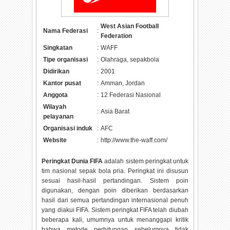
West Asian Football
Nama Federasi
:
Federation
Singkatan
:
WAFF
Tipe organisasi
:
Olahraga, sepakbola
Didirikan
:
2001
Kantor pusat
:
Amman, Jordan
Anggota
:
12 Federasi Nasional
Wilayah
:
Asia Barat
pelayanan
Organisasi induk
:
AFC
Website
:
http://www.the-waff.com/
Peringkat Dunia FIFA
adalah sistem peringkat untuk
tim nasional sepak bola pria. Peringkat ini disusun
sesuai hasil-hasil pertandingan. Sistem poin
digunakan, dengan poin diberikan berdasarkan
hasil dari semua pertandingan internasional penuh
yang diakui FIFA. Sistem peringkat FIFA telah diubah
beberapa kali, umumnya untuk menanggapi kritik
bahwa metode perhitungan sebelumnya tidak