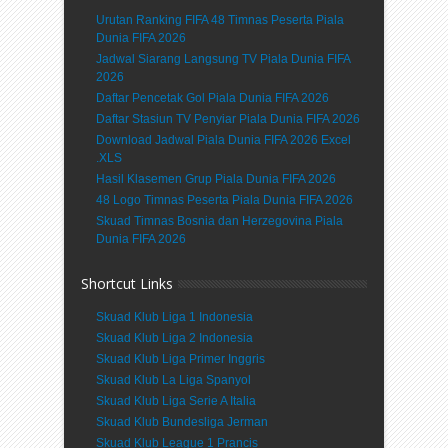
Urutan Ranking FIFA 48 Timnas Peserta Piala
Dunia FIFA 2026
Jadwal Siarang Langsung TV Piala Dunia FIFA
2026
Daftar Pencetak Gol Piala Dunia FIFA 2026
Daftar Stasiun TV Penyiar Piala Dunia FIFA 2026
Download Jadwal Piala Dunia FIFA 2026 Excel
.XLS
Hasil Klasemen Grup Piala Dunia FIFA 2026
48 Logo Timnas Peserta Piala Dunia FIFA 2026
Skuad Timnas Bosnia dan Herzegovina Piala
Dunia FIFA 2026
Shortcut Links
Skuad Klub Liga 1 Indonesia
Skuad Klub Liga 2 Indonesia
Skuad Klub Liga Primer Inggris
Skuad Klub La Liga Spanyol
Skuad Klub Liga Serie A Italia
Skuad Klub Bundesliga Jerman
Skuad Klub League 1 Prancis