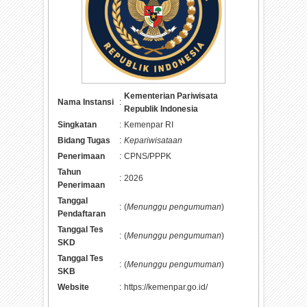
Kementerian Pariwisata
Nama Instansi
:
Republik Indonesia
Singkatan
:
Kemenpar RI
Bidang Tugas
:
Kepariwisataan
Penerimaan
:
CPNS/PPPK
Tahun
:
2026
Penerimaan
Tanggal
:
(
Menunggu pengumuman
)
Pendaftaran
Tanggal Tes
:
(
Menunggu pengumuman
)
SKD
Tanggal Tes
:
(
Menunggu pengumuman
)
SKB
Website
:
https://kemenpar.go.id/