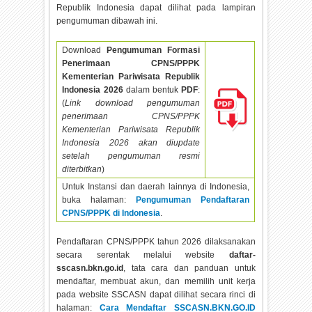
Republik Indonesia dapat dilihat pada lampiran
pengumuman dibawah ini.
Download
Pengumuman Formasi
Penerimaan CPNS/PPPK
Kementerian Pariwisata Republik
Indonesia
2026
dalam bentuk
PDF
:
(
Link download pengumuman
penerimaan CPNS/PPPK
Kementerian Pariwisata Republik
Indonesia
2026 akan diupdate
setelah pengumuman resmi
diterbitkan
)
Untuk Instansi dan daerah lainnya di Indonesia,
buka halaman:
Pengumuman Pendaftaran
CPNS/PPPK di Indonesia
.
Pendaftaran CPNS/PPPK tahun
2026 dilaksanakan
secara serentak melalui website
daftar-
sscasn.bkn.go.id
, tata cara dan panduan untuk
mendaftar, membuat akun, dan memilih unit kerja
pada website SSCASN dapat dilihat secara rinci di
halaman:
Cara Mendaftar SSCASN.BKN.GO.ID