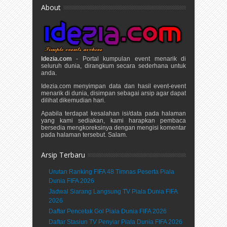
About
Idezia.com
- Portal kumpulan event menarik di
seluruh dunia, dirangkum secara sederhana untuk
anda.
Idezia.com menyimpan data dan hasil event-event
menarik di dunia, disimpan sebagai arsip agar dapat
dilihat dikemudian hari.
Apabila terdapat kesalahan isi/data pada halaman
yang kami sediakan, kami harapkan pembaca
bersedia mengkoreksinya dengan mengisi komentar
pada halaman tersebut. Salam.
Arsip Terbaru
Urutan Ranking FIFA 48 Timnas Peserta Piala
Dunia FIFA 2026
Jadwal Siarang Langsung TV Piala Dunia FIFA
2026
Daftar Pencetak Gol Piala Dunia FIFA 2026
Daftar Stasiun TV Penyiar Piala Dunia FIFA 2026