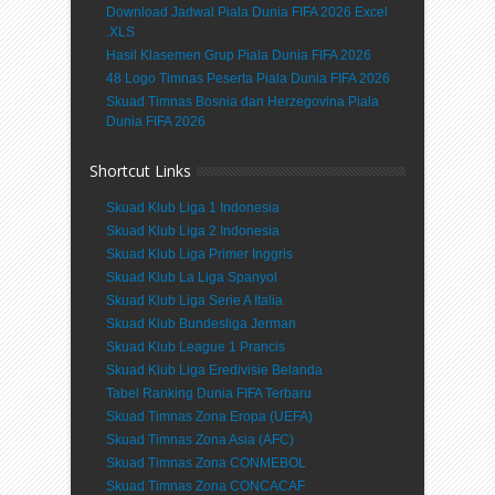
Download Jadwal Piala Dunia FIFA 2026 Excel
.XLS
Hasil Klasemen Grup Piala Dunia FIFA 2026
48 Logo Timnas Peserta Piala Dunia FIFA 2026
Skuad Timnas Bosnia dan Herzegovina Piala
Dunia FIFA 2026
Shortcut Links
Skuad Klub Liga 1 Indonesia
Skuad Klub Liga 2 Indonesia
Skuad Klub Liga Primer Inggris
Skuad Klub La Liga Spanyol
Skuad Klub Liga Serie A Italia
Skuad Klub Bundesliga Jerman
Skuad Klub League 1 Prancis
Skuad Klub Liga Eredivisie Belanda
Tabel Ranking Dunia FIFA Terbaru
Skuad Timnas Zona Eropa (UEFA)
Skuad Timnas Zona Asia (AFC)
Skuad Timnas Zona CONMEBOL
Skuad Timnas Zona CONCACAF