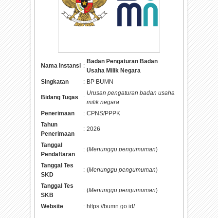
Badan Pengaturan Badan
Nama Instansi
:
Usaha Milik Negara
Singkatan
:
BP BUMN
Urusan pengaturan badan usaha
Bidang Tugas
:
milik negara
Penerimaan
:
CPNS/PPPK
Tahun
:
2026
Penerimaan
Tanggal
:
(
Menunggu pengumuman
)
Pendaftaran
Tanggal Tes
:
(
Menunggu pengumuman
)
SKD
Tanggal Tes
:
(
Menunggu pengumuman
)
SKB
Website
:
https://bumn.go.id/