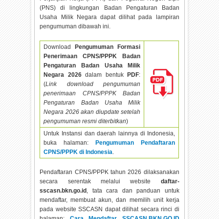
(PNS) di lingkungan Badan Pengaturan Badan
Usaha Milik Negara dapat dilihat pada lampiran
pengumuman dibawah ini.
Download
Pengumuman Formasi
Penerimaan CPNS/PPPK Badan
Pengaturan Badan Usaha Milik
Negara
2026
dalam bentuk
PDF
:
(
Link download pengumuman
penerimaan CPNS/PPPK Badan
Pengaturan Badan Usaha Milik
Negara
2026 akan diupdate setelah
pengumuman resmi diterbitkan
)
Untuk Instansi dan daerah lainnya di Indonesia,
buka halaman:
Pengumuman Pendaftaran
CPNS/PPPK di Indonesia
.
Pendaftaran CPNS/PPPK tahun
2026 dilaksanakan
secara serentak melalui website
daftar-
sscasn.bkn.go.id
, tata cara dan panduan untuk
mendaftar, membuat akun, dan memilih unit kerja
pada website SSCASN dapat dilihat secara rinci di
halaman:
Cara Mendaftar SSCASN.BKN.GO.ID