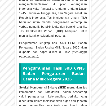
mengimplementasikan 4 pilar kebangsaan
Indonesia yaitu Pancasila, Undang–Undang Dasar
1945, Bhinneka Tunggal Ika, dan Negara Kesatuan
Republik Indonesia. Tes Intelegensia Umum (TIU)
bertujuan untuk menilai penguasaan kemampuan
verbal, numerik, berpikir logis, dan berpikir analitis.
Tes Karakteristik Pribadi (TKP) bertujuan untuk
menilai karakteristik pribadi peserta.
Pengumuman lengkap hasil SKD CPNS Badan
Pengaturan Badan Usaha Milik Negara
2026 akan
diupdate dan dapat dilihat di Link: (
Menunggu
pengumuman
).
Pengumuman Hasil SKB CPNS
Badan Pengaturan Badan
Usaha Milik Negara
2026
Seleksi Kompetensi Bidang (SKB)
merupakan tes
kemampuan dan karakteristik dalam seseorang
yakni pengetahuan, keterampilan, perilaku yang
diperlukan dalam melaksanakan tugas dan jabatan
untuk menampilkan etos kerja yang tinggi dalam