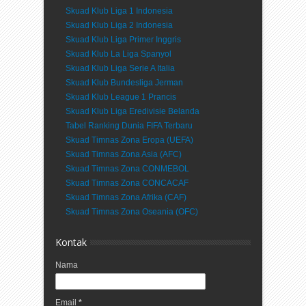
Skuad Klub Liga 1 Indonesia
Skuad Klub Liga 2 Indonesia
Skuad Klub Liga Primer Inggris
Skuad Klub La Liga Spanyol
Skuad Klub Liga Serie A Italia
Skuad Klub Bundesliga Jerman
Skuad Klub League 1 Prancis
Skuad Klub Liga Eredivisie Belanda
Tabel Ranking Dunia FIFA Terbaru
Skuad Timnas Zona Eropa (UEFA)
Skuad Timnas Zona Asia (AFC)
Skuad Timnas Zona CONMEBOL
Skuad Timnas Zona CONCACAF
Skuad Timnas Zona Afrika (CAF)
Skuad Timnas Zona Oseania (OFC)
Kontak
Nama
Email
*