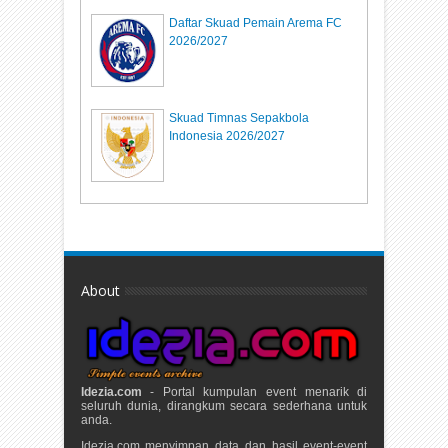
Daftar Skuad Pemain Arema FC
2026/2027
Skuad Timnas Sepakbola
Indonesia 2026/2027
About
Idezia.com
- Portal kumpulan event menarik di
seluruh dunia, dirangkum secara sederhana untuk
anda.
Idezia.com menyimpan data dan hasil event-event