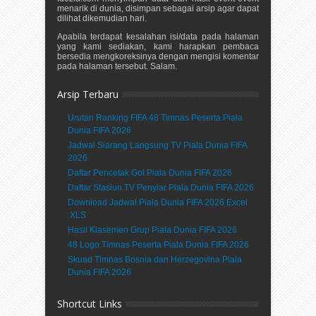
menarik di dunia, disimpan sebagai arsip agar dapat
dilihat dikemudian hari.
Apabila terdapat kesalahan isi/data pada halaman
yang kami sediakan, kami harapkan pembaca
bersedia mengkoreksinya dengan mengisi komentar
pada halaman tersebut. Salam.
Arsip Terbaru
Urutan Ranking FIFA 48 Timnas Peserta Piala
Dunia FIFA 2026
Jadwal Siarang Langsung TV Piala Dunia FIFA
2026
Daftar Pencetak Gol Piala Dunia FIFA 2026
Daftar Stasiun TV Penyiar Piala Dunia FIFA 2026
Download Jadwal Piala Dunia FIFA 2026 Excel
.XLS
Hasil Klasemen Grup Piala Dunia FIFA 2026
48 Logo Timnas Peserta Piala Dunia FIFA 2026
Skuad Timnas Bosnia dan Herzegovina Piala
Dunia FIFA 2026
Shortcut Links