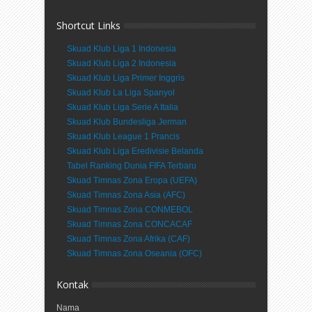
Shortcut Links
Skuad Klub Liga 1 Indonesia
Skuad Klub Liga 2 Indonesia
Skuad Klub Liga Primer Inggris
Skuad Klub La Liga Spanyol
Skuad Klub Liga Serie A Italia
Skuad Klub Bundesliga Jerman
Skuad Klub League 1 Prancis
Skuad Klub Liga Eredivisie Belanda
Tabel Ranking Dunia FIFA Terbaru
Skuad Timnas Zona Eropa (UEFA)
Skuad Timnas Zona Asia (AFC)
Skuad Timnas Zona CONMEBOL
Skuad Timnas Zona CONCACAF
Skuad Timnas Zona Afrika (CAF)
Skuad Timnas Zona Oseania (OFC)
Kontak
Nama