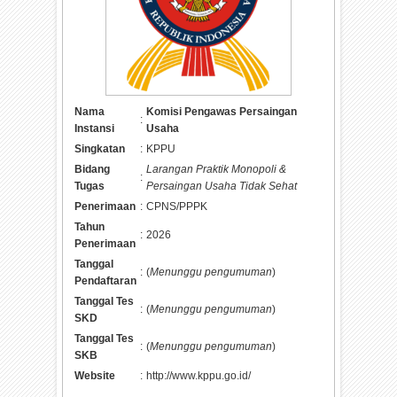
Nama
Komisi Pengawas Persaingan
:
Instansi
Usaha
Singkatan
:
KPPU
Bidang
Larangan Praktik Monopoli &
:
Tugas
Persaingan Usaha Tidak Sehat
Penerimaan
:
CPNS/PPPK
Tahun
:
2026
Penerimaan
Tanggal
:
(
Menunggu pengumuman
)
Pendaftaran
Tanggal Tes
:
(
Menunggu pengumuman
)
SKD
Tanggal Tes
:
(
Menunggu pengumuman
)
SKB
Website
:
http://www.kppu.go.id/