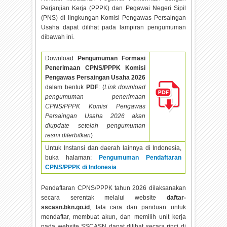
Perjanjian Kerja (PPPK) dan Pegawai Negeri Sipil
(PNS) di lingkungan Komisi Pengawas Persaingan
Usaha dapat dilihat pada lampiran pengumuman
dibawah ini.
Download
Pengumuman Formasi
Penerimaan CPNS/PPPK Komisi
Pengawas Persaingan Usaha
2026
dalam bentuk
PDF
: (
Link download
pengumuman penerimaan
CPNS/PPPK Komisi Pengawas
Persaingan Usaha
2026 akan
diupdate setelah pengumuman
resmi diterbitkan
)
Untuk Instansi dan daerah lainnya di Indonesia,
buka halaman:
Pengumuman Pendaftaran
CPNS/PPPK di Indonesia
.
Pendaftaran CPNS/PPPK tahun
2026 dilaksanakan
secara serentak melalui website
daftar-
sscasn.bkn.go.id
, tata cara dan panduan untuk
mendaftar, membuat akun, dan memilih unit kerja
pada website SSCASN dapat dilihat secara rinci di