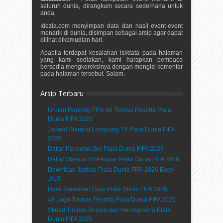
seluruh dunia, dirangkum secara sederhana untuk
anda.
Idezia.com menyimpan data dan hasil event-event
menarik di dunia, disimpan sebagai arsip agar dapat
dilihat dikemudian hari.
Apabila terdapat kesalahan isi/data pada halaman
yang kami sediakan, kami harapkan pembaca
bersedia mengkoreksinya dengan mengisi komentar
pada halaman tersebut. Salam.
Arsip Terbaru
Urutan Ranking FIFA 48 Timnas Peserta Piala
Dunia FIFA 2026
Jadwal Siarang Langsung TV Piala Dunia FIFA
2026
Daftar Pencetak Gol Piala Dunia FIFA 2026
Daftar Stasiun TV Penyiar Piala Dunia FIFA 2026
Download Jadwal Piala Dunia FIFA 2026 Excel
.XLS
Hasil Klasemen Grup Piala Dunia FIFA 2026
48 Logo Timnas Peserta Piala Dunia FIFA 2026
Skuad Timnas Bosnia dan Herzegovina Piala
Dunia FIFA 2026