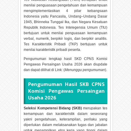
menilai penguasaan pengetahuan dan kemampuan
mengimplementasikan 4 pilar kebangsaan
Indonesia yaitu Pancasila, Undang–Undang Dasar
1945, Bhinneka Tunggal Ika, dan Negara Kesatuan
Republik Indonesia. Tes Intelegensia Umum (TIU)
bertujuan untuk menilai penguasaan kemampuan
verbal, numerik, berpikir logis, dan berpikir analitis.
Tes Karakteristik Pribadi (TKP) bertujuan untuk
menilai karakteristik pribadi peserta.
Pengumuman lengkap hasil SKD CPNS Komisi
Pengawas Persaingan Usaha
2026 akan diupdate
dan dapat dilihat di Link: (
Menunggu pengumuman
).
Pengumuman Hasil SKB CPNS
Komisi Pengawas Persaingan
Usaha
2026
Seleksi Kompetensi Bidang (SKB)
merupakan tes
kemampuan dan karakteristik dalam seseorang
yakni pengetahuan, keterampilan, perilaku yang
diperlukan dalam melaksanakan tugas dan jabatan
untuk menampilkan etos kerja yang tinggi dalam