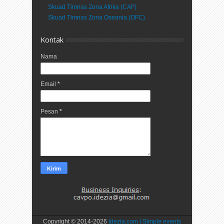
Skuad Timnas Zona Afrika (CAF)
Skuad Timnas Zona Oseania (OFC)
Kontak
Nama
Email
*
Pesan
*
Copyright © 2014-
2026
Idezia.com | Simple events