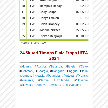
10
FW
Memphis Depay
13-02-1994 (30)
98
11
FW
Cody Gakpo
07-05-1999 (25)
30
18
FW
Donyell Malen
19-01-1999 (25)
36
19
FW
Brian Brobbey
01-02-2002 (22)
3
21
FW
Joshua Zirkzee
22-05-2001 (23)
2
25
FW
Steven Bergwijn
08-10-1997 (26)
35
Update: 11 Juli 2024
24 Skuad Timnas Piala Eropa UEFA
2024
#
Albania
, #
Austria
, #
Belanda
, #
Belgia
, #
Ceko
,
#
Denmark
, #
Georgia
, #
Hongaria
, #
Inggris
, #
Italia
,
#
Jerman
, #
Kroasia
, #
Polandia
, #
Portugal
, #
Prancis
,
#
Rumania
, #
Serbia
, #
Skotlandia
, #
Slovenia
,
#
Slowakia
, #
Spanyol
, #
Swiss
, #
Turki
, #
Ukraina