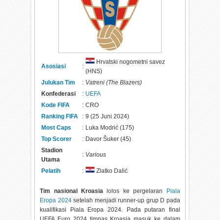
Hrvatski nogometni savez
Asosiasi
:
(HNS)
Julukan Tim
:
Vatreni (The Blazers)
Konfederasi
:
UEFA
Kode FIFA
:
CRO
Ranking FIFA
:
9 (25 Juni 2024)
Most Caps
:
Luka Modrić (175)
Top Scorer
:
Davor Šuker (45)
Stadion
:
Various
Utama
Pelatih
:
Zlatko Dalić
Tim nasional Kroasia
lolos ke pergelaran
Piala
Eropa 2024
setelah menjadi runner-up grup D pada
kualifikasi Piala Eropa 2024. Pada putaran final
UEFA Euro 2024 timnas Kroasia masuk ke dalam