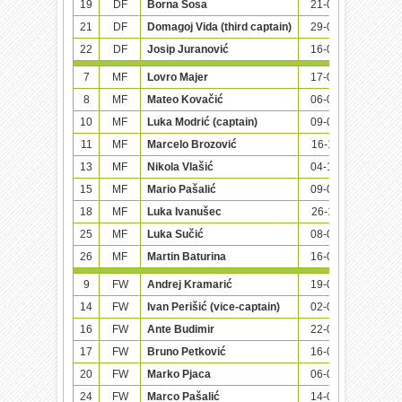
19
DF
Borna Sosa
21-01-1998 (26)
21
DF
Domagoj Vida (third captain)
29-04-1989 (35)
22
DF
Josip Juranović
16-08-1995 (28)
7
MF
Lovro Majer
17-01-1998 (26)
8
MF
Mateo Kovačić
06-05-1994 (30)
10
MF
Luka Modrić (captain)
09-09-1985 (38)
11
MF
Marcelo Brozović
16-11-1992 (31)
13
MF
Nikola Vlašić
04-10-1997 (26)
15
MF
Mario Pašalić
09-02-1995 (29)
18
MF
Luka Ivanušec
26-11-1998 (25)
25
MF
Luka Sučić
08-09-2002 (21)
26
MF
Martin Baturina
16-02-2003 (21)
9
FW
Andrej Kramarić
19-06-1991 (33)
14
FW
Ivan Perišić (vice-captain)
02-02-1989 (35)
16
FW
Ante Budimir
22-07-1991 (32)
17
FW
Bruno Petković
16-09-1994 (29)
20
FW
Marko Pjaca
06-05-1995 (29)
24
FW
Marco Pašalić
14-09-2000 (23)