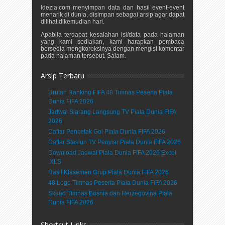
Idezia.com menyimpan data dan hasil event-event
menarik di dunia, disimpan sebagai arsip agar dapat
dilihat dikemudian hari.
Apabila terdapat kesalahan isi/data pada halaman
yang kami sediakan, kami harapkan pembaca
bersedia mengkoreksinya dengan mengisi komentar
pada halaman tersebut. Salam.
Arsip Terbaru
Urutan Ranking FIFA 48 Timnas Peserta Piala
Dunia FIFA 2026
Jadwal Siarang Langsung TV Piala Dunia FIFA
2026
Daftar Pencetak Gol Piala Dunia FIFA 2026
Daftar Stasiun TV Penyiar Piala Dunia FIFA 2026
Download Jadwal Piala Dunia FIFA 2026 Excel
.XLS
Hasil Klasemen Grup Piala Dunia FIFA 2026
48 Logo Timnas Peserta Piala Dunia FIFA 2026
Skuad Timnas Bosnia dan Herzegovina Piala
Dunia FIFA 2026
Shortcut Links