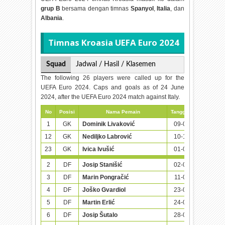
grup B
bersama dengan timnas
Spanyol
,
Italia
, dan
Albania
.
Timnas Kroasia UEFA Euro 2024
Squad
Jadwal / Hasil / Klasemen
The following 26 players were called up for the
UEFA Euro 2024. Caps and goals as of 24 June
2024, after the UEFA Euro 2024 match against Italy.
No
Posisi
Nama Pemain
Tanggal Lahir (Umur)
1
GK
Dominik Livaković
09-01-1995 (29)
12
GK
Nediljko Labrović
10-10-1999 (24)
23
GK
Ivica Ivušić
01-02-1995 (29)
2
DF
Josip Stanišić
02-04-2000 (24)
3
DF
Marin Pongračić
11-09-1997 (26)
4
DF
Joško Gvardiol
23-01-2002 (22)
5
DF
Martin Erlić
24-01-1998 (26)
6
DF
Josip Šutalo
28-02-2000 (24)