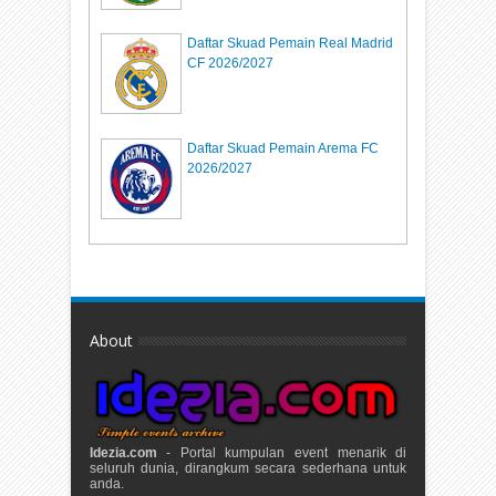
Daftar Skuad Pemain Real Madrid
CF 2026/2027
Daftar Skuad Pemain Arema FC
2026/2027
About
Idezia.com
- Portal kumpulan event menarik di
seluruh dunia, dirangkum secara sederhana untuk
anda.