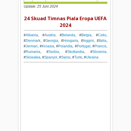
Update: 25 Juni 2024
24 Skuad Timnas Piala Eropa UEFA
2024
#
Albania
, #
Austria
, #
Belanda
, #
Belgia
, #
Ceko
,
#
Denmark
, #
Georgia
, #
Hongaria
, #
Inggris
, #
Italia
,
#
Jerman
, #
Kroasia
, #
Polandia
, #
Portugal
, #
Prancis
,
#
Rumania
, #
Serbia
, #
Skotlandia
, #
Slovenia
,
#
Slowakia
, #
Spanyol
, #
Swiss
, #
Turki
, #
Ukraina