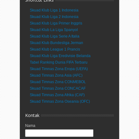
Skuad Klub Liga 1 Indonesia
Skuad Klub Liga 2 Indonesia
Skuad Klub Liga Primer Inggris
Skuad Klub La Liga Spanyol
Skuad Klub Liga Serie A Italia
Skuad Klub Bundesliga Jerman
Skuad Klub League 1 Prancis
Skuad Klub Liga Eredivisie Belanda
Tabel Ranking Dunia FIFA Terbaru
Skuad Timnas Zona Eropa (UEFA)
Skuad Timnas Zona Asia (AFC)
Skuad Timnas Zona CONMEBOL
Skuad Timnas Zona CONCACAF
Skuad Timnas Zona Afrika (CAF)
Skuad Timnas Zona Oseania (OFC)
Kontak
Nama