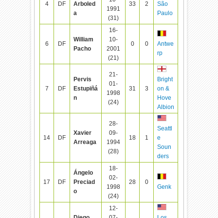
4
DF
Arboled
33
2
São
1991
a
Paulo
(31)
16-
William
10-
6
DF
0
0
Antwe
Pacho
2001
rp
(21)
21-
Pervis
Bright
01-
7
DF
Estupiñá
31
3
on &
1998
n
Hove
(24)
Albion
28-
Seattl
Xavier
09-
14
DF
18
1
e
Arreaga
1994
Soun
(28)
ders
18-
Ángelo
02-
17
DF
Preciad
28
0
1998
Genk
o
(24)
12-
Diego
07-
Los