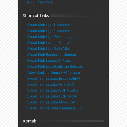
Dunia FIFA 2026
Shortcut Links
Skuad Klub Liga 1 Indonesia
Skuad Klub Liga 2 Indonesia
Skuad Klub Liga Primer Inggris
Skuad Klub La Liga Spanyol
Skuad Klub Liga Serie A Italia
Skuad Klub Bundesliga Jerman
Skuad Klub League 1 Prancis
Skuad Klub Liga Eredivisie Belanda
Tabel Ranking Dunia FIFA Terbaru
Skuad Timnas Zona Eropa (UEFA)
Skuad Timnas Zona Asia (AFC)
Skuad Timnas Zona CONMEBOL
Skuad Timnas Zona CONCACAF
Skuad Timnas Zona Afrika (CAF)
Skuad Timnas Zona Oseania (OFC)
Kontak