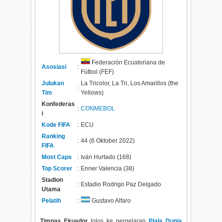
Federación Ecuatoriana de
Asosiasi
:
Fútbol (FEF)
Julukan
La Tricolor, La Tri, Los Amarillos (the
:
Tim
Yellows)
Konfederas
:
CONMEBOL
i
Kode FIFA
:
ECU
Ranking
:
44 (6 Oktober 2022)
FIFA
Most Caps
:
Iván Hurtado (168)
Top Scorer
:
Enner Valencia (38)
Stadion
:
Estadio Rodrigo Paz Delgado
Utama
Pelatih
:
Gustavo Alfaro
Timnas Ekuador
lolos ke pergelaran
Piala Dunia