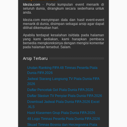
Idezia.com
- Portal kumpulan event menarik di
seluruh dunia, dirangkum secara sederhana untuk
anda.
Idezia.com menyimpan data dan hasil event-event
menarik di dunia, disimpan sebagai arsip agar dapat
dilihat dikemudian hari.
Apabila terdapat kesalahan isi/data pada halaman
yang kami sediakan, kami harapkan pembaca
bersedia mengkoreksinya dengan mengisi komentar
pada halaman tersebut. Salam.
Arsip Terbaru
Urutan Ranking FIFA 48 Timnas Peserta Piala
Dunia FIFA 2026
Jadwal Siarang Langsung TV Piala Dunia FIFA
2026
Daftar Pencetak Gol Piala Dunia FIFA 2026
Daftar Stasiun TV Penyiar Piala Dunia FIFA 2026
Download Jadwal Piala Dunia FIFA 2026 Excel
.XLS
Hasil Klasemen Grup Piala Dunia FIFA 2026
48 Logo Timnas Peserta Piala Dunia FIFA 2026
Skuad Timnas Bosnia dan Herzegovina Piala