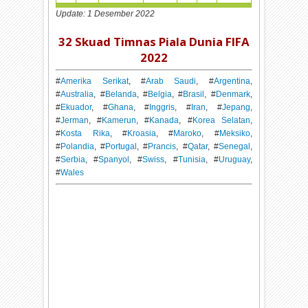
Update: 1 Desember 2022
32 Skuad Timnas Piala Dunia FIFA
2022
#
Amerika Serikat
, #
Arab Saudi
, #
Argentina
,
#
Australia
, #
Belanda
, #
Belgia
, #
Brasil
, #
Denmark
,
#
Ekuador
, #
Ghana
, #
Inggris
, #
Iran
, #
Jepang
,
#
Jerman
, #
Kamerun
, #
Kanada
, #
Korea Selatan
,
#
Kosta Rika
, #
Kroasia
, #
Maroko
, #
Meksiko
,
#
Polandia
, #
Portugal
, #
Prancis
, #
Qatar
, #
Senegal
,
#
Serbia
, #
Spanyol
, #
Swiss
, #
Tunisia
, #
Uruguay
,
#
Wales