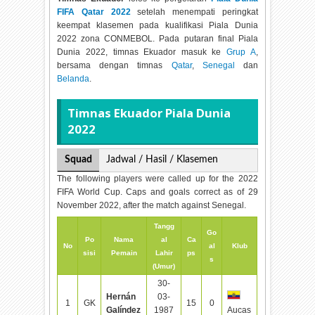
FIFA Qatar 2022
setelah menempati peringkat
keempat klasemen pada kualifikasi Piala Dunia
2022 zona CONMEBOL. Pada putaran final Piala
Dunia 2022, timnas Ekuador masuk ke
Grup A
,
bersama dengan timnas
Qatar
,
Senegal
dan
Belanda
.
Timnas Ekuador Piala Dunia
2022
Squad
Jadwal / Hasil / Klasemen
The following players were called up for the 2022
FIFA World Cup. Caps and goals correct as of 29
November 2022, after the match against Senegal.
Tangg
Go
Po
Nama
al
Ca
No
al
Klub
sisi
Pemain
Lahir
ps
s
(Umur)
30-
Hernán
03-
1
GK
15
0
Galíndez
1987
Aucas