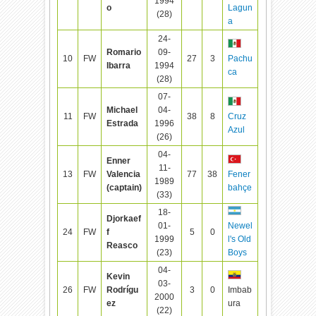
1994
o
Lagun
(28)
a
24-
Romario
09-
10
FW
27
3
Pachu
Ibarra
1994
ca
(28)
07-
Michael
04-
11
FW
38
8
Cruz
Estrada
1996
Azul
(26)
04-
Enner
11-
13
FW
Valencia
77
38
Fener
1989
(captain)
bahçe
(33)
18-
Djorkaef
01-
Newel
24
FW
f
5
0
1999
l's Old
Reasco
(23)
Boys
04-
Kevin
03-
26
FW
Rodrígu
3
0
Imbab
2000
ez
ura
(22)