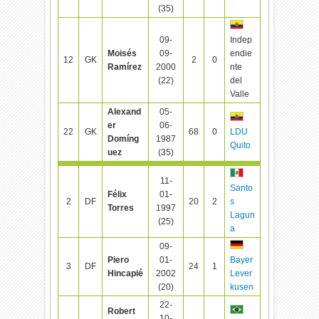
(35)
09-
Indep
Moisés
09-
endie
12
GK
2
0
Ramírez
2000
nte
(22)
del
Valle
Alexand
05-
er
06-
22
GK
68
0
LDU
Domíng
1987
Quito
uez
(35)
11-
Santo
Félix
01-
2
DF
20
2
s
Torres
1997
Lagun
(25)
a
09-
Piero
01-
Bayer
3
DF
24
1
Hincapié
2002
Lever
(20)
kusen
22-
Robert
10-