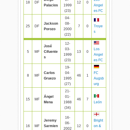
18
DF
12
0
Palacios
1999
Angel
(23)
es FC
04-
Jackson
08-
25
DF
7
0
Troye
Porozo
2000
s
(22)
12-
José
03-
Los
5
MF
Cifuente
13
0
1999
Angel
s
(23)
es FC
19-
Carlos
04-
FC
8
MF
46
1
Gruezo
1995
Augsb
(27)
urg
21-
Ángel
01-
15
MF
46
7
Mena
1988
León
(34)
16-
Jeremy
Bright
06-
16
MF
Sarmien
12
0
on &
2002