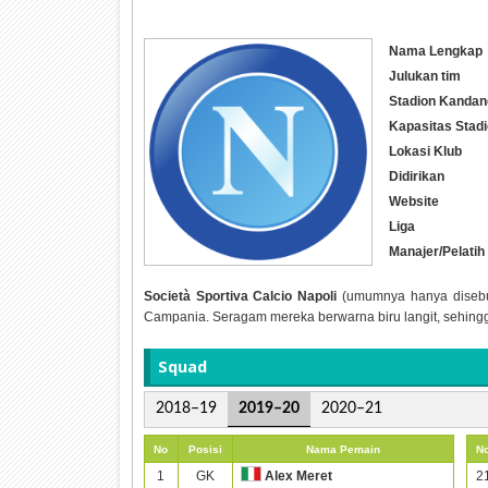
Nama Lengkap
Julukan tim
Stadion Kandan
Kapasitas Stad
Lokasi Klub
Didirikan
Website
Liga
Manajer/Pelatih
Società Sportiva Calcio Napoli
(umumnya hanya disebut 
Campania. Seragam mereka berwarna biru langit, sehingg
Squad
2018–19
2019–20
2020–21
No
Posisi
Nama Pemain
N
1
GK
2
Alex Meret