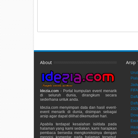
About
Arsip
Urut
Pial
Jadw
FIFA
Idezia.com
- Portal kumpulan event menarik
di seluruh dunia, dirangkum secara
Daft
sederhana untuk anda.
Daft
Idezia.com menyimpan data dan hasil event-
202
event menarik di dunia, disimpan sebagai
Down
arsip agar dapat dilihat dikemudian hari.
Exce
Apabila terdapat kesalahan isi/data pada
Hasi
halaman yang kami sediakan, kami harapkan
pembaca bersedia mengkoreksinya dengan
202
mengisi komentar pada halaman tersebut.