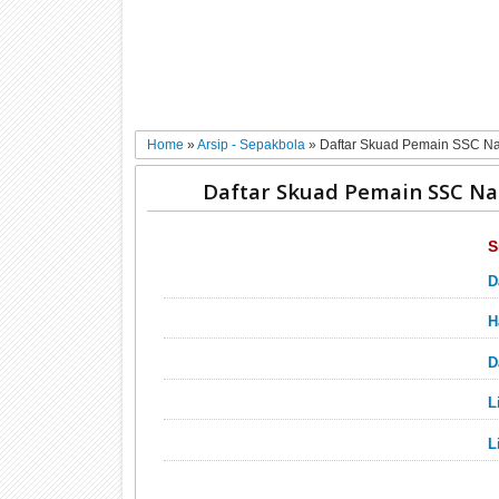
Home
»
Arsip - Sepakbola
»
Daftar Skuad Pemain SSC Na
Daftar Skuad Pemain SSC Na
S
D
H
D
L
L