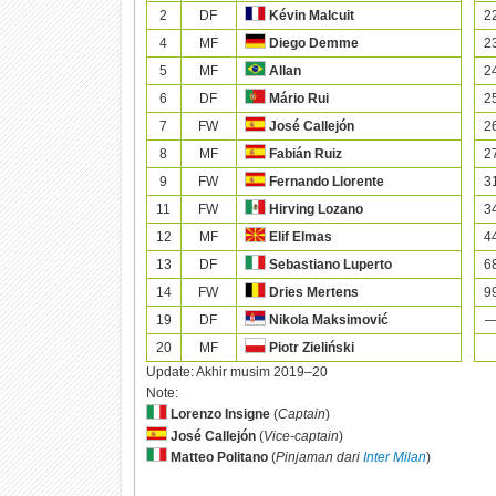
2
DF
2
Kévin Malcuit
4
MF
2
Diego Demme
5
MF
2
Allan
6
DF
2
Mário Rui
7
FW
2
José Callejón
8
MF
2
Fabián Ruiz
9
FW
3
Fernando Llorente
11
FW
3
Hirving Lozano
12
MF
4
Elif Elmas
13
DF
6
Sebastiano Luperto
14
FW
9
Dries Mertens
19
DF
Nikola Maksimović
20
MF
Piotr Zieliński
Update: Akhir musim 2019–20
Note:
Lorenzo Insigne
(
Captain
)
José Callejón
(
Vice-captain
)
Matteo Politano
(
Pinjaman dari
Inter Milan
)