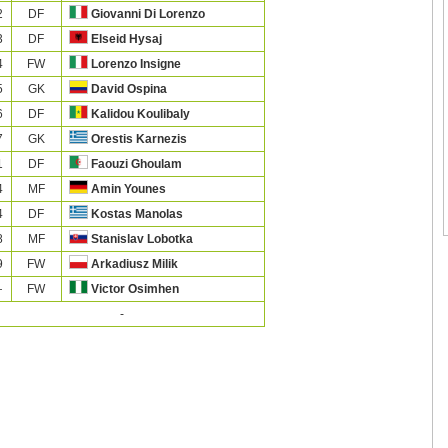
2
DF
Giovanni Di Lorenzo
3
DF
Elseid Hysaj
4
FW
Lorenzo Insigne
5
GK
David Ospina
6
DF
Kalidou Koulibaly
7
GK
Orestis Karnezis
1
DF
Faouzi Ghoulam
4
MF
Amin Younes
4
DF
Kostas Manolas
8
MF
Stanislav Lobotka
9
FW
Arkadiusz Milik
—
FW
Victor Osimhen
-