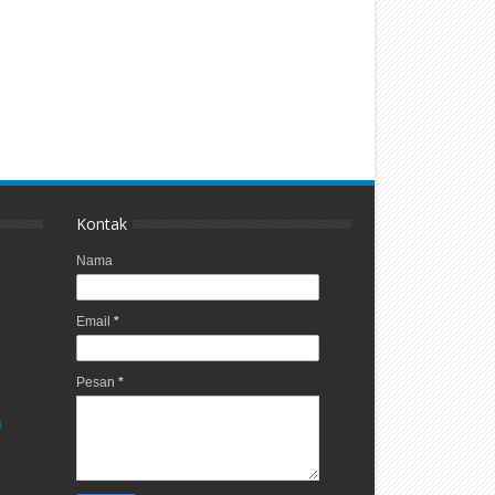
Kontak
Nama
Email
*
Pesan
*
a