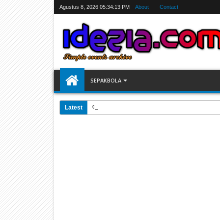
Agustus 8, 2026
05:34:14 PM
About
Contact
SEPAKBOLA
Latest
07:31 AM
Jadwal Siarang Langsung TV Piala Dunia 