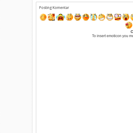
Posting Komentar
C
To insert emoticon you m