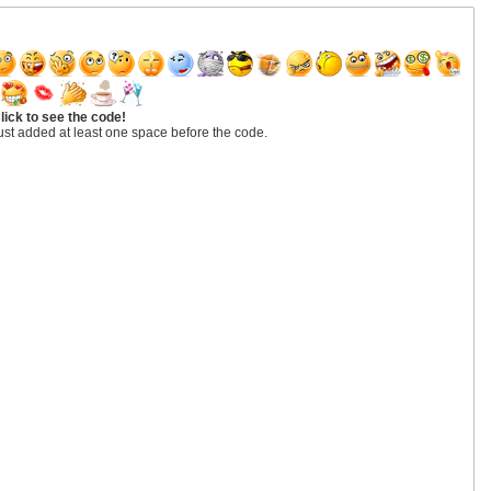
lick to see the code!
ust added at least one space before the code.