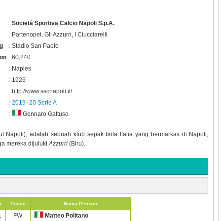
:
Società Sportiva Calcio Napoli S.p.A.
:
Partenopei, Gli Azzurri, I Ciucciarelli
g
:
Stadio San Paolo
ion
:
60,240
:
Naples
:
1926
:
http://www.sscnapoli.it/
:
2019–20 Serie A
:
Gennaro Gattuso
Napoli), adalah sebuah klub sepak bola Italia yang bermarkas di Napoli,
a mereka dijuluki
Azzurri
(Biru).
o
Posisi
Nama Pemain
1
FW
Matteo Politano