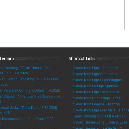
 Terbaru
Shortcut Links
an Ranking FIFA 48 Timnas Peserta
Skuad Klub Liga 1 Indonesia
a Dunia FIFA 2026
Skuad Klub Liga 2 Indonesia
al Siarang Langsung TV Piala Dunia
Skuad Klub Liga Primer Inggris
 2026
Skuad Klub La Liga Spanyol
ar Pencetak Gol Piala Dunia FIFA 2026
Skuad Klub Liga Serie A Italia
ar Stasiun TV Penyiar Piala Dunia FIFA
Skuad Klub Bundesliga Jerman
6
Skuad Klub League 1 Prancis
load Jadwal Piala Dunia FIFA 2026
Skuad Klub Liga Eredivisie Beland
l .XLS
Tabel Ranking Dunia FIFA Terbaru
l Klasemen Grup Piala Dunia FIFA
Skuad Timnas Zona Eropa (UEFA)
6
Skuad Timnas Zona Asia (AFC)