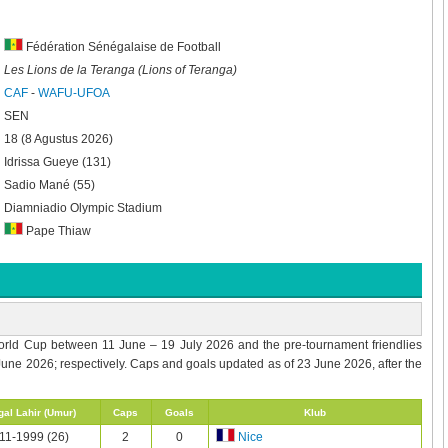
Fédération Sénégalaise de Football
Les Lions de la Teranga (Lions of Teranga)
CAF
-
WAFU-UFOA
SEN
18 (8 Agustus 2026)
Idrissa Gueye (131)
Sadio Mané (55)
Diamniadio Olympic Stadium
Pape Thiaw
World Cup between 11 June – 19 July 2026 and the pre-tournament friendlies
une 2026; respectively. Caps and goals updated as of 23 June 2026, after the
al Lahir (Umur)
Caps
Goals
Klub
11-1999 (26)
2
0
Nice