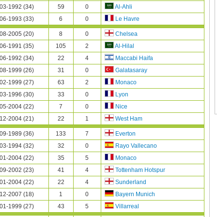
03-1992 (34)
59
0
Al-Ahli
06-1993 (33)
6
0
Le Havre
08-2005 (20)
8
0
Chelsea
06-1991 (35)
105
2
Al-Hilal
06-1992 (34)
22
4
Maccabi Haifa
08-1999 (26)
31
0
Galatasaray
02-1999 (27)
63
2
Monaco
03-1996 (30)
33
0
Lyon
05-2004 (22)
7
0
Nice
12-2004 (21)
22
1
West Ham
09-1989 (36)
133
7
Everton
03-1994 (32)
32
0
Rayo Vallecano
01-2004 (22)
35
5
Monaco
09-2002 (23)
41
4
Tottenham Hotspur
01-2004 (22)
22
4
Sunderland
12-2007 (18)
1
0
Bayern Munich
01-1999 (27)
43
5
Villarreal