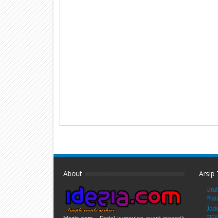
About
Arsip
Urut
Pial
Jadw
FIFA