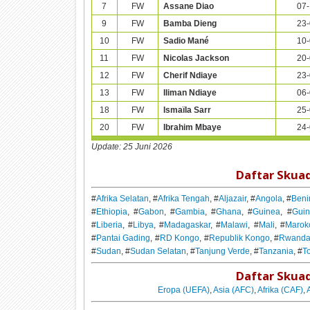
7
FW
Assane Diao
07-
9
FW
Bamba Dieng
23-
10
FW
Sadio Mané
10-
11
FW
Nicolas Jackson
20-
12
FW
Cherif Ndiaye
23-
13
FW
Iliman Ndiaye
06-
18
FW
Ismaïla Sarr
25-
20
FW
Ibrahim Mbaye
24-
Update:
25 Juni 2026
Daftar Skua
#
Afrika Selatan
, #
Afrika Tengah
, #
Aljazair
, #
Angola
, #
Beni
#
Ethiopia
, #
Gabon
, #
Gambia
, #
Ghana
, #
Guinea
, #
Guin
#
Liberia
, #
Libya
, #
Madagaskar
, #
Malawi
, #
Mali
, #
Marok
#
Pantai Gading
, #
RD Kongo
, #
Republik Kongo
, #
Rwand
#
Sudan
, #
Sudan Selatan
, #
Tanjung Verde
, #
Tanzania
, #
T
Daftar Skuad
Eropa (UEFA)
,
Asia (AFC)
,
Afrika (CAF)
,