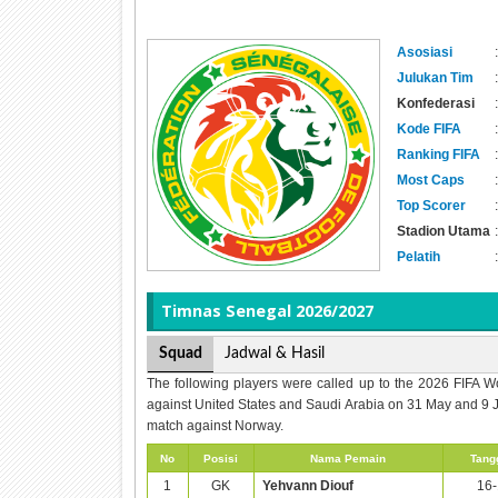
Asosiasi
:
Julukan Tim
:
Konfederasi
:
Kode FIFA
:
Ranking FIFA
:
Most Caps
:
Top Scorer
:
Stadion Utama
:
Pelatih
:
Timnas
Senegal 2026/2027
Squad
Jadwal & Hasil
The following players were called up to the 2026 FIFA 
against United States and Saudi Arabia on 31 May and 9 J
match against Norway.
No
Posisi
Nama Pemain
Tangg
1
GK
Yehvann Diouf
16-