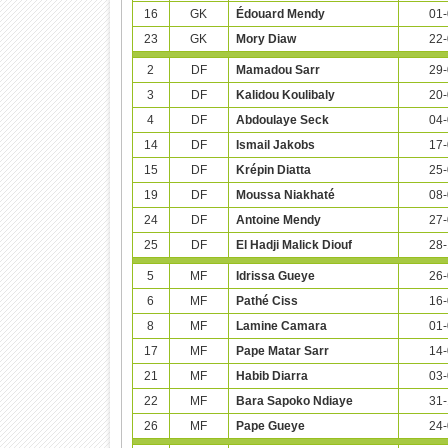
16
GK
Édouard Mendy
01-
23
GK
Mory Diaw
22-
2
DF
Mamadou Sarr
29-
3
DF
Kalidou Koulibaly
20-
4
DF
Abdoulaye Seck
04-
14
DF
Ismail Jakobs
17-
15
DF
Krépin Diatta
25-
19
DF
Moussa Niakhaté
08-
24
DF
Antoine Mendy
27-
25
DF
El Hadji Malick Diouf
28-
5
MF
Idrissa Gueye
26-
6
MF
Pathé Ciss
16-
8
MF
Lamine Camara
01-
17
MF
Pape Matar Sarr
14-
21
MF
Habib Diarra
03-
22
MF
Bara Sapoko Ndiaye
31-
26
MF
Pape Gueye
24-