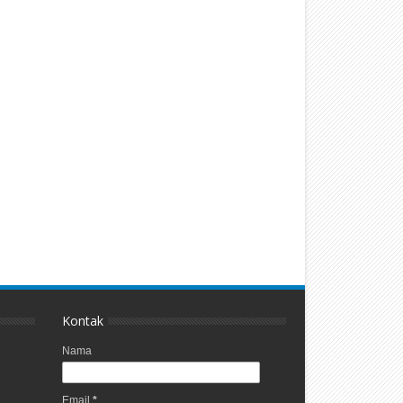
Kontak
Nama
Email
*