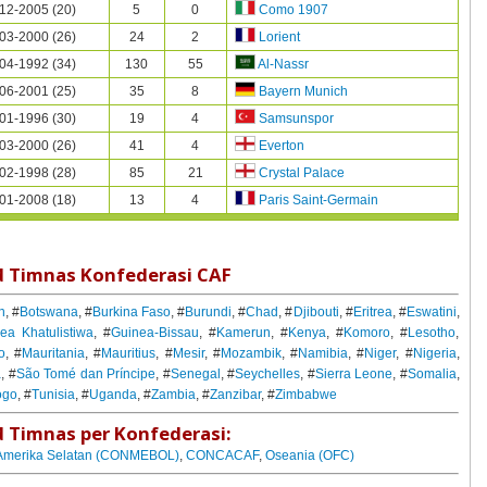
12-2005 (20)
5
0
Como 1907
03-2000 (26)
24
2
Lorient
04-1992 (34)
130
55
Al-Nassr
06-2001 (25)
35
8
Bayern Munich
01-1996 (30)
19
4
Samsunspor
03-2000 (26)
41
4
Everton
02-1998 (28)
85
21
Crystal Palace
01-2008 (18)
13
4
Paris Saint-Germain
d Timnas Konfederasi CAF
n
, #
Botswana
, #
Burkina Faso
, #
Burundi
, #
Chad
, #
Djibouti
, #
Eritrea
, #
Eswatini
,
ea Khatulistiwa
, #
Guinea-Bissau
, #
Kamerun
, #
Kenya
, #
Komoro
, #
Lesotho
,
o
, #
Mauritania
, #
Mauritius
, #
Mesir
, #
Mozambik
, #
Namibia
, #
Niger
, #
Nigeria
,
a
, #
São Tomé dan Príncipe
, #
Senegal
, #
Seychelles
, #
Sierra Leone
, #
Somalia
,
ogo
, #
Tunisia
, #
Uganda
, #
Zambia
, #
Zanzibar
, #
Zimbabwe
 Timnas per Konfederasi:
Amerika Selatan (CONMEBOL)
,
CONCACAF
,
Oseania (OFC)