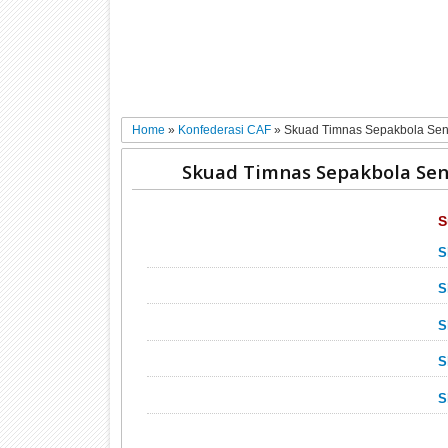
Home
»
Konfederasi CAF
»
Skuad Timnas Sepakbola Sen
Skuad Timnas Sepakbola Sen
S
S
S
S
S
S