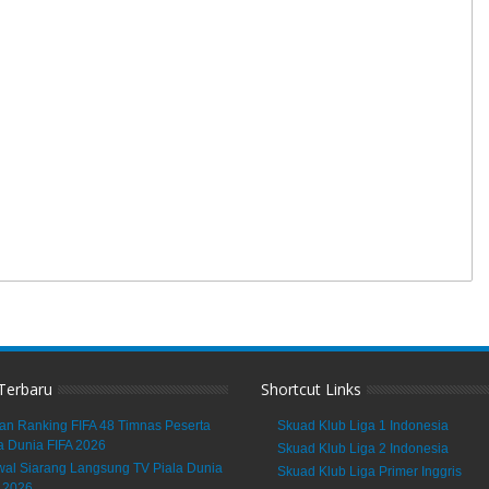
 Terbaru
Shortcut Links
an Ranking FIFA 48 Timnas Peserta
Skuad Klub Liga 1 Indonesia
a Dunia FIFA 2026
Skuad Klub Liga 2 Indonesia
al Siarang Langsung TV Piala Dunia
Skuad Klub Liga Primer Inggris
 2026