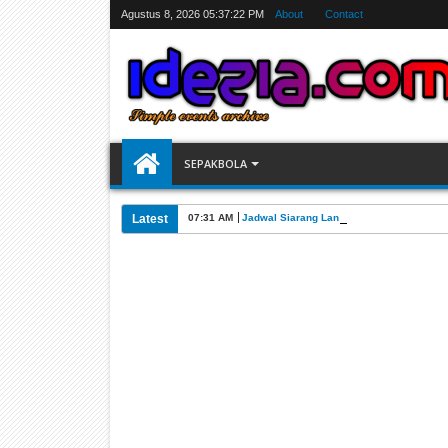
Agustus 8, 2026
05:37:23 PM
About
Contact
SEPAKBOLA
Latest
07:31 AM
Jadwal Siarang Langsung TV Piala Dunia 