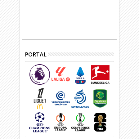
PORTAL