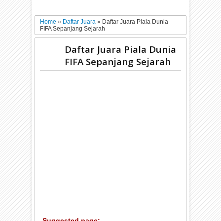
Home
»
Daftar Juara
»
Daftar Juara Piala Dunia
FIFA Sepanjang Sejarah
Daftar Juara Piala Dunia
FIFA Sepanjang Sejarah
Suggested page: