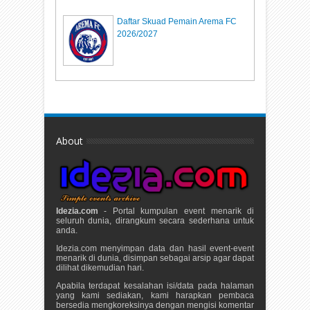
Daftar Skuad Pemain Arema FC
2026/2027
About
Idezia.com
- Portal kumpulan event menarik di
seluruh dunia, dirangkum secara sederhana untuk
anda.
Idezia.com menyimpan data dan hasil event-event
menarik di dunia, disimpan sebagai arsip agar dapat
dilihat dikemudian hari.
Apabila terdapat kesalahan isi/data pada halaman
yang kami sediakan, kami harapkan pembaca
bersedia mengkoreksinya dengan mengisi komentar