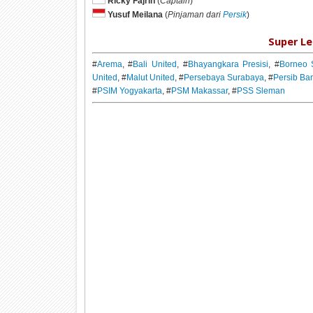
Ricky Fajrin
(
Captain
)
Yusuf Meilana
(
Pinjaman dari
Persik
)
Super Le
#
Arema
, #
Bali United
, #
Bhayangkara Presisi
, #
Borneo 
United
, #
Malut United
, #
Persebaya Surabaya
, #
Persib Ba
#
PSIM Yogyakarta
, #
PSM Makassar
, #
PSS Sleman