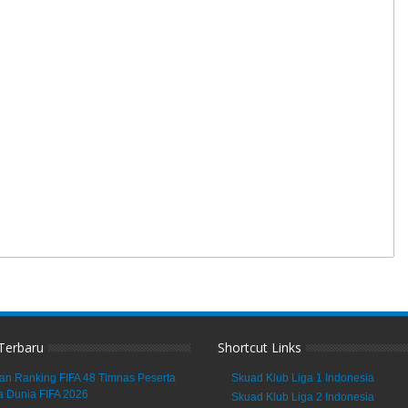
 Terbaru
Shortcut Links
an Ranking FIFA 48 Timnas Peserta
Skuad Klub Liga 1 Indonesia
a Dunia FIFA 2026
Skuad Klub Liga 2 Indonesia