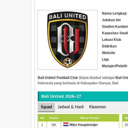
Nama Lengkap
Julukan tim
Stadion Kandan
Kapasitas Stad
Lokasi Klub
Didirikan
Website
Liga
Manajer/Pelatih
Bali United Football Club
(biasa disebut sebagai
Bali Un
Indonesia yang berbasis di Kabupaten Gianyar, Bali.
Bali United 2026–27
Squad
Jadwal & Hasil
Klasemen
No
Posisi
Nama Pemain
N
1
GK
2
Mike Hauptmeijer