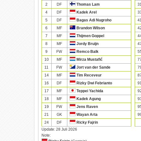
2
DF
3
Thomas Lam
4
DF
3
Kadek Arel
5
DF
4
Bagas Adi Nugroho
6
MF
4
Brandon Wilson
7
MF
4
Thijmen Goppel
8
MF
4
Jordy Bruijn
9
FW
5
Remco Balk
10
MF
7
Mirza Mustafić
11
FW
7
Jort van der Sande
14
MF
8
Tim Receveur
16
DF
9
Rizky Dwi Febrianto
17
MF
9
Teppei Yachida
18
MF
9
Kadek Agung
19
FW
9
Jens Raven
21
GK
9
Wayan Arta
24
DF
Ricky Fajrin
Update:
28 Juli 2026
Note: