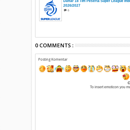
Daftar 18 Tim Peserta Super League Ind
2026/2027
6
0 COMMENTS :
Posting Komentar
C
To insert emoticon you m