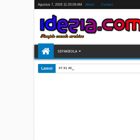
Agustus 7, 2026
11:33:10 AM
About
Contact
SEPAKBOLA
Latest
07:31 AM
Jadwal Siarang Langsung TV Piala Dunia 