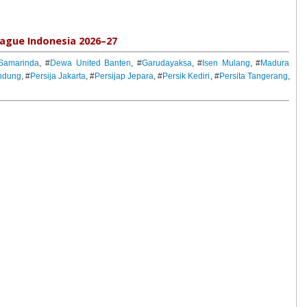
ague Indonesia 2026–27
Samarinda
, #
Dewa United Banten
, #
Garudayaksa
, #
Isen Mulang
, #
Madura
ndung
, #
Persija Jakarta
, #
Persijap Jepara
, #
Persik Kediri
, #
Persita Tangerang
,