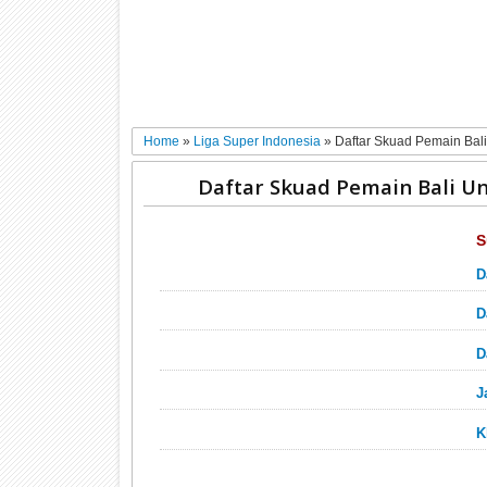
Home
»
Liga Super Indonesia
»
Daftar Skuad Pemain Bal
Daftar Skuad Pemain Bali Un
S
D
D
D
J
K