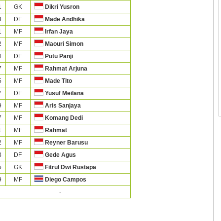
1
GK
Dikri Yusron
3
DF
Made Andhika
1
MF
Irfan Jaya
2
MF
Maouri Simon
4
DF
Putu Panji
7
MF
Rahmat Arjuna
5
MF
Made Tito
7
DF
Yusuf Meilana
9
MF
Aris Sanjaya
7
MF
Komang Dedi
1
MF
Rahmat
2
MF
Reyner Barusu
3
DF
Gede Agus
5
GK
Fitrul Dwi Rustapa
9
MF
Diego Campos
-