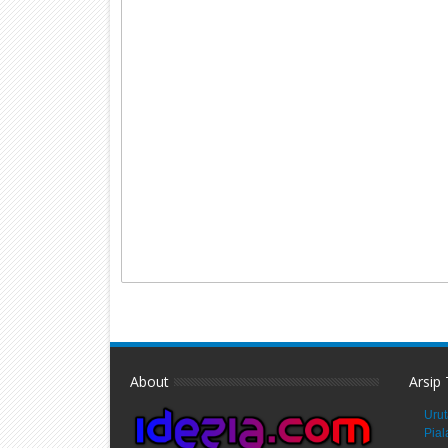
About
Arsip
Urut
Pial