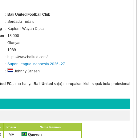
:
Bali United Football Club
:
Serdadu Tridatu
g
:
Kapten I Wayan Dipta
ion
:
18,000
:
Gianyar
:
1989
:
https://www.baliutd.com/
:
Super League Indonesia 2026–27
:
Johnny Jansen
ited FC
, atau hanya
Bali United
saja) merupakan klub sepak bola profesional
o
Posisi
Nama Pemain
8
MF
Queven