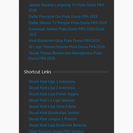
Jadwal Siarang Langsung TV Piala Dunia FIFA
2026
Daftar Pencetak Gol Piala Dunia FIFA 2026
Daftar Stasiun TV Penyiar Piala Dunia FIFA 2026
Download Jadwal Piala Dunia FIFA 2026 Excel
.XLS
Hasil Klasemen Grup Piala Dunia FIFA 2026
48 Logo Timnas Peserta Piala Dunia FIFA 2026
Skuad Timnas Bosnia dan Herzegovina Piala
Dunia FIFA 2026
Shortcut Links
Skuad Klub Liga 1 Indonesia
Skuad Klub Liga 2 Indonesia
Skuad Klub Liga Primer Inggris
Skuad Klub La Liga Spanyol
Skuad Klub Liga Serie A Italia
Skuad Klub Bundesliga Jerman
Skuad Klub League 1 Prancis
Skuad Klub Liga Eredivisie Belanda
Tabel Ranking Dunia FIFA Terbaru