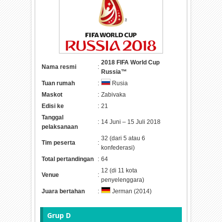
2018 FIFA World Cup
Nama resmi
:
Russia™
Tuan rumah
:
Rusia
Maskot
:
Zabivaka
Edisi ke
:
21
Tanggal
:
14 Juni – 15 Juli 2018
pelaksanaan
32 (dari 5 atau 6
Tim peserta
:
konfederasi)
Total pertandingan
:
64
12 (di 11 kota
Venue
:
penyelenggara)
Juara bertahan
:
Jerman (2014)
Grup D