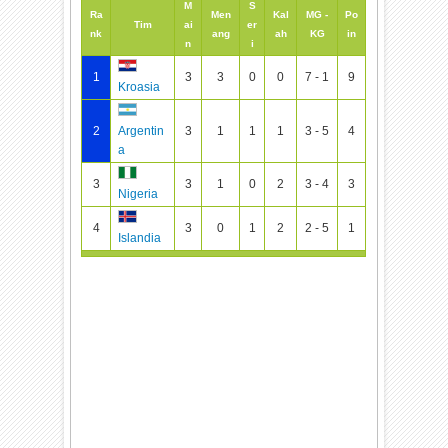
M
S
Ra
Men
Kal
MG -
Po
Tim
ai
er
nk
ang
ah
KG
in
n
i
1
3
3
0
0
7 - 1
9
Kroasia
2
3
1
1
1
3 - 5
4
Argentin
a
3
3
1
0
2
3 - 4
3
Nigeria
4
3
0
1
2
2 - 5
1
Islandia