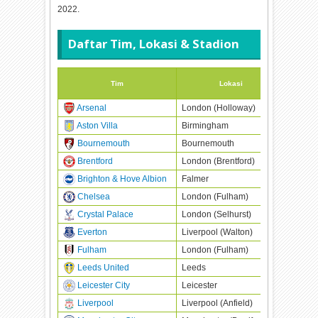
2022.
Daftar Tim, Lokasi & Stadion
Tim
Lokasi
Arsenal
London (Holloway)
Emirat
Aston Villa
Birmingham
Villa P
Bournemouth
Bournemouth
Dean 
Brentford
London (Brentford)
Brentf
Brighton & Hove Albion
Falmer
Falmer
Chelsea
London (Fulham)
Stamfo
Crystal Palace
London (Selhurst)
Selhur
Everton
Liverpool (Walton)
Goodis
Fulham
London (Fulham)
Craven
Leeds United
Leeds
Elland
Leicester City
Leicester
King P
Liverpool
Liverpool (Anfield)
Anfiel