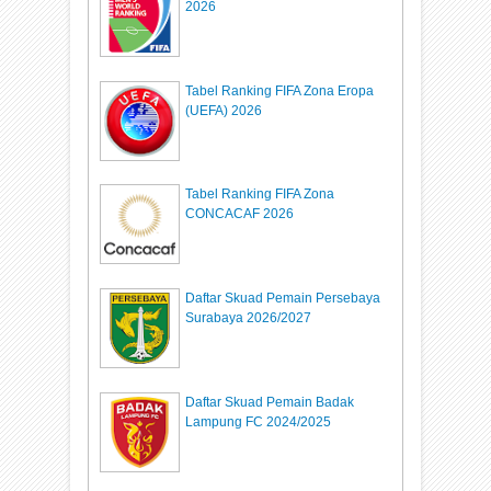
2026
Tabel Ranking FIFA Zona Eropa
(UEFA) 2026
Tabel Ranking FIFA Zona
CONCACAF 2026
Daftar Skuad Pemain Persebaya
Surabaya 2026/2027
Daftar Skuad Pemain Badak
Lampung FC 2024/2025