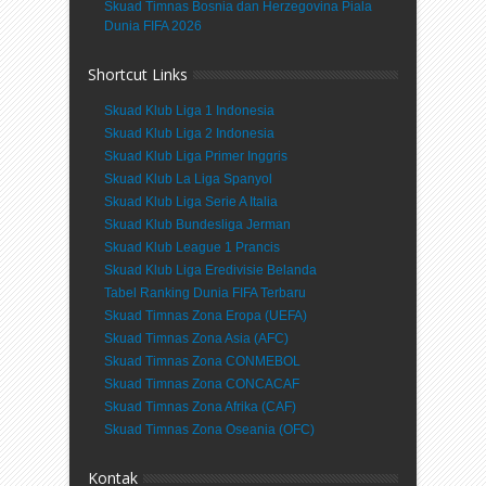
Skuad Timnas Bosnia dan Herzegovina Piala
Dunia FIFA 2026
Shortcut Links
Skuad Klub Liga 1 Indonesia
Skuad Klub Liga 2 Indonesia
Skuad Klub Liga Primer Inggris
Skuad Klub La Liga Spanyol
Skuad Klub Liga Serie A Italia
Skuad Klub Bundesliga Jerman
Skuad Klub League 1 Prancis
Skuad Klub Liga Eredivisie Belanda
Tabel Ranking Dunia FIFA Terbaru
Skuad Timnas Zona Eropa (UEFA)
Skuad Timnas Zona Asia (AFC)
Skuad Timnas Zona CONMEBOL
Skuad Timnas Zona CONCACAF
Skuad Timnas Zona Afrika (CAF)
Skuad Timnas Zona Oseania (OFC)
Kontak