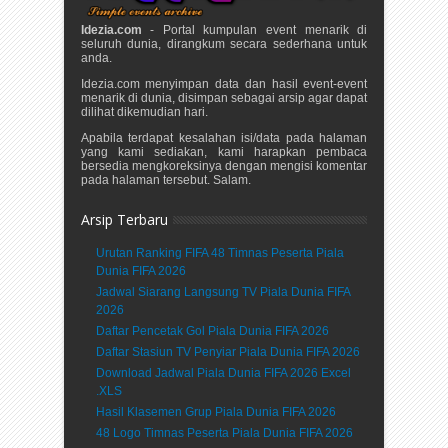
Idezia.com
- Portal kumpulan event menarik di
seluruh dunia, dirangkum secara sederhana untuk
anda.
Idezia.com menyimpan data dan hasil event-event
menarik di dunia, disimpan sebagai arsip agar dapat
dilihat dikemudian hari.
Apabila terdapat kesalahan isi/data pada halaman
yang kami sediakan, kami harapkan pembaca
bersedia mengkoreksinya dengan mengisi komentar
pada halaman tersebut. Salam.
Arsip Terbaru
Urutan Ranking FIFA 48 Timnas Peserta Piala
Dunia FIFA 2026
Jadwal Siarang Langsung TV Piala Dunia FIFA
2026
Daftar Pencetak Gol Piala Dunia FIFA 2026
Daftar Stasiun TV Penyiar Piala Dunia FIFA 2026
Download Jadwal Piala Dunia FIFA 2026 Excel
.XLS
Hasil Klasemen Grup Piala Dunia FIFA 2026
48 Logo Timnas Peserta Piala Dunia FIFA 2026