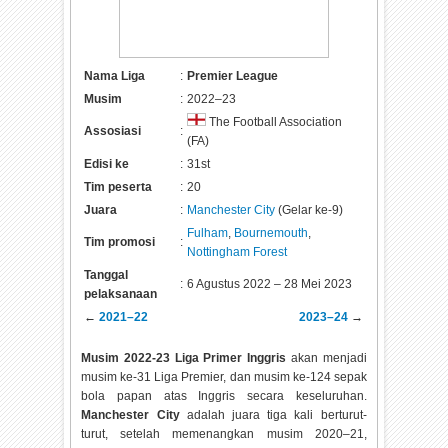
Nama Liga
:
Premier League
Musim
:
2022–23
The Football Association
Assosiasi
:
(FA)
Edisi ke
:
31st
Tim peserta
:
20
Juara
:
Manchester City
(Gelar ke-9)
Fulham
,
Bournemouth
,
Tim promosi
:
Nottingham Forest
Tanggal
:
6 Agustus 2022 – 28 Mei 2023
pelaksanaan
←
2021–22
2023–24
→
Musim 2022-23 Liga Primer Inggris
akan menjadi
musim ke-31 Liga Premier, dan musim ke-124 sepak
bola papan atas Inggris secara keseluruhan.
Manchester City
adalah juara tiga kali berturut-
turut, setelah memenangkan musim 2020–21,