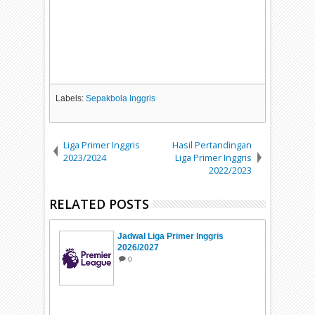
Labels:
Sepakbola Inggris
Liga Primer Inggris
Hasil Pertandingan
2023/2024
Liga Primer Inggris
2022/2023
RELATED POSTS
Jadwal Liga Primer Inggris
2026/2027
0