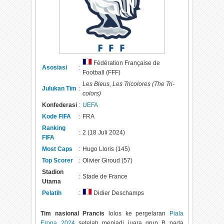
Fédération Française de
Asosiasi
:
Football (FFF)
Les Bleus, Les Tricolores (The Tri-
Julukan Tim
:
colors)
Konfederasi
:
UEFA
Kode FIFA
:
FRA
Ranking
:
2 (18 Juli 2024)
FIFA
Most Caps
:
Hugo Lloris (145)
Top Scorer
:
Olivier Giroud (57)
Stadion
:
Stade de France
Utama
Pelatih
:
Didier Deschamps
Tim nasional Prancis
lolos ke pergelaran
Piala
Eropa 2024
setelah menjadi juara grup B pada