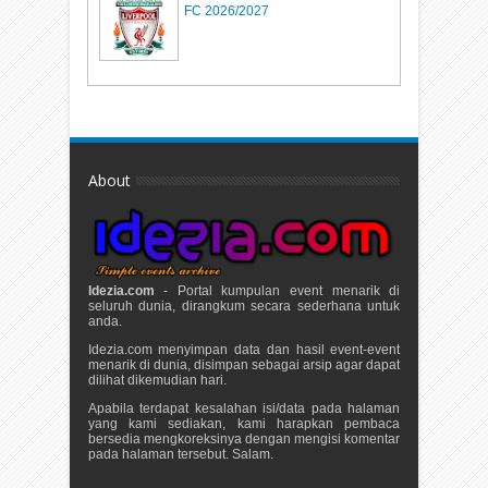
FC 2026/2027
About
Idezia.com
- Portal kumpulan event menarik di
seluruh dunia, dirangkum secara sederhana untuk
anda.
Idezia.com menyimpan data dan hasil event-event
menarik di dunia, disimpan sebagai arsip agar dapat
dilihat dikemudian hari.
Apabila terdapat kesalahan isi/data pada halaman
yang kami sediakan, kami harapkan pembaca
bersedia mengkoreksinya dengan mengisi komentar
pada halaman tersebut. Salam.