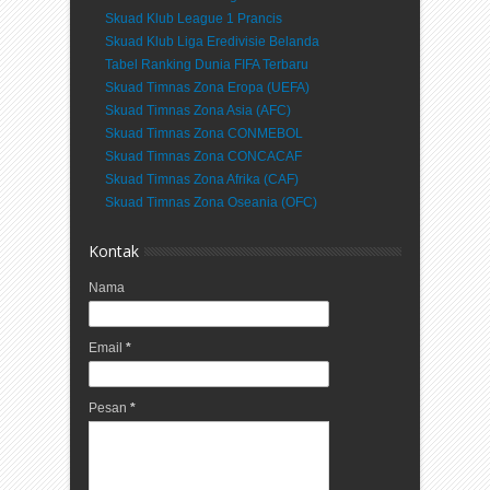
Skuad Klub League 1 Prancis
Skuad Klub Liga Eredivisie Belanda
Tabel Ranking Dunia FIFA Terbaru
Skuad Timnas Zona Eropa (UEFA)
Skuad Timnas Zona Asia (AFC)
Skuad Timnas Zona CONMEBOL
Skuad Timnas Zona CONCACAF
Skuad Timnas Zona Afrika (CAF)
Skuad Timnas Zona Oseania (OFC)
Kontak
Nama
Email
*
Pesan
*