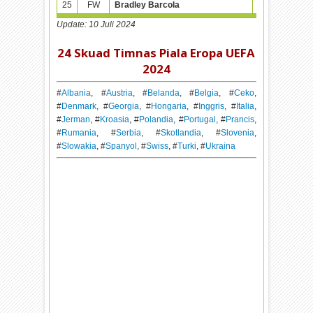
25
FW
Bradley Barcola
02-09-2002 (
Update: 10 Juli 2024
24 Skuad Timnas Piala Eropa UEFA
2024
#
Albania
, #
Austria
, #
Belanda
, #
Belgia
, #
Ceko
,
#
Denmark
, #
Georgia
, #
Hongaria
, #
Inggris
, #
Italia
,
#
Jerman
, #
Kroasia
, #
Polandia
, #
Portugal
, #
Prancis
,
#
Rumania
, #
Serbia
, #
Skotlandia
, #
Slovenia
,
#
Slowakia
, #
Spanyol
, #
Swiss
, #
Turki
, #
Ukraina