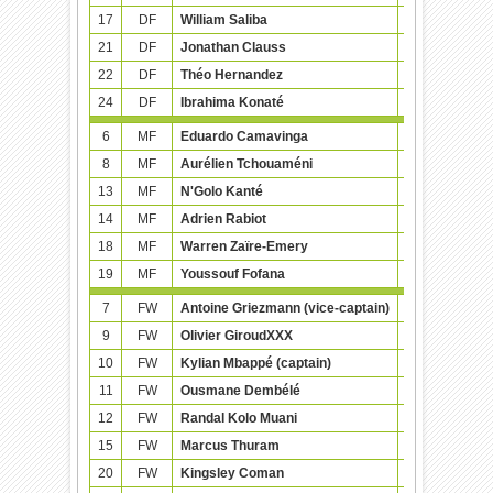
17
DF
William Saliba
24-03-2001 (
21
DF
Jonathan Clauss
25-09-1992 (
22
DF
Théo Hernandez
06-10-1997 (
24
DF
Ibrahima Konaté
25-05-1999 (
6
MF
Eduardo Camavinga
10-11-2002 (
8
MF
Aurélien Tchouaméni
27-01-2000 (
13
MF
N'Golo Kanté
29-03-1991 (
14
MF
Adrien Rabiot
03-04-1995 (
18
MF
Warren Zaïre-Emery
08-03-2006 (
19
MF
Youssouf Fofana
10-01-1999 (
7
FW
Antoine Griezmann (vice-captain)
21-03-1991 (
9
FW
Olivier GiroudXXX
30-09-1986 (
10
FW
Kylian Mbappé (captain)
20-12-1998 (
11
FW
Ousmane Dembélé
15-05-1997 (
12
FW
Randal Kolo Muani
05-12-1998 (
15
FW
Marcus Thuram
06-08-1997 (
20
FW
Kingsley Coman
13-06-1996 (