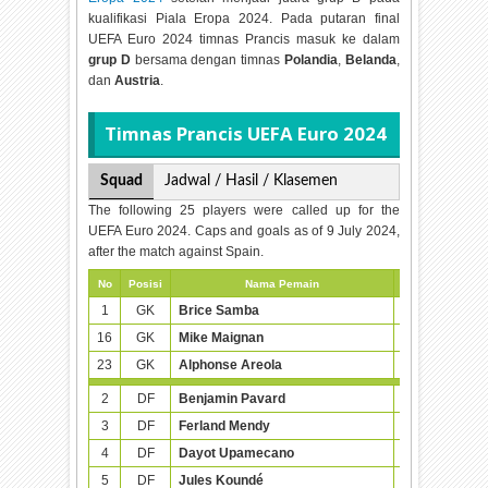
kualifikasi Piala Eropa 2024. Pada putaran final
UEFA Euro 2024 timnas Prancis masuk ke dalam
grup D
bersama dengan timnas
Polandia
,
Belanda
,
dan
Austria
.
Timnas Prancis UEFA Euro 2024
Squad
Jadwal / Hasil / Klasemen
The following 25 players were called up for the
UEFA Euro 2024. Caps and goals as of 9 July 2024,
after the match against Spain.
No
Posisi
Nama Pemain
Tanggal Lahir (
1
GK
Brice Samba
25-04-1994 (
16
GK
Mike Maignan
03-07-1995 (
23
GK
Alphonse Areola
27-02-1993 (
2
DF
Benjamin Pavard
28-03-1996 (
3
DF
Ferland Mendy
08-06-1995 (
4
DF
Dayot Upamecano
27-10-1998 (
5
DF
Jules Koundé
12-11-1998 (