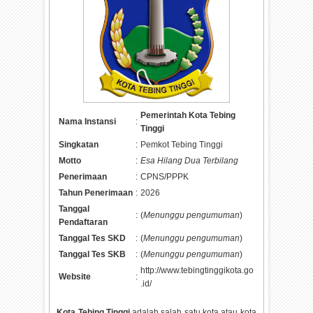
Pemerintah Kota Tebing
Nama Instansi
:
Tinggi
Singkatan
:
Pemkot Tebing Tinggi
Motto
:
Esa Hilang Dua Terbilang
Penerimaan
:
CPNS/PPPK
Tahun Penerimaan
:
2026
Tanggal
:
(
Menunggu pengumuman
)
Pendaftaran
Tanggal Tes SKD
:
(
Menunggu pengumuman
)
Tanggal Tes SKB
:
(
Menunggu pengumuman
)
http://www.tebingtinggikota.go
Website
:
.id/
Kota Tebing Tinggi
adalah salah satu kota atau kota