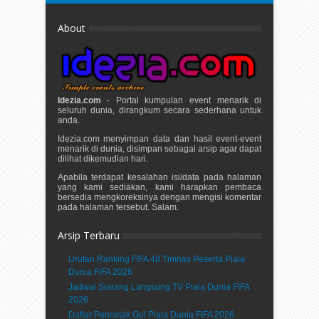
About
Idezia.com
- Portal kumpulan event menarik di
seluruh dunia, dirangkum secara sederhana untuk
anda.
Idezia.com menyimpan data dan hasil event-event
menarik di dunia, disimpan sebagai arsip agar dapat
dilihat dikemudian hari.
Apabila terdapat kesalahan isi/data pada halaman
yang kami sediakan, kami harapkan pembaca
bersedia mengkoreksinya dengan mengisi komentar
pada halaman tersebut. Salam.
Arsip Terbaru
Urutan Ranking FIFA 48 Timnas Peserta Piala
Dunia FIFA 2026
Jadwal Siarang Langsung TV Piala Dunia FIFA
2026
Daftar Pencetak Gol Piala Dunia FIFA 2026