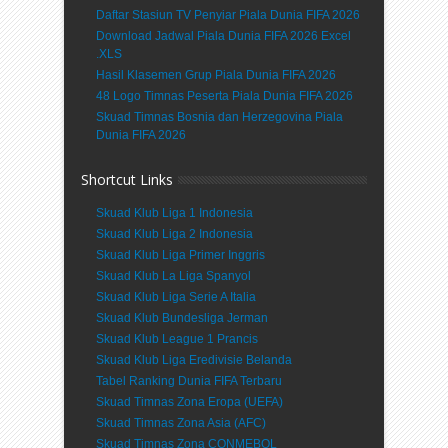
Daftar Stasiun TV Penyiar Piala Dunia FIFA 2026
Download Jadwal Piala Dunia FIFA 2026 Excel
.XLS
Hasil Klasemen Grup Piala Dunia FIFA 2026
48 Logo Timnas Peserta Piala Dunia FIFA 2026
Skuad Timnas Bosnia dan Herzegovina Piala
Dunia FIFA 2026
Shortcut Links
Skuad Klub Liga 1 Indonesia
Skuad Klub Liga 2 Indonesia
Skuad Klub Liga Primer Inggris
Skuad Klub La Liga Spanyol
Skuad Klub Liga Serie A Italia
Skuad Klub Bundesliga Jerman
Skuad Klub League 1 Prancis
Skuad Klub Liga Eredivisie Belanda
Tabel Ranking Dunia FIFA Terbaru
Skuad Timnas Zona Eropa (UEFA)
Skuad Timnas Zona Asia (AFC)
Skuad Timnas Zona CONMEBOL