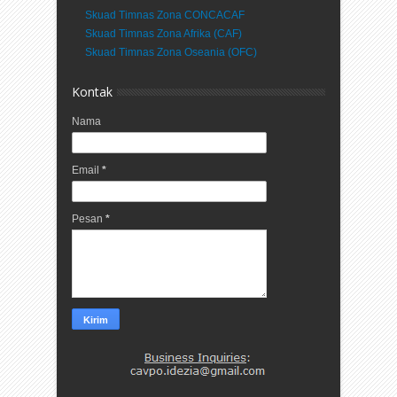
Skuad Timnas Zona CONCACAF
Skuad Timnas Zona Afrika (CAF)
Skuad Timnas Zona Oseania (OFC)
Kontak
Nama
Email
*
Pesan
*