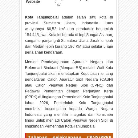
Website
:
d/
Kota Tanjungbalai
adalah salah satu kota di
provinsi Sumatera Utara, Indonesia. Luas
wilayahnya 60,52 km² dan penduduk berjumlah
154.445 jiwa. Kota ini berada di tepi Sungai Asahan,
sungai terpanjang di Sumatera Utara. Jarak tempuh
dari Medan lebih kurang 186 KM atau sekitar 5 jam
perjalanan kendaraan.
Menteri Pendayagunaan Aparatur Negara dan
Reformasi Birokrasi (Menpan-RB) melalui Wali Kota
Tanjungbalai akan menetapkan Keputusan tentang
pendaftaran Calon Aparatur Sipil Negara (CASN)
atau Calon Pegawai Negeri Sipil (CPNS) dan
Pegawai Pemerintah dengan Perjanjian Kerja
(PPPK) di lingkungan Pemerintah Kota Tanjungbalai
tahun
2026, Pemerintah Kota Tanjungbalai
membuka kesempatan kepada Warga Negara
Indonesia yang memiliki integritas dan komitmen
tinggi untuk menjadi Calon Pegawai Negeri Sipil di
lingkungan Pemerintah Kota Tanjungbalai
Tahapan pelaksanaan CPNS/PPPK