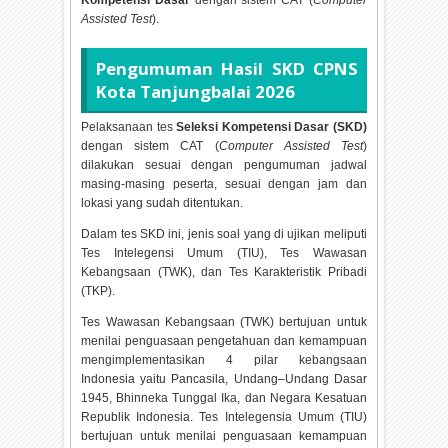
Kompetensi Dasar
dengan sistem CAT (
Computer
Assisted Test
).
Pengumuman Hasil SKD CPNS
Kota Tanjungbalai
2026
Pelaksanaan tes
Seleksi Kompetensi Dasar (SKD)
dengan sistem CAT (
Computer Assisted Test
)
dilakukan sesuai dengan pengumuman jadwal
masing-masing peserta, sesuai dengan jam dan
lokasi yang sudah ditentukan.
Dalam tes SKD ini, jenis soal yang di ujikan meliputi
Tes Intelegensi Umum (TIU), Tes Wawasan
Kebangsaan (TWK), dan Tes Karakteristik Pribadi
(TKP).
Tes Wawasan Kebangsaan (TWK) bertujuan untuk
menilai penguasaan pengetahuan dan kemampuan
mengimplementasikan 4 pilar kebangsaan
Indonesia yaitu Pancasila, Undang–Undang Dasar
1945, Bhinneka Tunggal Ika, dan Negara Kesatuan
Republik Indonesia. Tes Intelegensia Umum (TIU)
bertujuan untuk menilai penguasaan kemampuan