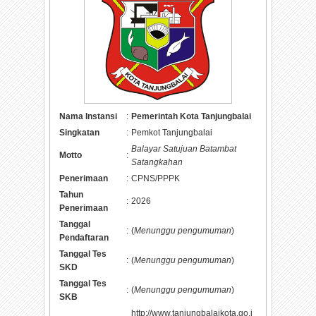
Nama Instansi
:
Pemerintah Kota Tanjungbalai
Singkatan
:
Pemkot Tanjungbalai
Balayar Satujuan Batambat
Motto
:
Satangkahan
Penerimaan
:
CPNS/PPPK
Tahun
:
2026
Penerimaan
Tanggal
:
(
Menunggu pengumuman
)
Pendaftaran
Tanggal Tes
:
(
Menunggu pengumuman
)
SKD
Tanggal Tes
:
(
Menunggu pengumuman
)
SKB
http://www.tanjungbalaikota.go.i