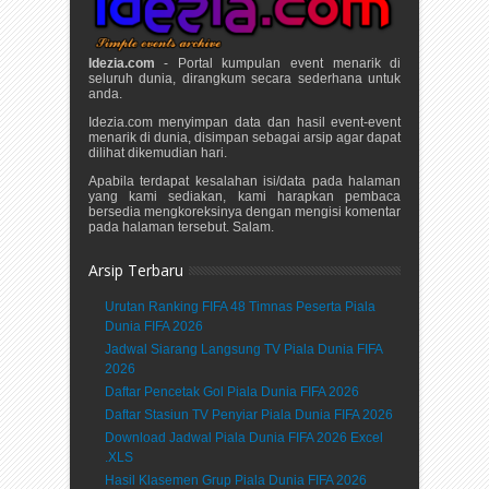
Idezia.com
- Portal kumpulan event menarik di
seluruh dunia, dirangkum secara sederhana untuk
anda.
Idezia.com menyimpan data dan hasil event-event
menarik di dunia, disimpan sebagai arsip agar dapat
dilihat dikemudian hari.
Apabila terdapat kesalahan isi/data pada halaman
yang kami sediakan, kami harapkan pembaca
bersedia mengkoreksinya dengan mengisi komentar
pada halaman tersebut. Salam.
Arsip Terbaru
Urutan Ranking FIFA 48 Timnas Peserta Piala
Dunia FIFA 2026
Jadwal Siarang Langsung TV Piala Dunia FIFA
2026
Daftar Pencetak Gol Piala Dunia FIFA 2026
Daftar Stasiun TV Penyiar Piala Dunia FIFA 2026
Download Jadwal Piala Dunia FIFA 2026 Excel
.XLS
Hasil Klasemen Grup Piala Dunia FIFA 2026