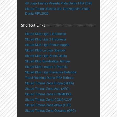
48 Logo Timnas Peserta Piala Dunia FIFA 2026
Skuad Timnas Bosnia dan Herzegovina Piala
Dunia FIFA 2026
Shortcut Links
Skuad Klub Liga 1 Indonesia
Skuad Klub Liga 2 Indonesia
Skuad Klub Liga Primer Inggris
Skuad Klub La Liga Spanyol
Skuad Klub Liga Serie A Italia
Skuad Klub Bundesliga Jerman
Skuad Klub League 1 Prancis
Skuad Klub Liga Eredivisie Belanda
Tabel Ranking Dunia FIFA Terbaru
Skuad Timnas Zona Eropa (UEFA)
Skuad Timnas Zona Asia (AFC)
Skuad Timnas Zona CONMEBOL
Skuad Timnas Zona CONCACAF
Skuad Timnas Zona Afrika (CAF)
Skuad Timnas Zona Oseania (OFC)