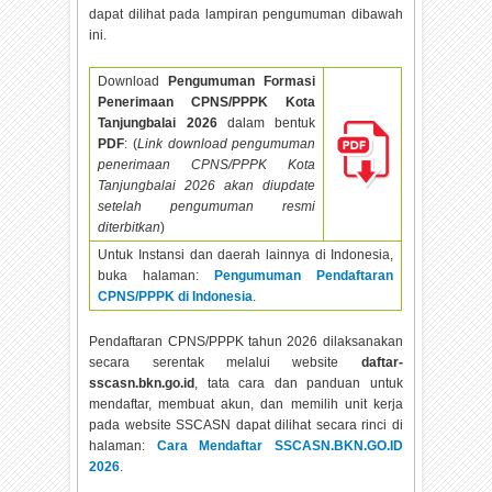
dapat dilihat pada lampiran pengumuman dibawah
ini.
Download
Pengumuman Formasi
Penerimaan CPNS/PPPK Kota
Tanjungbalai
2026
dalam bentuk
PDF
: (
Link download pengumuman
penerimaan CPNS/PPPK Kota
Tanjungbalai
2026 akan diupdate
setelah pengumuman resmi
diterbitkan
)
Untuk Instansi dan daerah lainnya di Indonesia,
buka halaman:
Pengumuman Pendaftaran
CPNS/PPPK di Indonesia
.
Pendaftaran CPNS/PPPK tahun
2026 dilaksanakan
secara serentak melalui website
daftar-
sscasn.bkn.go.id
, tata cara dan panduan untuk
mendaftar, membuat akun, dan memilih unit kerja
pada website SSCASN dapat dilihat secara rinci di
halaman:
Cara Mendaftar SSCASN.BKN.GO.ID
2026
.