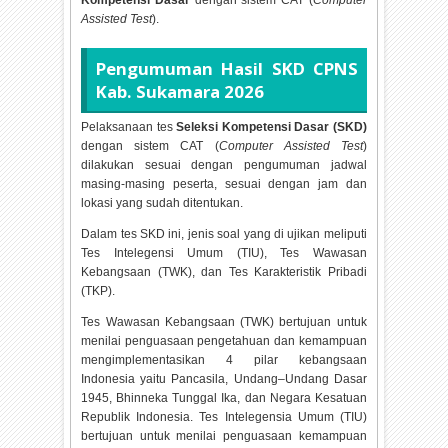
Kompetensi Dasar
dengan sistem CAT (
Computer
Assisted Test
).
Pengumuman Hasil SKD CPNS
Kab. Sukamara
2026
Pelaksanaan tes
Seleksi Kompetensi Dasar (SKD)
dengan sistem CAT (
Computer Assisted Test
)
dilakukan sesuai dengan pengumuman jadwal
masing-masing peserta, sesuai dengan jam dan
lokasi yang sudah ditentukan.
Dalam tes SKD ini, jenis soal yang di ujikan meliputi
Tes Intelegensi Umum (TIU), Tes Wawasan
Kebangsaan (TWK), dan Tes Karakteristik Pribadi
(TKP).
Tes Wawasan Kebangsaan (TWK) bertujuan untuk
menilai penguasaan pengetahuan dan kemampuan
mengimplementasikan 4 pilar kebangsaan
Indonesia yaitu Pancasila, Undang–Undang Dasar
1945, Bhinneka Tunggal Ika, dan Negara Kesatuan
Republik Indonesia. Tes Intelegensia Umum (TIU)
bertujuan untuk menilai penguasaan kemampuan