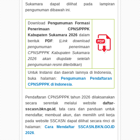
Sukamara dapat dilihat pada lampiran
pengumuman dibawah ini.
Download
Pengumuman Formasi
Penerimaan CPNS/PPPK
Kabupaten Sukamara
2026
dalam
bentuk
PDF
: (
Link download
pengumuman penerimaan
CPNS/PPPK Kabupaten Sukamara
2026 akan diupdate setelah
pengumuman resmi diterbitkan
)
Untuk Instansi dan daerah lainnya di Indonesia,
buka halaman:
Pengumuman Pendaftaran
CPNS/PPPK di Indonesia
.
Pendaftaran CPNS/PPPK tahun
2026 dilaksanakan
secara serentak melalui website
daftar-
sscasn.bkn.go.id
, tata cara dan panduan untuk
mendaftar, membuat akun, dan memilih unit kerja
pada website SSCASN dapat dilihat secara rinci di
halaman:
Cara Mendaftar SSCASN.BKN.GO.ID
2026
.