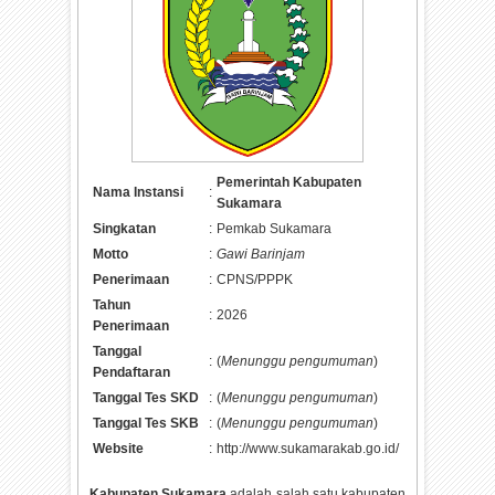
Pemerintah Kabupaten
Nama Instansi
:
Sukamara
Singkatan
:
Pemkab Sukamara
Motto
:
Gawi Barinjam
Penerimaan
:
CPNS/PPPK
Tahun
:
2026
Penerimaan
Tanggal
:
(
Menunggu pengumuman
)
Pendaftaran
Tanggal Tes SKD
:
(
Menunggu pengumuman
)
Tanggal Tes SKB
:
(
Menunggu pengumuman
)
Website
:
http://www.sukamarakab.go.id/
Kabupaten Sukamara
adalah salah satu kabupaten