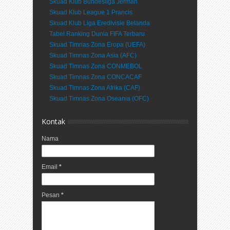
Skuad Klub Bundesliga Jerman
Skuad Klub League 1 Prancis
Skuad Klub Liga Eredivisie Belanda
Tabel Ranking Dunia FIFA Terbaru
Skuad Timnas Zona Eropa (UEFA)
Skuad Timnas Zona Asia (AFC)
Skuad Timnas Zona CONMEBOL
Skuad Timnas Zona CONCACAF
Skuad Timnas Zona Afrika (CAF)
Skuad Timnas Zona Oseania (OFC)
Kontak
Nama
Email
*
Pesan
*