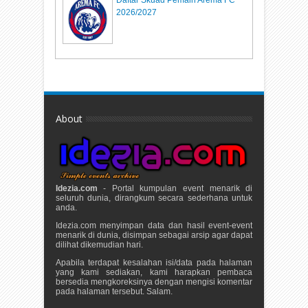
Daftar Skuad Pemain Arema FC
2026/2027
About
Idezia.com
- Portal kumpulan event menarik di
seluruh dunia, dirangkum secara sederhana untuk
anda.
Idezia.com menyimpan data dan hasil event-event
menarik di dunia, disimpan sebagai arsip agar dapat
dilihat dikemudian hari.
Apabila terdapat kesalahan isi/data pada halaman
yang kami sediakan, kami harapkan pembaca
bersedia mengkoreksinya dengan mengisi komentar
pada halaman tersebut. Salam.