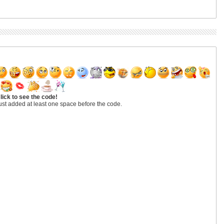
lick to see the code!
ust added at least one space before the code.