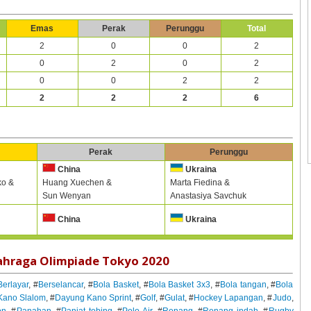
Emas
Perak
Perunggu
Total
2
0
0
2
0
2
0
2
0
0
2
2
2
2
2
6
Perak
Perunggu
China
Ukraina
ko &
Huang Xuechen &
Marta Fiedina &
Sun Wenyan
Anastasiya Savchuk
China
Ukraina
ahraga Olimpiade Tokyo 2020
Berlayar
, #
Berselancar
, #
Bola Basket
, #
Bola Basket 3x3
, #
Bola tangan
, #
Bola
Kano Slalom
, #
Dayung Kano Sprint
, #
Golf
, #
Gulat
, #
Hockey Lapangan
, #
Judo
,
on
, #
Panahan
, #
Panjat tebing
, #
Polo Air
, #
Renang
, #
Renang indah
, #
Rugby