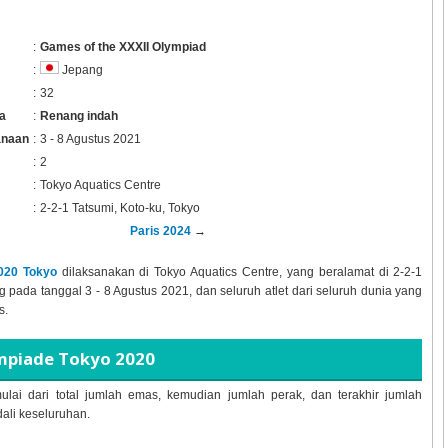
:
Games of the XXXII Olympiad
:
Jepang
:
32
a
:
Renang indah
anaan
:
3 - 8 Agustus 2021
:
2
:
Tokyo Aquatics Centre
:
2-2-1 Tatsumi, Koto-ku, Tokyo
Paris 2024
→
020 Tokyo
dilaksanakan di Tokyo Aquatics Centre, yang beralamat di 2-2-1
 pada tanggal 3 - 8 Agustus 2021, dan seluruh atlet dari seluruh dunia yang
s.
mpiade Tokyo 2020
ulai dari total jumlah emas, kemudian jumlah perak, dan terakhir jumlah
dali keseluruhan.