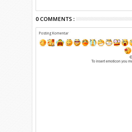
0 COMMENTS :
Posting Komentar
C
To insert emoticon you m