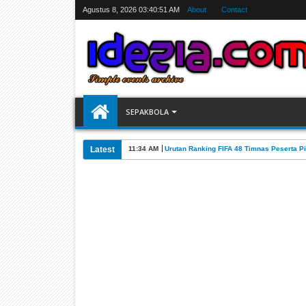
Agustus 8, 2026
03:40:52 AM
About
Contact
SEPAKBOLA
Latest
07:31 AM
Jadwal Siarang Langsung TV Piala Dunia 