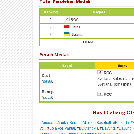
Total Perolehan Medali
Ranking
Negara
1
ROC
2
China
3
Ukraina
TOTAL
Peraih Medali
Event
Emas
ROC
Duet
Svetlana Kolesnichen
(
detail
)
Svetlana Romashina
Beregu
ROC
(
detail
)
Hasil Cabang Ol
#
Anggar
, #
Angkat Berat
, #
Atletik
, #
Baseball
, #
Berkuda
, #
Voli
, #
Bola Voli Pantai
, #
Bulutangkis
, #
Dayung
, #
Dayung 
#
Karate
, #
Loncat Indah
, #
Menembak
, #
Modern pentathl