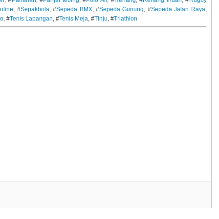
oline
, #
Sepakbola
, #
Sepeda BMX
, #
Sepeda Gunung
, #
Sepeda Jalan Raya
,
o
, #
Tenis Lapangan
, #
Tenis Meja
, #
Tinju
, #
Triathlon