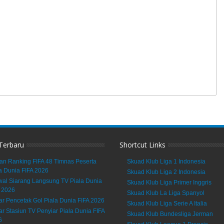
 Terbaru
Shortcut Links
an Ranking FIFA 48 Timnas Peserta
Skuad Klub Liga 1 Indonesia
a Dunia FIFA 2026
Skuad Klub Liga 2 Indonesia
al Siarang Langsung TV Piala Dunia
Skuad Klub Liga Primer Inggris
 2026
Skuad Klub La Liga Spanyol
ar Pencetak Gol Piala Dunia FIFA 2026
Skuad Klub Liga Serie A Italia
ar Stasiun TV Penyiar Piala Dunia FIFA
Skuad Klub Bundesliga Jerman
6