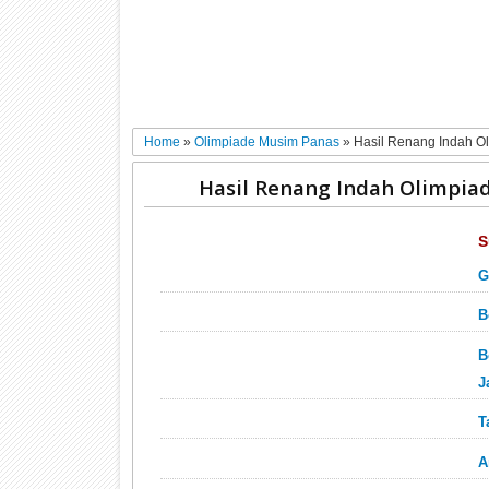
Home
»
Olimpiade Musim Panas
»
Hasil Renang Indah O
Hasil Renang Indah Olimpia
S
G
B
B
J
T
A