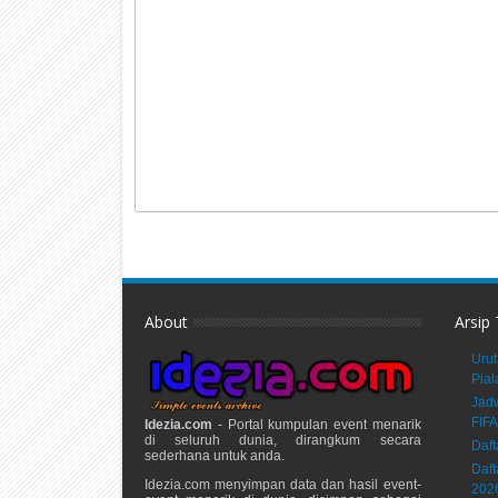
About
Arsip
Urut
Pial
Jadw
FIFA
Idezia.com
- Portal kumpulan event menarik
di seluruh dunia, dirangkum secara
Daft
sederhana untuk anda.
Daft
Idezia.com menyimpan data dan hasil event-
202