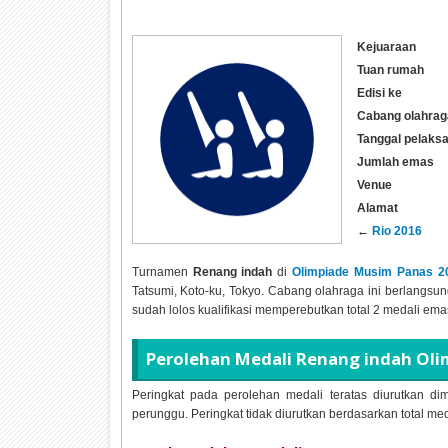
Kejuaraan
Tuan rumah
Edisi ke
Cabang olahrag
Tanggal pelaks
Jumlah emas
Venue
Alamat
←
Rio 2016
Turnamen
Renang indah
di
Olimpiade Musim Panas 2
Tatsumi, Koto-ku, Tokyo. Cabang olahraga ini berlangsung
sudah lolos kualifikasi memperebutkan total 2 medali ema
Perolehan Medali Renang indah Oli
Peringkat pada perolehan medali teratas diurutkan dim
perunggu. Peringkat tidak diurutkan berdasarkan total me