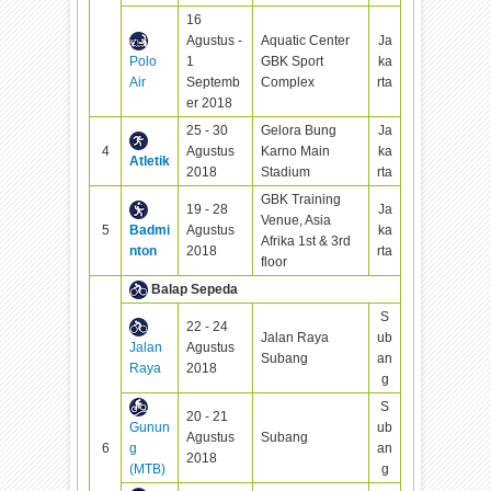
16
Agustus -
Aquatic Center
Ja
Polo
1
GBK Sport
ka
Air
Septemb
Complex
rta
er 2018
25 - 30
Gelora Bung
Ja
4
Agustus
Karno Main
ka
Atletik
2018
Stadium
rta
GBK Training
19 - 28
Ja
Venue, Asia
5
Badmi
Agustus
ka
Afrika 1st & 3rd
nton
2018
rta
floor
Balap Sepeda
S
22 - 24
Jalan Raya
ub
Jalan
Agustus
Subang
an
Raya
2018
g
S
20 - 21
Gunun
ub
Agustus
Subang
6
g
an
2018
(MTB)
g