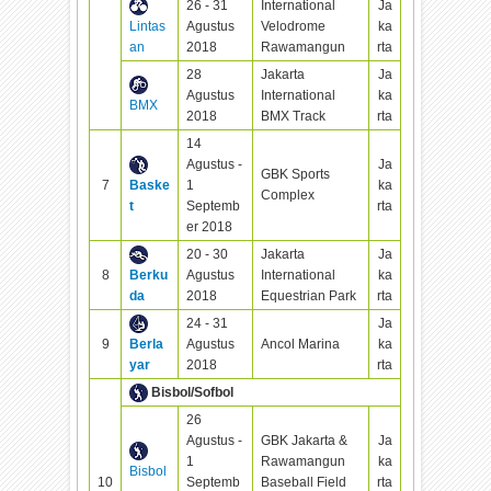
26 - 31
International
Ja
Lintas
Agustus
Velodrome
ka
an
2018
Rawamangun
rta
28
Jakarta
Ja
Agustus
International
ka
BMX
2018
BMX Track
rta
14
Agustus -
Ja
GBK Sports
7
Baske
1
ka
Complex
t
Septemb
rta
er 2018
20 - 30
Jakarta
Ja
8
Berku
Agustus
International
ka
da
2018
Equestrian Park
rta
24 - 31
Ja
9
Berla
Agustus
Ancol Marina
ka
yar
2018
rta
Bisbol/Sofbol
26
Agustus -
GBK Jakarta &
Ja
1
Rawamangun
ka
Bisbol
10
Septemb
Baseball Field
rta