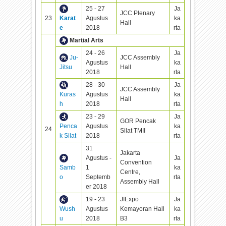
25 - 27
Ja
JCC Plenary
23
Karat
Agustus
ka
Hall
e
2018
rta
Martial Arts
24 - 26
Ja
Ju-
JCC Assembly
Agustus
ka
Jitsu
Hall
2018
rta
28 - 30
Ja
JCC Assembly
Kuras
Agustus
ka
Hall
h
2018
rta
23 - 29
Ja
GOR Pencak
Penca
Agustus
ka
24
Silat TMII
k Silat
2018
rta
31
Jakarta
Agustus -
Ja
Convention
Samb
1
ka
Centre,
o
Septemb
rta
Assembly Hall
er 2018
19 - 23
JIExpo
Ja
Wush
Agustus
Kemayoran Hall
ka
u
2018
B3
rta