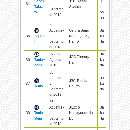
Sepak
JSC Ranau
e
34
1
Takra
Stadium
m
Septemb
w
ba
er 2018
ng
23
Agustus -
Gelora Bung
Ja
35
Squas
1
Karno (GBK)
ka
h
Septemb
Hall D
rta
er 2018
19 - 23
Ja
JCC Plenary
36
Taekw
Agustus
ka
Hall
ondo
2018
rta
19
Agustus -
Ja
JSC Tennis
37
1
ka
Tenis
Courts
Septemb
rta
er 2018
26
Agustus -
JIExpo
Ja
38
Tenis
1
Kemayoran Hall
ka
Meja
Septemb
B3
rta
er 2018