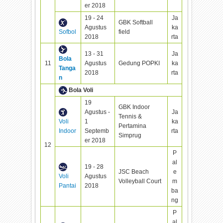
er 2018
19 - 24
Ja
GBK Softball
Agustus
ka
Sofbol
field
2018
rta
13 - 31
Ja
Bola
11
Agustus
Gedung POPKI
ka
Tanga
2018
rta
n
Bola Voli
19
GBK Indoor
Agustus -
Ja
Tennis &
Voli
1
ka
Pertamina
Indoor
Septemb
rta
Simprug
er 2018
12
P
al
19 - 28
JSC Beach
e
Voli
Agustus
Volleyball Court
m
Pantai
2018
ba
ng
P
al