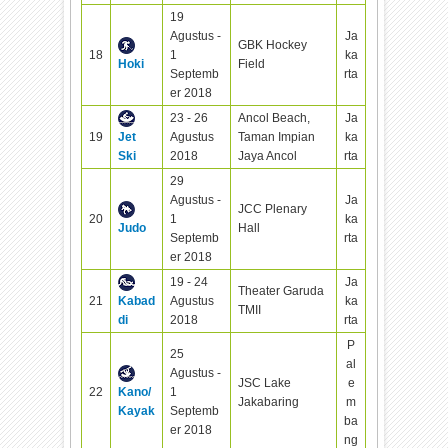
19
Agustus -
Ja
GBK Hockey
18
1
ka
Hoki
Field
Septemb
rta
er 2018
23 - 26
Ancol Beach,
Ja
19
Jet
Agustus
Taman Impian
ka
Ski
2018
Jaya Ancol
rta
29
Agustus -
Ja
JCC Plenary
20
1
ka
Judo
Hall
Septemb
rta
er 2018
19 - 24
Ja
Theater Garuda
21
Kabad
Agustus
ka
TMII
di
2018
rta
P
25
al
Agustus -
JSC Lake
e
22
Kano/
1
Jakabaring
m
Kayak
Septemb
ba
er 2018
ng