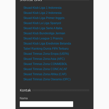
Skuad Klub Liga 1 Indonesia
Skuad Klub Liga 2 Indonesia
Skuad Klub Liga Primer Inggris
Skuad Klub La Liga Spanyol
Skuad Klub Liga Serie A Italia
Skuad Klub Bundesliga Jerman
Skuad Klub League 1 Prancis
Skuad Klub Liga Eredivisie Belanda
Tabel Ranking Dunia FIFA Terbaru
Skuad Timnas Zona Eropa (UEFA)
Skuad Timnas Zona Asia (AFC)
Skuad Timnas Zona CONMEBOL
Skuad Timnas Zona CONCACAF
Skuad Timnas Zona Afrika (CAF)
Skuad Timnas Zona Oseania (OFC)
Kontak
Nama