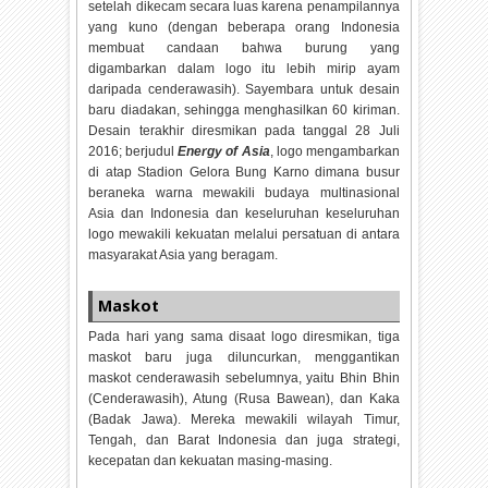
setelah dikecam secara luas karena penampilannya
yang kuno (dengan beberapa orang Indonesia
membuat candaan bahwa burung yang
digambarkan dalam logo itu lebih mirip ayam
daripada cenderawasih). Sayembara untuk desain
baru diadakan, sehingga menghasilkan 60 kiriman.
Desain terakhir diresmikan pada tanggal 28 Juli
2016; berjudul
Energy of Asia
, logo mengambarkan
di atap Stadion Gelora Bung Karno dimana busur
beraneka warna mewakili budaya multinasional
Asia dan Indonesia dan keseluruhan keseluruhan
logo mewakili kekuatan melalui persatuan di antara
masyarakat Asia yang beragam.
Maskot
Pada hari yang sama disaat logo diresmikan, tiga
maskot baru juga diluncurkan, menggantikan
maskot cenderawasih sebelumnya, yaitu Bhin Bhin
(Cenderawasih), Atung (Rusa Bawean), dan Kaka
(Badak Jawa). Mereka mewakili wilayah Timur,
Tengah, dan Barat Indonesia dan juga strategi,
kecepatan dan kekuatan masing-masing.