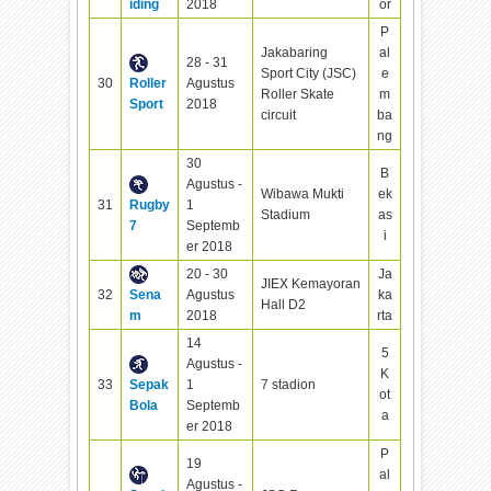
iding
2018
or
P
Jakabaring
al
28 - 31
Sport City (JSC)
e
30
Roller
Agustus
Roller Skate
m
Sport
2018
circuit
ba
ng
30
B
Agustus -
Wibawa Mukti
ek
31
Rugby
1
Stadium
as
7
Septemb
i
er 2018
20 - 30
Ja
JIEX Kemayoran
32
Sena
Agustus
ka
Hall D2
m
2018
rta
14
5
Agustus -
K
33
Sepak
1
7 stadion
ot
Bola
Septemb
a
er 2018
P
19
al
Agustus -