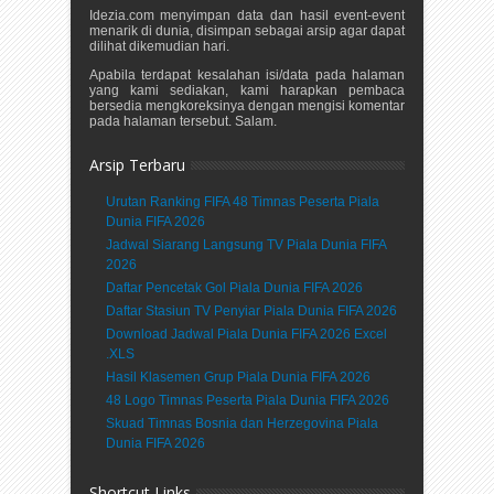
Idezia.com menyimpan data dan hasil event-event
menarik di dunia, disimpan sebagai arsip agar dapat
dilihat dikemudian hari.
Apabila terdapat kesalahan isi/data pada halaman
yang kami sediakan, kami harapkan pembaca
bersedia mengkoreksinya dengan mengisi komentar
pada halaman tersebut. Salam.
Arsip Terbaru
Urutan Ranking FIFA 48 Timnas Peserta Piala
Dunia FIFA 2026
Jadwal Siarang Langsung TV Piala Dunia FIFA
2026
Daftar Pencetak Gol Piala Dunia FIFA 2026
Daftar Stasiun TV Penyiar Piala Dunia FIFA 2026
Download Jadwal Piala Dunia FIFA 2026 Excel
.XLS
Hasil Klasemen Grup Piala Dunia FIFA 2026
48 Logo Timnas Peserta Piala Dunia FIFA 2026
Skuad Timnas Bosnia dan Herzegovina Piala
Dunia FIFA 2026
Shortcut Links