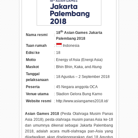
th
18
Asian Games Jakarta
Nama resmi
:
Palembang 2018
Tuan rumah
:
Indonesia
Edisi ke
:
18
Motto
:
Energy of Asia (Energi Asia)
Maskot
:
Bhin Bhin, Kaka, and Atung
Tanggal
:
18 Agustus – 2 September 2018
pelaksanaan
Peserta
:
45 Negara anggota OCA
Venue utama
:
Stadion Gelora Bung Karno
Website resmi
:
http://www.asiangames2018.id/
Asian Games 2018
(Pesta Olahraga Musim Panas
Asia 2018), pesta olahraga musim panas Asia ke-18
dan umumnya dikenal sebagai Jakarta Palembang
2018, adalah acara multi-olahraga pan-Asia yang
dijadwalkan akan diselenggarakan dari 18 Agustus