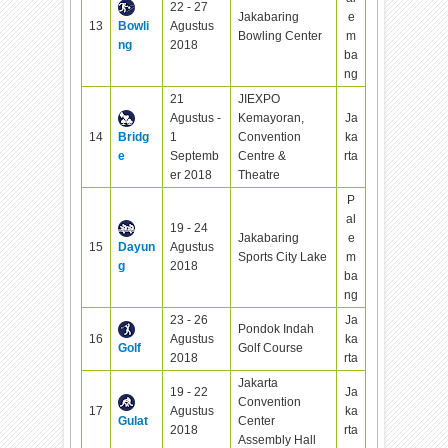
22 - 27
Jakabaring
e
13
Bowli
Agustus
Bowling Center
m
ng
2018
ba
ng
21
JIEXPO
Agustus -
Kemayoran,
Ja
14
Bridg
1
Convention
ka
e
Septemb
Centre &
rta
er 2018
Theatre
P
al
19 - 24
Jakabaring
e
15
Dayun
Agustus
Sports City Lake
m
g
2018
ba
ng
23 - 26
Ja
Pondok Indah
16
Agustus
ka
Golf
Golf Course
2018
rta
Jakarta
19 - 22
Ja
Convention
17
Agustus
ka
Gulat
Center
2018
rta
Assembly Hall