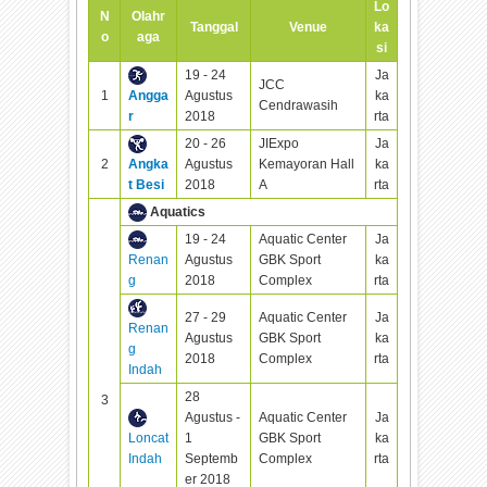
Lo
N
Olahr
Tanggal
Venue
ka
o
aga
si
19 - 24
Ja
JCC
1
Angga
Agustus
ka
Cendrawasih
r
2018
rta
20 - 26
JIExpo
Ja
2
Angka
Agustus
Kemayoran Hall
ka
t Besi
2018
A
rta
Aquatics
19 - 24
Aquatic Center
Ja
Renan
Agustus
GBK Sport
ka
g
2018
Complex
rta
27 - 29
Aquatic Center
Ja
Renan
Agustus
GBK Sport
ka
g
2018
Complex
rta
Indah
28
3
Agustus -
Aquatic Center
Ja
Loncat
1
GBK Sport
ka
Indah
Septemb
Complex
rta
er 2018