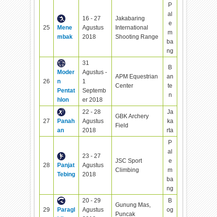
P
al
16 - 27
Jakabaring
e
25
Mene
Agustus
International
m
mbak
2018
Shooting Range
ba
ng
31
B
Moder
Agustus -
APM Equestrian
an
26
n
1
Center
te
Pentat
Septemb
n
hlon
er 2018
22 - 28
Ja
GBK Archery
27
Panah
Agustus
ka
Field
an
2018
rta
P
al
23 - 27
JSC Sport
e
28
Panjat
Agustus
Climbing
m
Tebing
2018
ba
ng
20 - 29
B
Gunung Mas,
29
Paragl
Agustus
og
Puncak