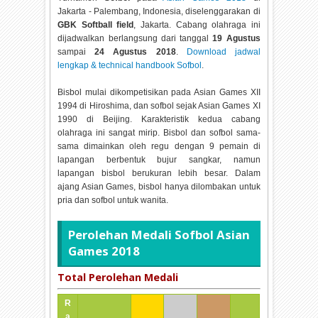
Jakarta - Palembang, Indonesia, diselenggarakan di
GBK Softball field
, Jakarta. Cabang olahraga ini
dijadwalkan berlangsung dari tanggal
19 Agustus
sampai
24 Agustus 2018
.
Download jadwal
lengkap & technical handbook Sofbol
.
Bisbol mulai dikompetisikan pada Asian Games XII
1994 di Hiroshima, dan sofbol sejak Asian Games XI
1990 di Beijing. Karakteristik kedua cabang
olahraga ini sangat mirip. Bisbol dan sofbol sama-
sama dimainkan oleh regu dengan 9 pemain di
lapangan berbentuk bujur sangkar, namun
lapangan bisbol berukuran lebih besar. Dalam
ajang Asian Games, bisbol hanya dilombakan untuk
pria dan sofbol untuk wanita.
Perolehan Medali Sofbol Asian
Games 2018
Total Perolehan Medali
R
a