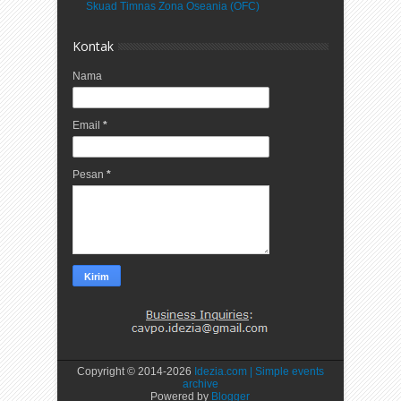
Skuad Timnas Zona Oseania (OFC)
Kontak
Nama
Email
*
Pesan
*
Copyright © 2014-
2026
Idezia.com | Simple events
archive
Powered by
Blogger