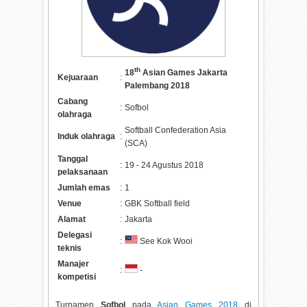
th
18
Asian Games Jakarta
Kejuaraan
:
Palembang 2018
Cabang
:
Sofbol
olahraga
Softball Confederation Asia
Induk olahraga
:
(SCA)
Tanggal
:
19 - 24 Agustus 2018
pelaksanaan
Jumlah emas
:
1
Venue
:
GBK Softball field
Alamat
:
Jakarta
Delegasi
:
See Kok Wooi
teknis
Manajer
:
-
kompetisi
Turnamen
Sofbol
pada
Asian Games 2018
di