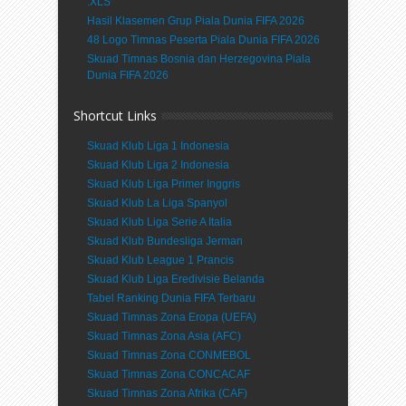
.XLS
Hasil Klasemen Grup Piala Dunia FIFA 2026
48 Logo Timnas Peserta Piala Dunia FIFA 2026
Skuad Timnas Bosnia dan Herzegovina Piala
Dunia FIFA 2026
Shortcut Links
Skuad Klub Liga 1 Indonesia
Skuad Klub Liga 2 Indonesia
Skuad Klub Liga Primer Inggris
Skuad Klub La Liga Spanyol
Skuad Klub Liga Serie A Italia
Skuad Klub Bundesliga Jerman
Skuad Klub League 1 Prancis
Skuad Klub Liga Eredivisie Belanda
Tabel Ranking Dunia FIFA Terbaru
Skuad Timnas Zona Eropa (UEFA)
Skuad Timnas Zona Asia (AFC)
Skuad Timnas Zona CONMEBOL
Skuad Timnas Zona CONCACAF
Skuad Timnas Zona Afrika (CAF)