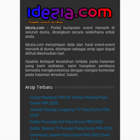
Idezia.com
- Portal kumpulan event menarik di
seluruh dunia, dirangkum secara sederhana untuk
anda.
Idezia.com menyimpan data dan hasil event-event
menarik di dunia, disimpan sebagai arsip agar dapat
dilihat dikemudian hari.
Apabila terdapat kesalahan isi/data pada halaman
yang kami sediakan, kami harapkan pembaca
bersedia mengkoreksinya dengan mengisi komentar
pada halaman tersebut. Salam.
Arsip Terbaru
Urutan Ranking FIFA 48 Timnas Peserta Piala
Dunia FIFA 2026
Jadwal Siarang Langsung TV Piala Dunia FIFA
2026
Daftar Pencetak Gol Piala Dunia FIFA 2026
Daftar Stasiun TV Penyiar Piala Dunia FIFA 2026
Download Jadwal Piala Dunia FIFA 2026 Excel