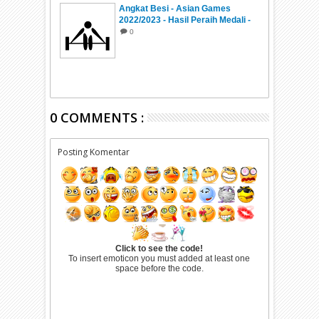
Angkat Besi - Asian Games
2022/2023 - Hasil Peraih Medali -
Jadwal
0
0 COMMENTS :
Posting Komentar
Click to see the code!
To insert emoticon you must added at least one
space before the code.