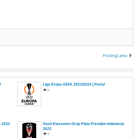
Posting Lama
l
Liga Eropa UEFA 2023/2024 | Portal
0
a 2022
Hasil Klasemen Grup Piala Presiden Indonesia
2022
0