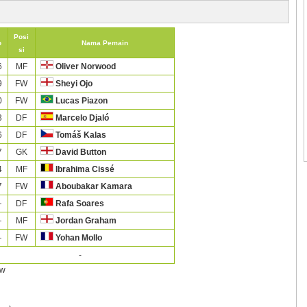
Posi
o
Nama Pemain
si
6
MF
Oliver Norwood
9
FW
Sheyi Ojo
0
FW
Lucas Piazon
3
DF
Marcelo Djaló
6
DF
Tomáš Kalas
7
GK
David Button
4
MF
Ibrahima Cissé
7
FW
Aboubakar Kamara
—
DF
Rafa Soares
—
MF
Jordan Graham
—
FW
Yohan Mollo
-
ow