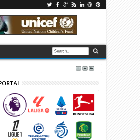
PORTAL