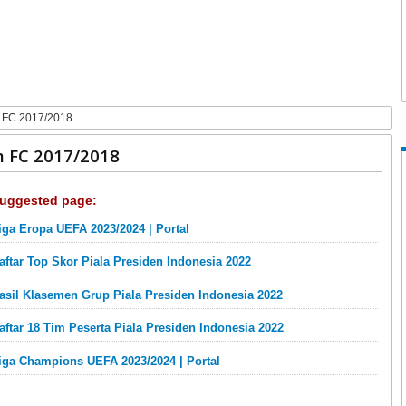
 FC 2017/2018
 FC 2017/2018
uggested page:
iga Eropa UEFA 2023/2024 | Portal
aftar Top Skor Piala Presiden Indonesia 2022
asil Klasemen Grup Piala Presiden Indonesia 2022
aftar 18 Tim Peserta Piala Presiden Indonesia 2022
iga Champions UEFA 2023/2024 | Portal