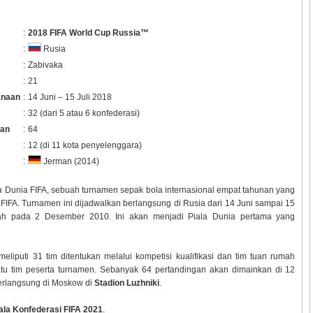
:
2018 FIFA World Cup Russia™
:
Rusia
:
Zabivaka
:
21
anaan
:
14 Juni – 15 Juli 2018
:
32 (dari 5 atau 6 konfederasi)
gan
:
64
:
12 (di 11 kota penyelenggara)
:
Jerman (2014)
a Dunia FIFA, sebuah turnamen sepak bola internasional empat tahunan yang
a FIFA. Turnamen ini dijadwalkan berlangsung di Rusia dari 14 Juni sampai 15
umah pada 2 Desember 2010. Ini akan menjadi Piala Dunia pertama yang
eliputi 31 tim ditentukan melalui kompetisi kualifikasi dan tim tuan rumah
atu tim peserta turnamen. Sebanyak 64 pertandingan akan dimainkan di 12
 berlangsung di Moskow di
Stadion Luzhniki
.
ala Konfederasi FIFA 2021
.