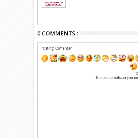
0 COMMENTS :
Posting Komentar
C
To insert emoticon you m