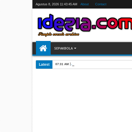
Agustus 8, 2026
11:43:46 AM
About
Contact
SEPAKBOLA
Latest
07:31 AM
Jadwal Siarang Langsung TV Piala Dunia 