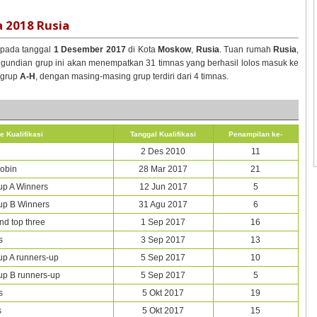
a 2018 Rusia
 pada tanggal
1 Desember 2017
di Kota
Moskow
,
Rusia
. Tuan rumah
Rusia
,
engundian grup ini akan menempatkan 31 timnas yang berhasil lolos masuk ke
i grup
A-H
, dengan masing-masing grup terdiri dari 4 timnas.
e Kualifikasi
Tanggal Kualifikasi
Penampilan ke-
2 Des 2010
11
obin
28 Mar 2017
21
up A Winners
12 Jun 2017
5
up B Winners
31 Agu 2017
6
d top three
1 Sep 2017
16
s
3 Sep 2017
13
p A runners-up
5 Sep 2017
10
p B runners-up
5 Sep 2017
5
s
5 Okt 2017
19
s
5 Okt 2017
15