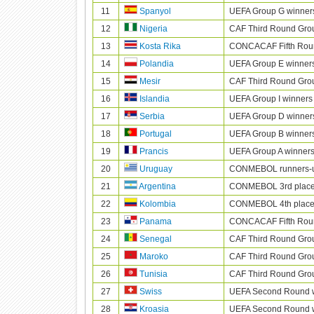
11
UEFA Group G winner
Spanyol
12
CAF Third Round Gro
Nigeria
13
CONCACAF Fifth Roun
Kosta Rika
14
UEFA Group E winner
Polandia
15
CAF Third Round Gro
Mesir
16
UEFA Group I winners
Islandia
17
UEFA Group D winner
Serbia
18
UEFA Group B winner
Portugal
19
UEFA Group A winner
Prancis
20
CONMEBOL runners-
Uruguay
21
CONMEBOL 3rd plac
Argentina
22
CONMEBOL 4th plac
Kolombia
23
CONCACAF Fifth Roun
Panama
24
CAF Third Round Gro
Senegal
25
CAF Third Round Gro
Maroko
26
CAF Third Round Grou
Tunisia
27
UEFA Second Round 
Swiss
28
UEFA Second Round 
Kroasia