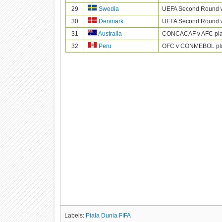
29
UEFA Second Round 
Swedia
30
UEFA Second Round 
Denmark
31
CONCACAF v AFC play
Australia
32
OFC v CONMEBOL play
Peru
Labels:
Piala Dunia FIFA