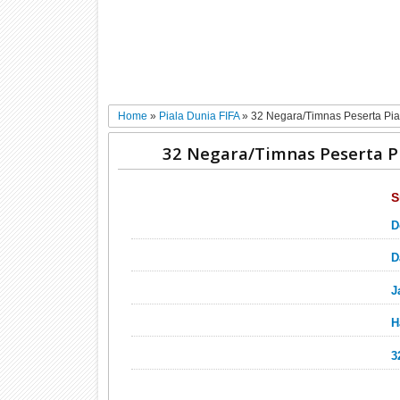
Home
»
Piala Dunia FIFA
»
32 Negara/Timnas Peserta Pia
32 Negara/Timnas Peserta Pi
S
D
D
J
H
3