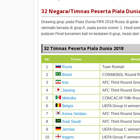
32 Negara/Timnas Peserta Piala Duni
Drawing grup pada Piala Dunia FIFA 2018 Rusia di gelar
otomatis berada di grup A, pada posisi nomor 1. Hasil p
putaran Final turnamen kali ini kedalam 8 grup, mulai dar
32 Timnas Peserta Piala Dunia 2018
No
Timnas
Metod
1
Tuan Rumah
Rusia
2
CONMEBOL Round R
Brasil
3
AFC Third Round Gro
Iran
4
AFC Third Round Gro
Jepang
5
CONCACAF Fifth Roun
Meksiko
6
UEFA Group H winner
Belgia
7
AFC Third Round Grou
Korea Selatan
8
AFC Third Round Grou
Arab Saudi
9
UEFA Group C winner
Jerman
10
UEFA Group F winner
Inggris