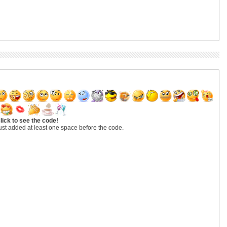
lick to see the code!
ust added at least one space before the code.