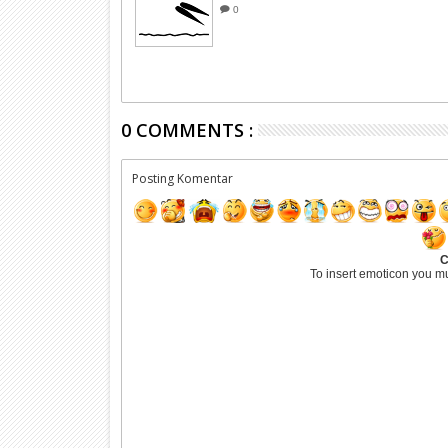
0
0 COMMENTS :
Posting Komentar
C
To insert emoticon you m