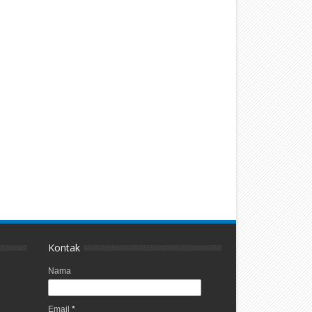
Kontak
Nama
Email
*