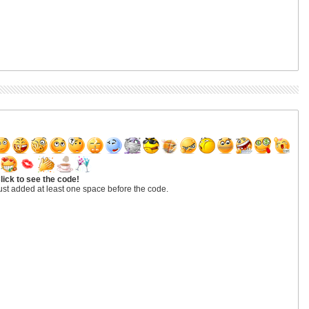
lick to see the code!
ust added at least one space before the code.