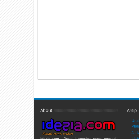
About
Arsip
Urut
Pial
Jadw
FIFA
Idezia.com
- Portal kumpulan event menarik