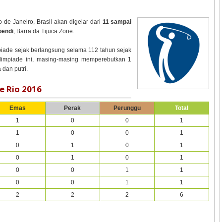
o de Janeiro, Brasil akan digelar dari
11 sampai
pendi
, Barra da Tijuca Zone.
piade sejak berlangsung selama 112 tahun sejak
limpiade ini, masing-masing memperebutkan 1
dan putri.
e Rio 2016
Emas
Perak
Perunggu
Total
1
0
0
1
1
0
0
1
0
1
0
1
0
1
0
1
0
0
1
1
0
0
1
1
2
2
2
6