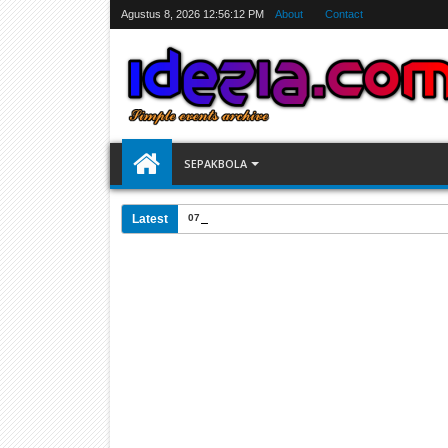
Agustus 8, 2026
12:56:12 PM
About
Contact
SEPAKBOLA
Latest
07:31 AM
Jadwal Siarang Langsung TV Piala Dunia 