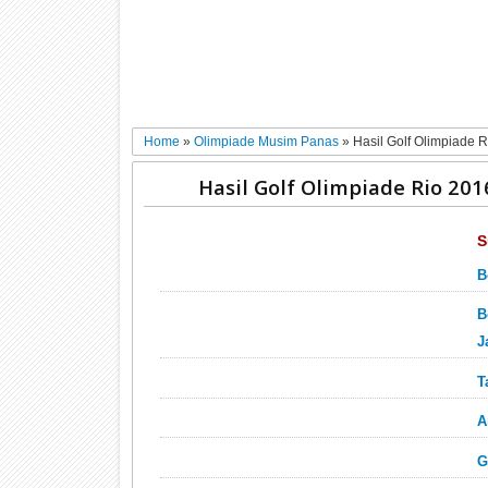
Home
»
Olimpiade Musim Panas
»
Hasil Golf Olimpiade 
Hasil Golf Olimpiade Rio 201
S
B
B
J
T
A
G