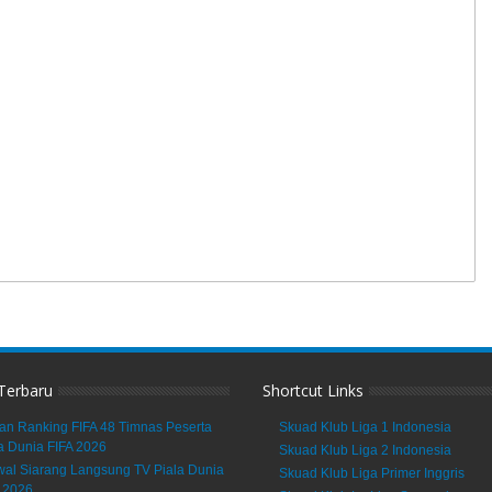
 Terbaru
Shortcut Links
an Ranking FIFA 48 Timnas Peserta
Skuad Klub Liga 1 Indonesia
a Dunia FIFA 2026
Skuad Klub Liga 2 Indonesia
al Siarang Langsung TV Piala Dunia
Skuad Klub Liga Primer Inggris
 2026