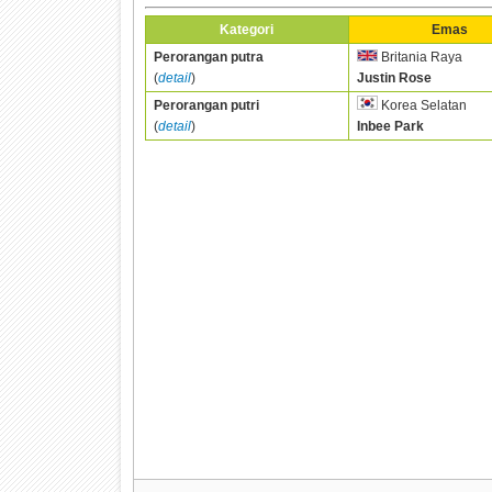
Kategori
Emas
Perorangan putra
Britania Raya
(
detail
)
Justin Rose
Perorangan putri
Korea Selatan
(
detail
)
Inbee Park