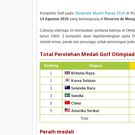
Kompetisi Golf pada
Olimpiade Musim Panas 2016
di Ri
14 Agustus 2016
yang berlangsung di
Reserva de Mara
Cabang olahraga ini merupakan pertama kalinya di Olim
tahun 1904. 2 kompetisi akan dipertandingkan pada O
medali emas, perak dan perunggu untuk perorangan putra 
Total Perolehan Medali Golf Olimpiad
Ranking
Negara
1
Britania Raya
1
Korea Selatan
3
Selandia Baru
3
Swedia
5
China
5
Amerika Serikat
Total
Peraih medali