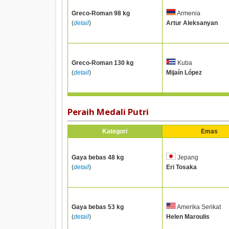
Greco-Roman 98 kg
Armenia
(
detail
)
Artur Aleksanyan
Greco-Roman 130 kg
Kuba
(
detail
)
Mijaín López
Peraih Medali Putri
Kategori
Emas
Gaya bebas 48 kg
Jepang
(
detail
)
Eri Tosaka
Gaya bebas 53 kg
Amerika Serikat
(
detail
)
Helen Maroulis