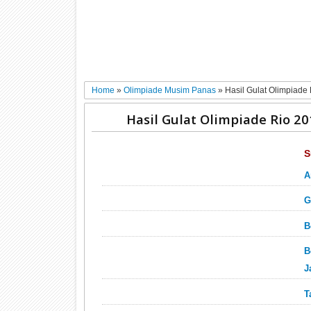
Home
»
Olimpiade Musim Panas
»
Hasil Gulat Olimpiade
Hasil Gulat Olimpiade Rio 20
S
A
G
B
B
J
T