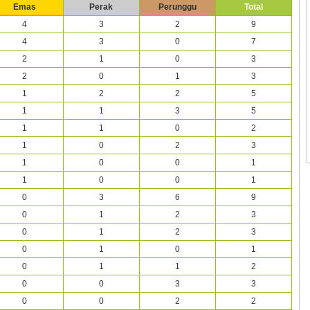
Emas
Perak
Perunggu
Total
4
3
2
9
4
3
0
7
2
1
0
3
2
0
1
3
1
2
2
5
1
1
3
5
1
1
0
2
1
0
2
3
1
0
0
1
1
0
0
1
0
3
6
9
0
1
2
3
0
1
2
3
0
1
0
1
0
1
1
2
0
0
3
3
0
0
2
2