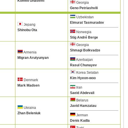
Komeil Ghasemi
Georgia
Geno Petriashvili
Uzbekistan
Elmurat Tasmuradov
Jepang
Shinobu Ota
Norwegia
Stig André Berge
Georgia
Shmagi Bolkvadze
Armenia
Migran Arutyunyan
Azerbaijan
Rasul Chunayev
Korea Selatan
Kim Hyeon-woo
Denmark
Mark Madsen
Iran
Saeid Abdevali
Belarus
Javid Hamzatau
Ukraina
Zhan Beleniuk
Jerman
Denis Kudla