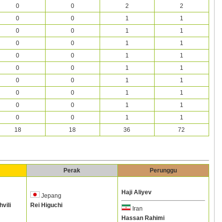
0
0
2
2
0
0
1
1
0
0
1
1
0
0
1
1
0
0
1
1
0
0
1
1
0
0
1
1
0
0
1
1
0
0
1
1
0
0
1
1
18
18
36
72
Perak
Perunggu
Haji Aliyev
Jepang
vili
Rei Higuchi
Iran
Hassan Rahimi