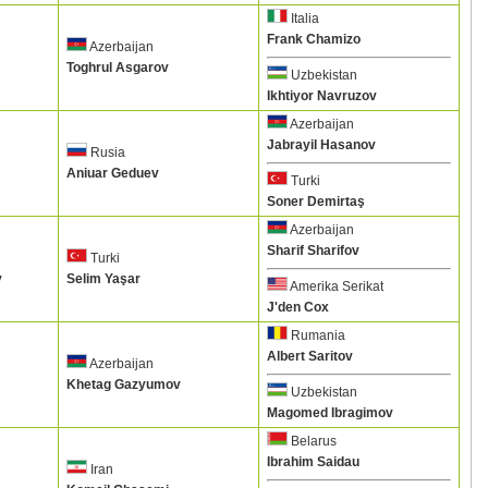
Italia
Frank Chamizo
Azerbaijan
Toghrul Asgarov
Uzbekistan
Ikhtiyor Navruzov
Azerbaijan
Jabrayil Hasanov
Rusia
Aniuar Geduev
Turki
Soner Demirtaş
Azerbaijan
Sharif Sharifov
Turki
v
Selim Yaşar
Amerika Serikat
J'den Cox
Rumania
Albert Saritov
Azerbaijan
Khetag Gazyumov
Uzbekistan
Magomed Ibragimov
Belarus
Ibrahim Saidau
Iran