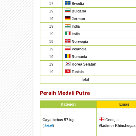
17
Swedia
19
Bulgaria
19
Jerman
19
India
19
Italia
19
Norwegia
19
Polandia
19
Rumania
19
Korea Selatan
19
Tunisia
Total
Peraih Medali Putra
Kategori
Emas
Gaya bebas 57 kg
Georgia
(
detail
)
Vladimer Khinchegash