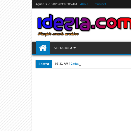
Agustus 7, 2026
03:18:05 AM
About
Contact
SEPAKBOLA
Latest
07:31 AM
Jadwal Siarang Langsung TV Piala Dunia 