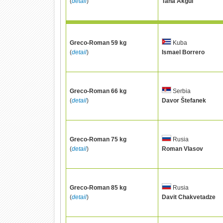
(
detail
)
Taha Akgül
Greco-Roman 59 kg
Kuba
(
detail
)
Ismael Borrero
Greco-Roman 66 kg
Serbia
(
detail
)
Davor Štefanek
Greco-Roman 75 kg
Rusia
(
detail
)
Roman Vlasov
Greco-Roman 85 kg
Rusia
(
detail
)
Davit Chakvetadze