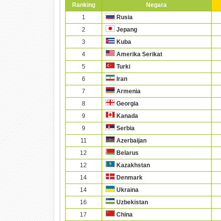
Ranking
Negara
1
Rusia
2
Jepang
3
Kuba
4
Amerika Serikat
5
Turki
6
Iran
7
Armenia
8
Georgia
9
Kanada
9
Serbia
11
Azerbaijan
12
Belarus
12
Kazakhstan
14
Denmark
14
Ukraina
16
Uzbekistan
17
China