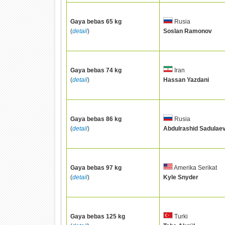
Gaya bebas 65 kg
Rusia
(
detail
)
Soslan Ramonov
Gaya bebas 74 kg
Iran
(
detail
)
Hassan Yazdani
Gaya bebas 86 kg
Rusia
(
detail
)
Abdulrashid Sadulae
Gaya bebas 97 kg
Amerika Serikat
(
detail
)
Kyle Snyder
Gaya bebas 125 kg
Turki