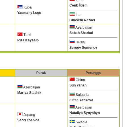
Turki
Cenk İldem
Kuba
Yasmany Lugo
Iran
Ghasem Rezaei
Azerbaijan
Sabah Shariati
Turki
Rıza Kayaalp
Rusia
Sergey Semenov
Perak
Perunggu
China
Sun Yanan
Azerbaijan
Mariya Stadnik
Bulgaria
Elitsa Yankova
Azerbaijan
Nataliya Synyshyn
Jepang
Saori Yoshida
Swedia