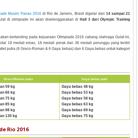
iade Musim Panas 2016
di Rio de Janeiro, Brasil digelar dari
14 sampai 21
ulat di olimpiade ini akan diselenggarakan di
Hall 3 dari Olympic Training
akan bertanding pada kejuaraan Olimpiade 2016 cabang olahraga Gulat ini,
tal 18 medali emas, 18 medali perak dan 36 medali perunggu yang terdiri
 atlet putra (6 Greco-Roman & 6 Gaya bebas) dan 6 Gaya bebas untuk kategori
Greco-Roman putra
Gaya bebas putri
an 59 kg
Gaya bebas 48 kg
an 66 kg
Gaya bebas 53 kg
an 75 kg
Gaya bebas 58 kg
an 85 kg
Gaya bebas 63 kg
an 98 kg
Gaya bebas 69 kg
an 130 kg
Gaya bebas 75 kg
de Rio 2016