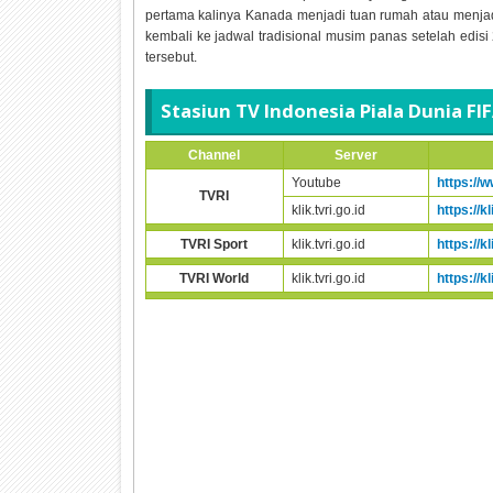
pertama kalinya Kanada menjadi tuan rumah atau menjad
kembali ke jadwal tradisional musim panas setelah edi
tersebut.
Stasiun TV Indonesia Piala Dunia FI
Channel
Server
Youtube
https:/
TVRI
klik.tvri.go.id
https://k
TVRI Sport
klik.tvri.go.id
https://k
TVRI World
klik.tvri.go.id
https://k