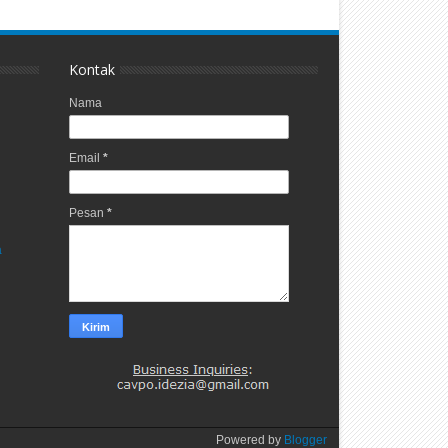
Kontak
Nama
Email
*
Pesan
*
a
Powered by
Blogger