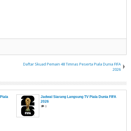
Daftar Skuad Pemain 48 Timnas Peserta Piala Dunia FIFA
2026
Piala
Jadwal Siarang Langsung TV Piala Dunia FIFA
2026
0