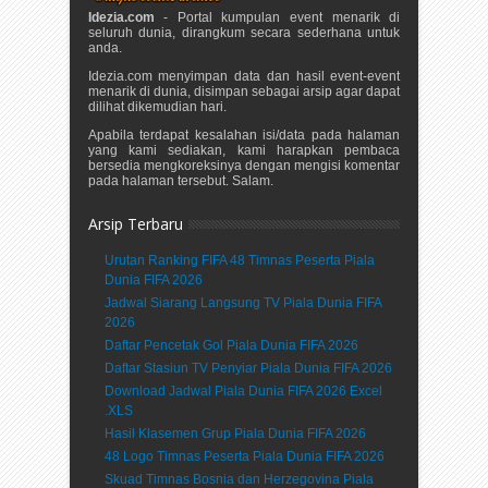
Idezia.com
- Portal kumpulan event menarik di
seluruh dunia, dirangkum secara sederhana untuk
anda.
Idezia.com menyimpan data dan hasil event-event
menarik di dunia, disimpan sebagai arsip agar dapat
dilihat dikemudian hari.
Apabila terdapat kesalahan isi/data pada halaman
yang kami sediakan, kami harapkan pembaca
bersedia mengkoreksinya dengan mengisi komentar
pada halaman tersebut. Salam.
Arsip Terbaru
Urutan Ranking FIFA 48 Timnas Peserta Piala
Dunia FIFA 2026
Jadwal Siarang Langsung TV Piala Dunia FIFA
2026
Daftar Pencetak Gol Piala Dunia FIFA 2026
Daftar Stasiun TV Penyiar Piala Dunia FIFA 2026
Download Jadwal Piala Dunia FIFA 2026 Excel
.XLS
Hasil Klasemen Grup Piala Dunia FIFA 2026
48 Logo Timnas Peserta Piala Dunia FIFA 2026
Skuad Timnas Bosnia dan Herzegovina Piala