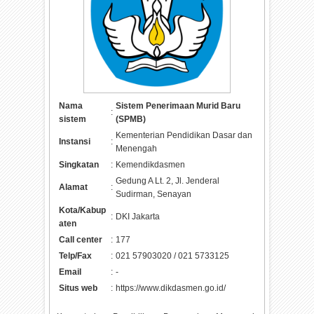
Nama
Sistem Penerimaan Murid Baru
:
sistem
(SPMB)
Kementerian Pendidikan Dasar dan
Instansi
:
Menengah
Singkatan
:
Kemendikdasmen
Gedung A Lt. 2, Jl. Jenderal
Alamat
:
Sudirman, Senayan
Kota/Kabup
:
DKI Jakarta
aten
Call center
:
177
Telp/Fax
:
021 57903020 / 021 5733125
Email
:
-
Situs web
:
https://www.dikdasmen.go.id/