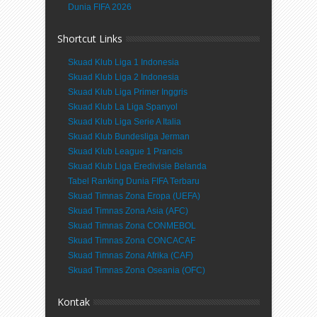
Dunia FIFA 2026
Shortcut Links
Skuad Klub Liga 1 Indonesia
Skuad Klub Liga 2 Indonesia
Skuad Klub Liga Primer Inggris
Skuad Klub La Liga Spanyol
Skuad Klub Liga Serie A Italia
Skuad Klub Bundesliga Jerman
Skuad Klub League 1 Prancis
Skuad Klub Liga Eredivisie Belanda
Tabel Ranking Dunia FIFA Terbaru
Skuad Timnas Zona Eropa (UEFA)
Skuad Timnas Zona Asia (AFC)
Skuad Timnas Zona CONMEBOL
Skuad Timnas Zona CONCACAF
Skuad Timnas Zona Afrika (CAF)
Skuad Timnas Zona Oseania (OFC)
Kontak