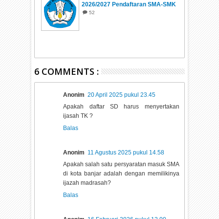
2026/2027 Pendaftaran SMA-SMK
Negeri
52
6 COMMENTS :
Anonim
20 April 2025 pukul 23.45
Apakah daftar SD harus menyertakan
ijasah TK ?
Balas
Anonim
11 Agustus 2025 pukul 14.58
Apakah salah satu persyaratan masuk SMA
di kota banjar adalah dengan memilikinya
ijazah madrasah?
Balas