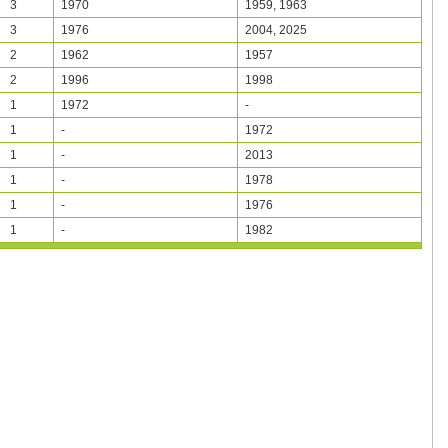
3
1970
1959, 1963
3
1976
2004, 2025
2
1962
1957
2
1996
1998
1
1972
-
1
-
1972
1
-
2013
1
-
1978
1
-
1976
1
-
1982