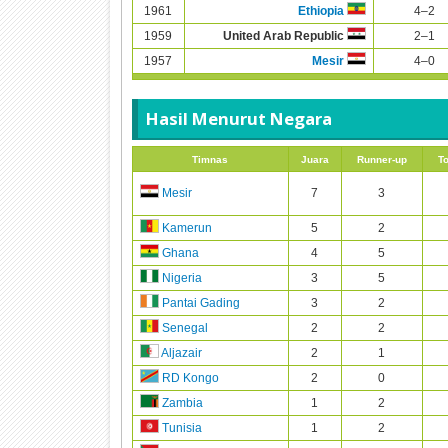
1961
4–2
Ethiopia
1959
2–1
United Arab Republic
1957
4–0
Mesir
Hasil Menurut Negara
Timnas
Juara
Runner-up
To
7
3
Mesir
5
2
Kamerun
4
5
Ghana
3
5
Nigeria
3
2
Pantai Gading
2
2
Senegal
2
1
Aljazair
2
0
RD Kongo
1
2
Zambia
1
2
Tunisia