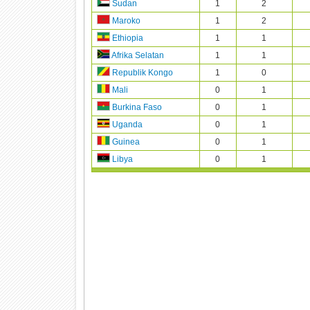
1
2
Sudan
1
2
Maroko
1
1
Ethiopia
1
1
Afrika Selatan
1
0
Republik Kongo
0
1
Mali
0
1
Burkina Faso
0
1
Uganda
0
1
Guinea
0
1
Libya