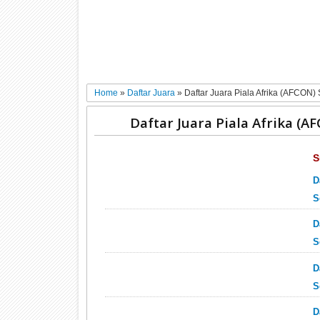
Home
»
Daftar Juara
»
Daftar Juara Piala Afrika (AFCON)
Daftar Juara Piala Afrika (
S
D
S
D
S
D
S
D