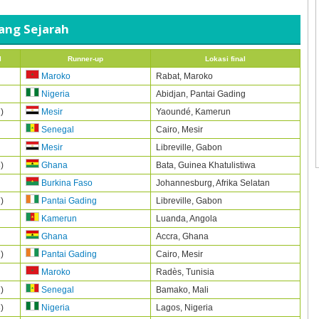
jang Sejarah
l
Runner-up
Lokasi final
Rabat,
Maroko
Maroko
Abidjan,
Pantai Gading
Nigeria
2)
Yaoundé, Kamerun
Mesir
Cairo,
Mesir
Senegal
Libreville,
Gabon
Mesir
8)
Bata,
Guinea Khatulistiwa
Ghana
Johannesburg,
Afrika Selatan
Burkina Faso
7)
Libreville,
Gabon
Pantai Gading
Luanda,
Angola
Kamerun
Accra,
Ghana
Ghana
2)
Cairo,
Mesir
Pantai Gading
Radès,
Tunisia
Maroko
2)
Bamako,
Mali
Senegal
3)
Lagos,
Nigeria
Nigeria