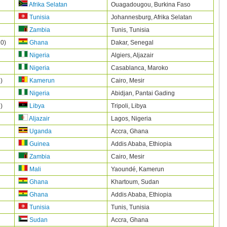
Ouagadougou,
Burkina Faso
Afrika Selatan
Johannesburg,
Afrika Selatan
Tunisia
Tunis,
Tunisia
Zambia
10)
Dakar,
Senegal
Ghana
Algiers,
Aljazair
Nigeria
Casablanca,
Maroko
Nigeria
4)
Cairo,
Mesir
Kamerun
Abidjan,
Pantai Gading
Nigeria
6)
Tripoli,
Libya
Libya
Lagos,
Nigeria
Aljazair
Accra,
Ghana
Uganda
Addis Ababa,
Ethiopia
Guinea
Cairo,
Mesir
Zambia
Yaoundé,
Kamerun
Mali
Khartoum,
Sudan
Ghana
Addis Ababa,
Ethiopia
Ghana
Tunis,
Tunisia
Tunisia
Accra,
Ghana
Sudan