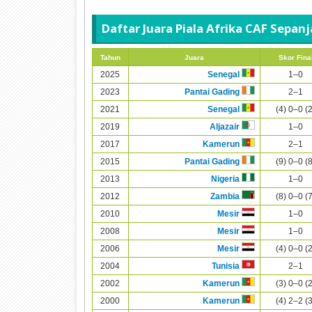
Daftar Juara Piala Afrika CAF Sepan
Tahun
Juara
Skor Fina
2025
1–0
Senegal
2023
2–1
Pantai Gading
2021
(4) 0–0 (
Senegal
2019
1–0
Aljazair
2017
2–1
Kamerun
2015
(9) 0–0 (
Pantai Gading
2013
1–0
Nigeria
2012
(8) 0–0 (
Zambia
2010
1–0
Mesir
2008
1–0
Mesir
2006
(4) 0–0 (
Mesir
2004
2–1
Tunisia
2002
(3) 0–0 (
Kamerun
2000
(4) 2–2 (
Kamerun