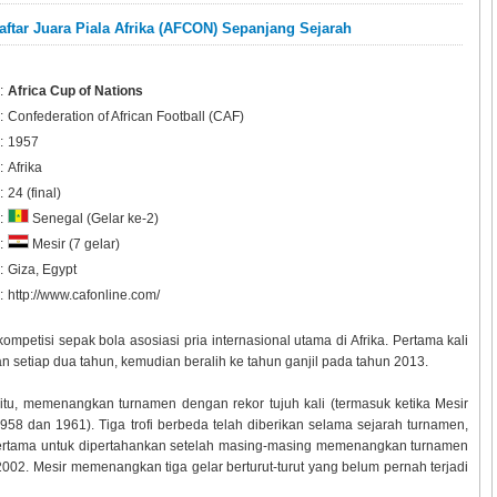
aftar Juara Piala Afrika (AFCON) Sepanjang Sejarah
:
Africa Cup of Nations
:
Confederation of African Football (CAF)
:
1957
:
Afrika
:
24 (final)
:
Senegal (Gelar ke-2)
:
Mesir (7 gelar)
:
Giza, Egypt
:
http://www.cafonline.com/
kompetisi sepak bola asosiasi pria internasional utama di Afrika. Pertama kali
 setiap dua tahun, kemudian beralih ke tahun ganjil pada tahun 2013.
 itu, memenangkan turnamen dengan rekor tujuh kali (termasuk ketika Mesir
958 dan 1961). Tiga trofi berbeda telah diberikan selama sejarah turnamen,
tama untuk dipertahankan setelah masing-masing memenangkan turnamen
un 2002. Mesir memenangkan tiga gelar berturut-turut yang belum pernah terjadi