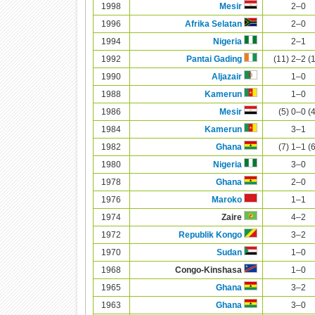
1998
2–0
Mesir
1996
2–0
Afrika Selatan
1994
2–1
Nigeria
1992
(11) 2–2 (
Pantai Gading
1990
1–0
Aljazair
1988
1–0
Kamerun
1986
(5) 0–0 (
Mesir
1984
3–1
Kamerun
1982
(7) 1–1 (
Ghana
1980
3–0
Nigeria
1978
2–0
Ghana
1976
1–1
Maroko
1974
4–2
Zaire
1972
3–2
Republik Kongo
1970
1–0
Sudan
1968
1–0
Congo-Kinshasa
1965
3–2
Ghana
1963
3–0
Ghana