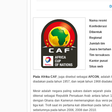
D
Nama resmi
Konfederasi
Dibentuk
Regional
Jumlah tim
Juara bertahan
Tim tersukses
Kantor pusat
Situs web
Piala Afrika CAF
, juga disebut sebagai
AFCON
, adalah 
diadakan pada tahun 1957, dan sejak tahun 1968 diadakan
Mesir adalah negara paling sukses dalam sejarah piala
dikenal sebagai Republik Persatuan Arab antara tahun 1
dengan Ghana dan Kamerun memenangkan dua versi per
tiga kali. Trofi saat ini pertama kali diberikan pada tah
sebelumnya pada tahun 2006, 2008 dan 2010.