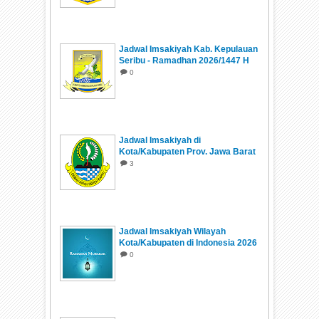
Jadwal Imsakiyah Kab. Kepulauan
Seribu - Ramadhan 2026/1447 H
0
Jadwal Imsakiyah di
Kota/Kabupaten Prov. Jawa Barat
Ramadhan 1447 H/2026
3
Jadwal Imsakiyah Wilayah
Kota/Kabupaten di Indonesia 2026
0