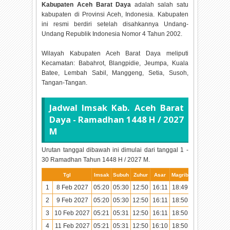
Kabupaten Aceh Barat Daya
adalah salah satu
kabupaten di Provinsi Aceh, Indonesia. Kabupaten
ini resmi berdiri setelah disahkannya Undang-
Undang Republik Indonesia Nomor 4 Tahun 2002.
Wilayah Kabupaten Aceh Barat Daya meliputi
Kecamatan: Babahrot, Blangpidie, Jeumpa, Kuala
Batee, Lembah Sabil, Manggeng, Setia, Susoh,
Tangan-Tangan.
Jadwal Imsak Kab. Aceh Barat
Daya - Ramadhan
1448 H / 2027
M
Urutan tanggal dibawah ini dimulai dari tanggal 1 -
30 Ramadhan Tahun
1448 H / 2027 M.
Tgl
Imsak
Subuh
Zuhur
Asar
Magrib
Isya
1
8 Feb 2027
05:20
05:30
12:50
16:11
18:49
20:00
2
9 Feb 2027
05:20
05:30
12:50
16:11
18:50
20:00
3
10 Feb 2027
05:21
05:31
12:50
16:11
18:50
20:00
4
11 Feb 2027
05:21
05:31
12:50
16:10
18:50
20:00