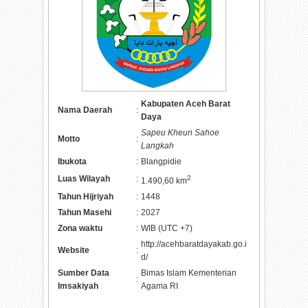
Kabupaten Aceh Barat
Nama Daerah
:
Daya
Sapeu Kheun Sahoe
Motto
:
Langkah
Ibukota
:
Blangpidie
Luas Wilayah
:
2
1.490,60 km
Tahun Hijriyah
:
1448
Tahun Masehi
:
2027
Zona waktu
:
WIB (UTC +7)
http://acehbaratdayakab.go.i
Website
:
d/
Sumber Data
Bimas Islam Kementerian
:
Imsakiyah
Agama RI