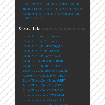
Hasil Klasemen Grup Piala Dunia FIFA 2026
48 Logo Timnas Peserta Piala Dunia FIFA 2026
Skuad Timnas Bosnia dan Herzegovina Piala
Dunia FIFA 2026
Shortcut Links
Skuad Klub Liga 1 Indonesia
Skuad Klub Liga 2 Indonesia
Skuad Klub Liga Primer Inggris
Skuad Klub La Liga Spanyol
Skuad Klub Liga Serie A Italia
Skuad Klub Bundesliga Jerman
Skuad Klub League 1 Prancis
Skuad Klub Liga Eredivisie Belanda
Tabel Ranking Dunia FIFA Terbaru
Skuad Timnas Zona Eropa (UEFA)
Skuad Timnas Zona Asia (AFC)
Skuad Timnas Zona CONMEBOL
Skuad Timnas Zona CONCACAF
Skuad Timnas Zona Afrika (CAF)