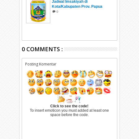
Jadwal Imsakiyah di
Kota/Kabupaten Prov. Papua
Tengah Ramadhan 1447 H/2026
0
0 COMMENTS :
Posting Komentar
Click to see the code!
To insert emoticon you must added at least one
space before the code.