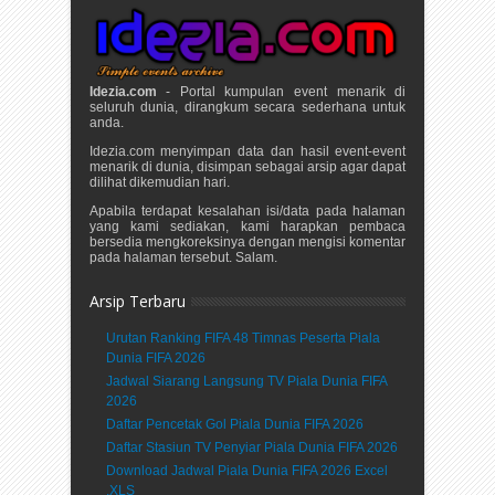
Idezia.com
- Portal kumpulan event menarik di
seluruh dunia, dirangkum secara sederhana untuk
anda.
Idezia.com menyimpan data dan hasil event-event
menarik di dunia, disimpan sebagai arsip agar dapat
dilihat dikemudian hari.
Apabila terdapat kesalahan isi/data pada halaman
yang kami sediakan, kami harapkan pembaca
bersedia mengkoreksinya dengan mengisi komentar
pada halaman tersebut. Salam.
Arsip Terbaru
Urutan Ranking FIFA 48 Timnas Peserta Piala
Dunia FIFA 2026
Jadwal Siarang Langsung TV Piala Dunia FIFA
2026
Daftar Pencetak Gol Piala Dunia FIFA 2026
Daftar Stasiun TV Penyiar Piala Dunia FIFA 2026
Download Jadwal Piala Dunia FIFA 2026 Excel
.XLS