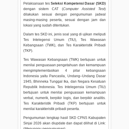
Pelaksanaan tes
Seleksi Kompetensi Dasar (SKD)
dengan sistem CAT (
Computer Assisted Test
)
dilakukan sesuai dengan pengumuman jadwal
masing-masing peserta, sesuai dengan jam dan
lokasi yang sudah ditentukan.
Dalam tes SKD ini, jenis soal yang di ujikan meliputi
Tes Intelegensi Umum (TIU), Tes Wawasan
Kebangsaan (TWK), dan Tes Karakteristik Pribadi
(TKP).
Tes Wawasan Kebangsaan (TWK) bertujuan untuk
menilai penguasaan pengetahuan dan kemampuan
mengimplementasikan 4 pilar kebangsaan
Indonesia yaitu Pancasila, Undang–Undang Dasar
1945, Bhinneka Tunggal Ika, dan Negara Kesatuan
Republik Indonesia. Tes Intelegensia Umum (TIU)
bertujuan untuk menilai penguasaan kemampuan
verbal, numerik, berpikir logis, dan berpikir analitis.
Tes Karakteristik Pribadi (TKP) bertujuan untuk
menilai karakteristik pribadi peserta.
Pengumuman lengkap hasil SKD CPNS Kabupaten
Sinjai
2026 akan diupdate dan dapat dilihat di Link:
(
Menunggu pengumuman
).