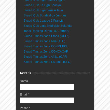
Skuad Klub Liga Primer Inggris
Skuad Klub La Liga Spanyol
Skuad Klub Liga Serie A Italia
Skuad Klub Bundesliga Jerman
Skuad Klub League 1 Prancis
Skuad Klub Liga Eredivisie Belanda
Tabel Ranking Dunia FIFA Terbaru
Skuad Timnas Zona Eropa (UEFA)
Skuad Timnas Zona Asia (AFC)
Skuad Timnas Zona CONMEBOL
Skuad Timnas Zona CONCACAF
Skuad Timnas Zona Afrika (CAF)
Skuad Timnas Zona Oseania (OFC)
Kontak
Nama
Email
*
Pesan
*