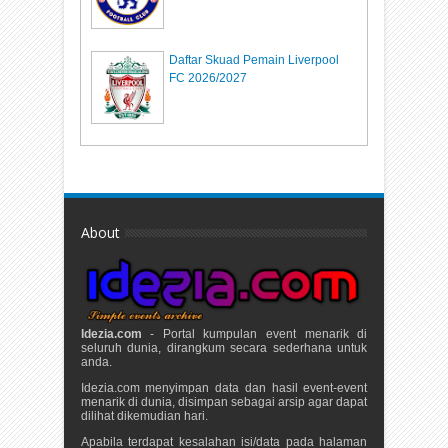
Daftar Skuad Pemain Liverpool
FC 2026/2027
About
Idezia.com
- Portal kumpulan event menarik di
seluruh dunia, dirangkum secara sederhana untuk
anda.
Idezia.com menyimpan data dan hasil event-event
menarik di dunia, disimpan sebagai arsip agar dapat
dilihat dikemudian hari.
Apabila terdapat kesalahan isi/data pada halaman