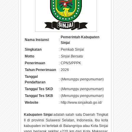
Pemerintah Kabupaten
Nama Instansi
:
Sinjai
Singkatan
:
Pemkab Sinjai
Motto
:
Sinjai Bersatu
Penerimaan
:
CPNS/PPPK
Tahun Penerimaan
:
2026
Tanggal
:
(
Menunggu pengumuman
)
Pendaftaran
Tanggal Tes SKD
:
(
Menunggu pengumuman
)
Tanggal Tes SKB
:
(
Menunggu pengumuman
)
Website
:
http://www.sinjaikab.go.id/
Kabupaten Sinjai
adalah salah satu Daerah Tingkat
II di provinsi Sulawesi Selatan, Indonesia. Ibu kota
kabupaten ini terletak di Balangnipa atau Kota Sinjai
yang berjarak sekitar ±220 km dari Kota Makassar.