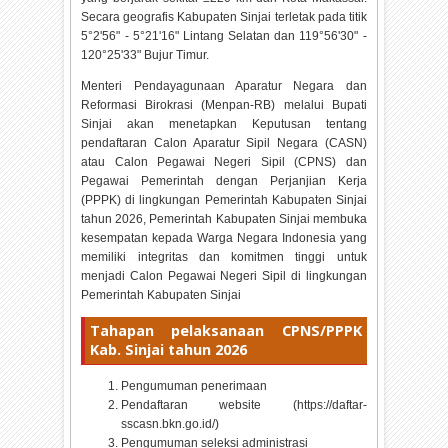
Secara geografis Kabupaten Sinjai terletak pada titik
5°2'56" - 5°21'16" Lintang Selatan dan 119°56'30" -
120°25'33" Bujur Timur.
Menteri Pendayagunaan Aparatur Negara dan
Reformasi Birokrasi (Menpan-RB) melalui Bupati
Sinjai akan menetapkan Keputusan tentang
pendaftaran Calon Aparatur Sipil Negara (CASN)
atau Calon Pegawai Negeri Sipil (CPNS) dan
Pegawai Pemerintah dengan Perjanjian Kerja
(PPPK) di lingkungan Pemerintah Kabupaten Sinjai
tahun
2026, Pemerintah Kabupaten Sinjai membuka
kesempatan kepada Warga Negara Indonesia yang
memiliki integritas dan komitmen tinggi untuk
menjadi Calon Pegawai Negeri Sipil di lingkungan
Pemerintah Kabupaten Sinjai
Tahapan pelaksanaan CPNS/PPPK
Kab. Sinjai tahun
2026
Pengumuman penerimaan
Pendaftaran website (https://daftar-
sscasn.bkn.go.id/)
Pengumuman seleksi administrasi