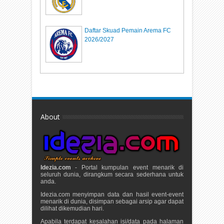
Daftar Skuad Pemain Arema FC
2026/2027
About
Idezia.com
- Portal kumpulan event menarik di
seluruh dunia, dirangkum secara sederhana untuk
anda.
Idezia.com menyimpan data dan hasil event-event
menarik di dunia, disimpan sebagai arsip agar dapat
dilihat dikemudian hari.
Apabila terdapat kesalahan isi/data pada halaman