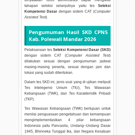
dinyatakan lulus administrasi dapat mengikuti
tahapan seleksi selanjutnya yaitu tes
Seleksi
Kompetensi Dasar
dengan sistem CAT (
Computer
Assisted Test
).
Pengumuman Hasil SKD CPNS
Kab. Polewali Mandar
2026
Pelaksanaan tes
Seleksi Kompetensi Dasar (SKD)
dengan sistem CAT (
Computer Assisted Test
)
dilakukan sesuai dengan pengumuman jadwal
masing-masing peserta, sesuai dengan jam dan
lokasi yang sudah ditentukan.
Dalam tes SKD ini, jenis soal yang di ujikan meliputi
Tes Intelegensi Umum (TIU), Tes Wawasan
Kebangsaan (TWK), dan Tes Karakteristik Pribadi
(TKP).
Tes Wawasan Kebangsaan (TWK) bertujuan untuk
menilai penguasaan pengetahuan dan kemampuan
mengimplementasikan 4 pilar kebangsaan
Indonesia yaitu Pancasila, Undang–Undang Dasar
1945, Bhinneka Tunggal Ika, dan Negara Kesatuan