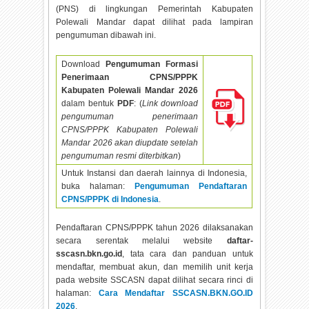
(PNS) di lingkungan Pemerintah Kabupaten
Polewali Mandar dapat dilihat pada lampiran
pengumuman dibawah ini.
Download
Pengumuman Formasi
Penerimaan CPNS/PPPK
Kabupaten Polewali Mandar
2026
dalam bentuk
PDF
: (
Link download
pengumuman penerimaan
CPNS/PPPK Kabupaten Polewali
Mandar
2026 akan diupdate setelah
pengumuman resmi diterbitkan
)
Untuk Instansi dan daerah lainnya di Indonesia,
buka halaman:
Pengumuman Pendaftaran
CPNS/PPPK di Indonesia
.
Pendaftaran CPNS/PPPK tahun
2026 dilaksanakan
secara serentak melalui website
daftar-
sscasn.bkn.go.id
, tata cara dan panduan untuk
mendaftar, membuat akun, dan memilih unit kerja
pada website SSCASN dapat dilihat secara rinci di
halaman:
Cara Mendaftar SSCASN.BKN.GO.ID
2026
.