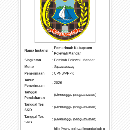
Pemerintah Kabupaten
Nama Instansi
:
Polewali Mandar
Singkatan
:
Pemkab Polewali Mandar
Motto
:
Sipamandaq
Penerimaan
:
CPNS/PPPK
Tahun
:
2026
Penerimaan
Tanggal
:
(
Menunggu pengumuman
)
Pendaftaran
Tanggal Tes
:
(
Menunggu pengumuman
)
SKD
Tanggal Tes
:
(
Menunggu pengumuman
)
SKB
http://www.polewalimandarkab.g