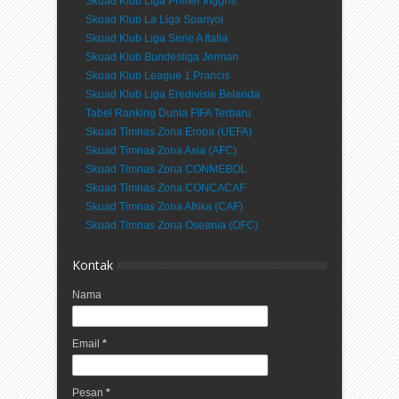
Skuad Klub Liga Primer Inggris
Skuad Klub La Liga Spanyol
Skuad Klub Liga Serie A Italia
Skuad Klub Bundesliga Jerman
Skuad Klub League 1 Prancis
Skuad Klub Liga Eredivisie Belanda
Tabel Ranking Dunia FIFA Terbaru
Skuad Timnas Zona Eropa (UEFA)
Skuad Timnas Zona Asia (AFC)
Skuad Timnas Zona CONMEBOL
Skuad Timnas Zona CONCACAF
Skuad Timnas Zona Afrika (CAF)
Skuad Timnas Zona Oseania (OFC)
Kontak
Nama
Email
*
Pesan
*