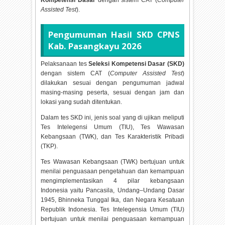
Kompetensi Dasar
dengan sistem CAT (
Computer
Assisted Test
).
Pengumuman Hasil SKD CPNS
Kab. Pasangkayu
2026
Pelaksanaan tes
Seleksi Kompetensi Dasar (SKD)
dengan sistem CAT (
Computer Assisted Test
)
dilakukan sesuai dengan pengumuman jadwal
masing-masing peserta, sesuai dengan jam dan
lokasi yang sudah ditentukan.
Dalam tes SKD ini, jenis soal yang di ujikan meliputi
Tes Intelegensi Umum (TIU), Tes Wawasan
Kebangsaan (TWK), dan Tes Karakteristik Pribadi
(TKP).
Tes Wawasan Kebangsaan (TWK) bertujuan untuk
menilai penguasaan pengetahuan dan kemampuan
mengimplementasikan 4 pilar kebangsaan
Indonesia yaitu Pancasila, Undang–Undang Dasar
1945, Bhinneka Tunggal Ika, dan Negara Kesatuan
Republik Indonesia. Tes Intelegensia Umum (TIU)
bertujuan untuk menilai penguasaan kemampuan