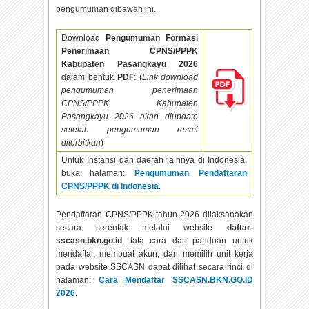
pengumuman dibawah ini.
Download
Pengumuman Formasi
Penerimaan CPNS/PPPK
Kabupaten Pasangkayu
2026
dalam bentuk
PDF
: (
Link download
pengumuman penerimaan
CPNS/PPPK Kabupaten
Pasangkayu
2026 akan diupdate
setelah pengumuman resmi
diterbitkan
)
Untuk Instansi dan daerah lainnya di Indonesia,
buka halaman:
Pengumuman Pendaftaran
CPNS/PPPK di Indonesia
.
Pendaftaran CPNS/PPPK tahun
2026 dilaksanakan
secara serentak melalui website
daftar-
sscasn.bkn.go.id
, tata cara dan panduan untuk
mendaftar, membuat akun, dan memilih unit kerja
pada website SSCASN dapat dilihat secara rinci di
halaman:
Cara Mendaftar SSCASN.BKN.GO.ID
2026
.