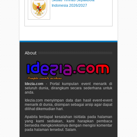
Skuad Timnas Sepakbola
Indonesia 2026/2027
About
Idezia.com
- Portal kumpulan event menarik di
seluruh dunia, dirangkum secara sederhana untuk
anda.
Idezia.com menyimpan data dan hasil event-event
menarik di dunia, disimpan sebagai arsip agar dapat
dilihat dikemudian hari.
Apabila terdapat kesalahan isi/data pada halaman
yang kami sediakan, kami harapkan pembaca
bersedia mengkoreksinya dengan mengisi komentar
pada halaman tersebut. Salam.