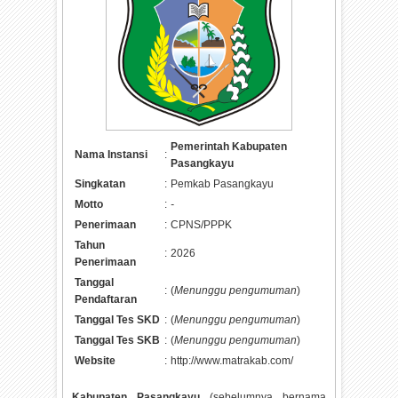
Pemerintah Kabupaten
Nama Instansi
:
Pasangkayu
Singkatan
:
Pemkab Pasangkayu
Motto
:
-
Penerimaan
:
CPNS/PPPK
Tahun
:
2026
Penerimaan
Tanggal
:
(
Menunggu pengumuman
)
Pendaftaran
Tanggal Tes SKD
:
(
Menunggu pengumuman
)
Tanggal Tes SKB
:
(
Menunggu pengumuman
)
Website
:
http://www.matrakab.com/
Kabupaten Pasangkayu
(sebelumnya bernama