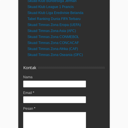
Skuad Klub Bundesliga Jerman
Skuad Klub League 1 Prancis
Skuad Klub Liga Eredivisie Belanda
Tabel Ranking Dunia FIFA Terbaru
Skuad Timnas Zona Eropa (UEFA)
Skuad Timnas Zona Asia (AFC)
Skuad Timnas Zona CONMEBOL
Skuad Timnas Zona CONCACAF
Skuad Timnas Zona Afrika (CAF)
Skuad Timnas Zona Oseania (OFC)
Kontak
Nama
Email
*
Pesan
*