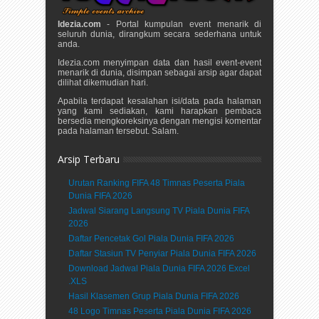
Idezia.com
- Portal kumpulan event menarik di
seluruh dunia, dirangkum secara sederhana untuk
anda.
Idezia.com menyimpan data dan hasil event-event
menarik di dunia, disimpan sebagai arsip agar dapat
dilihat dikemudian hari.
Apabila terdapat kesalahan isi/data pada halaman
yang kami sediakan, kami harapkan pembaca
bersedia mengkoreksinya dengan mengisi komentar
pada halaman tersebut. Salam.
Arsip Terbaru
Urutan Ranking FIFA 48 Timnas Peserta Piala
Dunia FIFA 2026
Jadwal Siarang Langsung TV Piala Dunia FIFA
2026
Daftar Pencetak Gol Piala Dunia FIFA 2026
Daftar Stasiun TV Penyiar Piala Dunia FIFA 2026
Download Jadwal Piala Dunia FIFA 2026 Excel
.XLS
Hasil Klasemen Grup Piala Dunia FIFA 2026
48 Logo Timnas Peserta Piala Dunia FIFA 2026