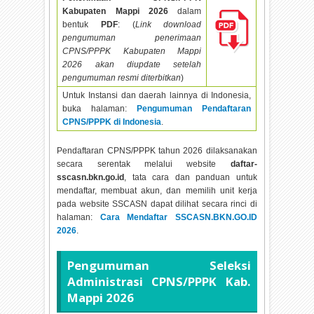
Kabupaten Mappi
2026
dalam
bentuk
PDF
: (
Link download
pengumuman penerimaan
CPNS/PPPK Kabupaten Mappi
2026 akan diupdate setelah
pengumuman resmi diterbitkan
)
Untuk Instansi dan daerah lainnya di Indonesia,
buka halaman:
Pengumuman Pendaftaran
CPNS/PPPK di Indonesia
.
Pendaftaran CPNS/PPPK tahun
2026 dilaksanakan
secara serentak melalui website
daftar-
sscasn.bkn.go.id
, tata cara dan panduan untuk
mendaftar, membuat akun, dan memilih unit kerja
pada website SSCASN dapat dilihat secara rinci di
halaman:
Cara Mendaftar SSCASN.BKN.GO.ID
2026
.
Pengumuman Seleksi
Administrasi CPNS/PPPK Kab.
Mappi
2026