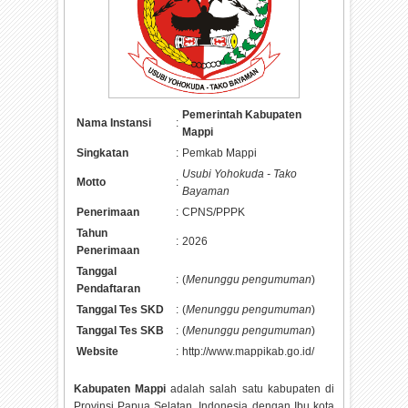
Pemerintah Kabupaten
Nama Instansi
:
Mappi
Singkatan
:
Pemkab Mappi
Usubi Yohokuda - Tako
Motto
:
Bayaman
Penerimaan
:
CPNS/PPPK
Tahun
:
2026
Penerimaan
Tanggal
:
(
Menunggu pengumuman
)
Pendaftaran
Tanggal Tes SKD
:
(
Menunggu pengumuman
)
Tanggal Tes SKB
:
(
Menunggu pengumuman
)
Website
:
http://www.mappikab.go.id/
Kabupaten Mappi
adalah salah satu kabupaten di
Provinsi Papua Selatan, Indonesia dengan Ibu kota