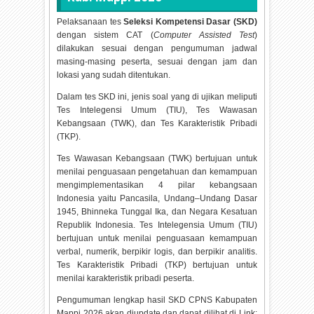
Pelaksanaan tes
Seleksi Kompetensi Dasar (SKD)
dengan sistem CAT (
Computer Assisted Test
)
dilakukan sesuai dengan pengumuman jadwal
masing-masing peserta, sesuai dengan jam dan
lokasi yang sudah ditentukan.
Dalam tes SKD ini, jenis soal yang di ujikan meliputi
Tes Intelegensi Umum (TIU), Tes Wawasan
Kebangsaan (TWK), dan Tes Karakteristik Pribadi
(TKP).
Tes Wawasan Kebangsaan (TWK) bertujuan untuk
menilai penguasaan pengetahuan dan kemampuan
mengimplementasikan 4 pilar kebangsaan
Indonesia yaitu Pancasila, Undang–Undang Dasar
1945, Bhinneka Tunggal Ika, dan Negara Kesatuan
Republik Indonesia. Tes Intelegensia Umum (TIU)
bertujuan untuk menilai penguasaan kemampuan
verbal, numerik, berpikir logis, dan berpikir analitis.
Tes Karakteristik Pribadi (TKP) bertujuan untuk
menilai karakteristik pribadi peserta.
Pengumuman lengkap hasil SKD CPNS Kabupaten
Mappi
2026 akan diupdate dan dapat dilihat di Link: