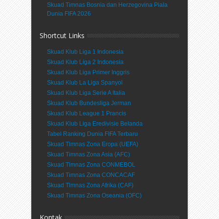
Skuad Timnas Bosnia dan Herzegovina Piala
Dunia FIFA 2026
Shortcut Links
Skuad Klub Liga 1 Indonesia
Skuad Klub Liga 2 Indonesia
Skuad Klub Liga Primer Inggris
Skuad Klub La Liga Spanyol
Skuad Klub Liga Serie A Italia
Skuad Klub Bundesliga Jerman
Skuad Klub League 1 Prancis
Skuad Klub Liga Eredivisie Belanda
Tabel Ranking Dunia FIFA Terbaru
Skuad Timnas Zona Eropa (UEFA)
Skuad Timnas Zona Asia (AFC)
Skuad Timnas Zona CONMEBOL
Skuad Timnas Zona CONCACAF
Skuad Timnas Zona Afrika (CAF)
Skuad Timnas Zona Oseania (OFC)
Kontak