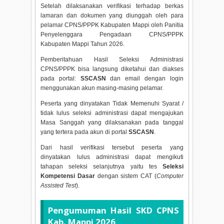
Setelah dilaksanakan verifikasi terhadap berkas
lamaran dan dokumen yang diunggah oleh para
pelamar CPNS/PPPK Kabupaten Mappi oleh Panitia
Penyelenggara Pengadaan CPNS/PPPK
Kabupaten Mappi Tahun
2026.
Pemberitahuan Hasil Seleksi Administrasi
CPNS/PPPK bisa langsung diketahui dan diakses
pada portal:
SSCASN
dan email dengan login
menggunakan akun masing-masing pelamar.
Peserta yang dinyatakan Tidak Memenuhi Syarat /
tidak lulus seleksi administrasi dapat mengajukan
Masa Sanggah yang dilaksanakan pada tanggal
yang tertera pada akun di portal
SSCASN
.
Dari hasil verifikasi tersebut peserta yang
dinyatakan lulus administrasi dapat mengikuti
tahapan seleksi selanjutnya yaitu tes
Seleksi
Kompetensi Dasar
dengan sistem CAT (
Computer
Assisted Test
).
Pengumuman Hasil SKD CPNS
Kab. Mappi
2026