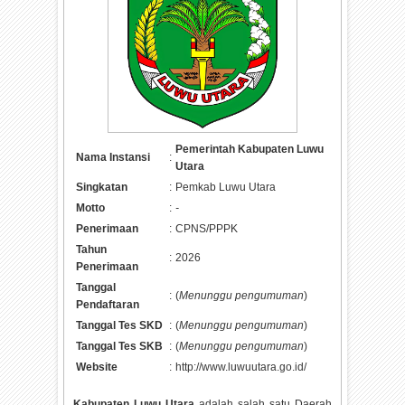
Pemerintah Kabupaten Luwu
Nama Instansi
:
Utara
Singkatan
:
Pemkab Luwu Utara
Motto
:
-
Penerimaan
:
CPNS/PPPK
Tahun
:
2026
Penerimaan
Tanggal
:
(
Menunggu pengumuman
)
Pendaftaran
Tanggal Tes SKD
:
(
Menunggu pengumuman
)
Tanggal Tes SKB
:
(
Menunggu pengumuman
)
Website
:
http://www.luwuutara.go.id/
Kabupaten Luwu Utara
adalah salah satu Daerah