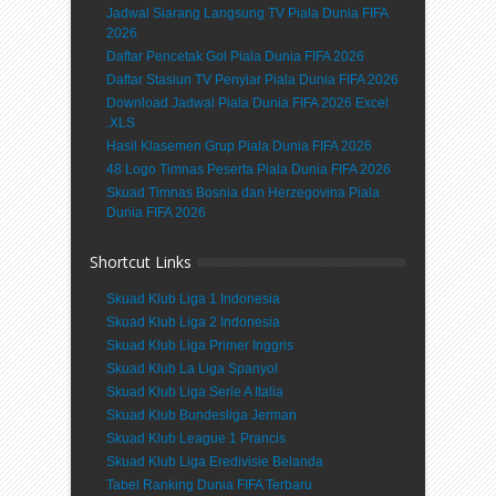
Jadwal Siarang Langsung TV Piala Dunia FIFA
2026
Daftar Pencetak Gol Piala Dunia FIFA 2026
Daftar Stasiun TV Penyiar Piala Dunia FIFA 2026
Download Jadwal Piala Dunia FIFA 2026 Excel
.XLS
Hasil Klasemen Grup Piala Dunia FIFA 2026
48 Logo Timnas Peserta Piala Dunia FIFA 2026
Skuad Timnas Bosnia dan Herzegovina Piala
Dunia FIFA 2026
Shortcut Links
Skuad Klub Liga 1 Indonesia
Skuad Klub Liga 2 Indonesia
Skuad Klub Liga Primer Inggris
Skuad Klub La Liga Spanyol
Skuad Klub Liga Serie A Italia
Skuad Klub Bundesliga Jerman
Skuad Klub League 1 Prancis
Skuad Klub Liga Eredivisie Belanda
Tabel Ranking Dunia FIFA Terbaru