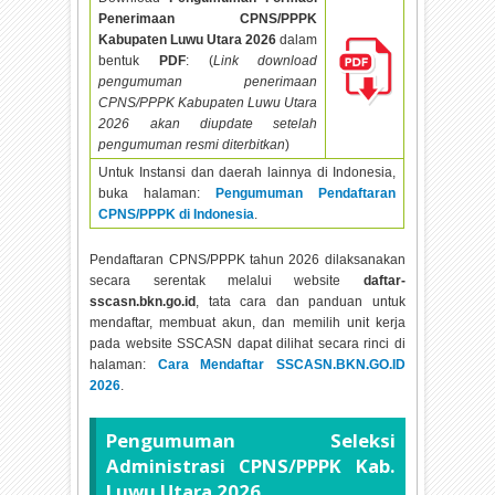
Penerimaan CPNS/PPPK
Kabupaten Luwu Utara
2026
dalam
bentuk
PDF
: (
Link download
pengumuman penerimaan
CPNS/PPPK Kabupaten Luwu Utara
2026 akan diupdate setelah
pengumuman resmi diterbitkan
)
Untuk Instansi dan daerah lainnya di Indonesia,
buka halaman:
Pengumuman Pendaftaran
CPNS/PPPK di Indonesia
.
Pendaftaran CPNS/PPPK tahun
2026 dilaksanakan
secara serentak melalui website
daftar-
sscasn.bkn.go.id
, tata cara dan panduan untuk
mendaftar, membuat akun, dan memilih unit kerja
pada website SSCASN dapat dilihat secara rinci di
halaman:
Cara Mendaftar SSCASN.BKN.GO.ID
2026
.
Pengumuman Seleksi
Administrasi CPNS/PPPK Kab.
Luwu Utara
2026