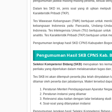
pengumuman jadwal masing-masing peserta, sesuai denga
Dalam tes SKD ini, jenis soal yang di ujikan melip
Karakteristik Pribadi (TKP).
Tes Wawasan Kebangsaan (TWK) bertujuan untuk menil
kebangsaan Indonesia yaitu Pancasila, Undang–Und
Indonesia. Tes Intelegensia Umum (TIU) bertujuan untuk 
analitis. Tes Karakteristik Pribadi (TKP) bertujuan untuk men
Pengumuman lengkap hasil SKD CPNS Kabupaten Bogo
Pengumuman Hasil SKB CPNS Kab. 
Seleksi Kompetensi Bidang (SKB)
merupakan tes kemam
perilaku yang diperlukan dalam melaksanakan tugas dan j
Tes SKB ini akan ditempuh peserta jika telah dinyatakan l
dilamar oleh peserta dan jabatannya. Materi tersebut dapa
Peraturan Menteri Pendayagunaan Aparatur Nega
Peraturan instansi yang dilamar
Relevansi atau kaitan dengan latar belakang studi
Soal-soal yang ditanyakan instansi
Pengumuman lengkap hasil Seleksi Kompetensi Bidan