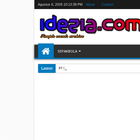
Agustus 6, 2026
10:13:39 PM
About
Contact
SEPAKBOLA
Latest
07:31 AM
Jadwal Siarang Langsung TV Piala Dunia 