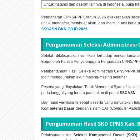
Untuk Instansi dan daerah lainnya di Indonesia, buka h
Pendaftaran CPNS/PPPK tahun
2026 dilaksanakan seca
untuk mendaftar, membuat akun, dan memilih unit kerja 
SSCASN.BKN.GO.ID
2026
.
Pengumuman Seleksi Administrasi 
Setelah dilaksanakan verifikasi terhadap berkas la
Bogor oleh Panitia Penyelenggara Pengadaan CPNS/PP
Pemberitahuan Hasil Seleksi Administrasi CPNS/PPPK bi
login menggunakan akun masing-masing pelamar.
Peserta yang dinyatakan Tidak Memenuhi Syarat / tidak 
pada tanggal yang tertera pada akun di portal
SSCASN
.
Dari hasil verifikasi tersebut peserta yang dinyatakan lu
Kompetensi Dasar
dengan sistem CAT (
Computer Assiste
Pengumuman Hasil SKD CPNS Kab. 
Pelaksanaan tes
Seleksi Kompetensi Dasar (SKD)
d