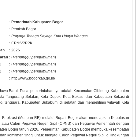
:
Pemerintah Kabupaten Bogor
:
Pemkab Bogor
:
Prayoga Tohaga Sayaga Kuta Udaya Wangsa
:
CPNS/PPPK
aan
:
2026
taran
:
(
Menunggu pengumuman
)
D
:
(
Menunggu pengumuman
)
B
:
(
Menunggu pengumuman
)
:
http://www.bogorkab.go.id/
 Jawa Barat. Pusat pemerintahannya adalah Kecamatan Cibinong. Kabupaten
a Tangerang Selatan, Kota Depok, Kota Bekasi, dan Kabupaten Bekasi di
 di tenggara, Kabupaten Sukabumi di selatan dan mengelilingi wilayah Kota
 Birokrasi (Menpan-RB) melalui Bupati Bogor akan menetapkan Keputusan
N) atau Calon Pegawai Negeri Sipil (CPNS) dan Pegawai Pemerintah dengan
paten Bogor tahun
2026, Pemerintah Kabupaten Bogor membuka kesempatan
dan komitmen tinggi untuk menjadi Calon Pegawai Negeri Sipil di lingkungan