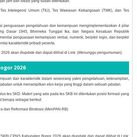
n jam dan lokasi yang sudah ditentukan.
uti Tes Intelegensi Umum (TIU), Tes Wawasan Kebangsaan (TWK), dan Tes
ai penguasaan pengetahuan dan kemampuan mengimplementasikan 4 pilar
ang Dasar 1945, Bhinneka Tunggal Ika, dan Negara Kesatuan Republik
menilai penguasaan kemampuan verbal, numerik, berpikir logis, dan berpikir
ilai karakteristik pribadi peserta.
r
2026 akan diupdate dan dapat dilihat di Link: (
Menunggu pengumuman
).
Bogor
2026
puan dan karakteristik dalam seseorang yakni pengetahuan, keterampilan,
abatan untuk menampilkan etos kerja yang tinggi dalam sebuah jabatan.
ulus tes SKD. Materi yang ada pada tes SKB ini ditentukan posisi formasi yang
t berupa sebagai berikut:
ra dan Reformasi Birokrasi (MenPAN-RB)
g (SKB) CPNS Kabupaten Bogor
2026 akan diupdate dan dapat dilihat di Link: