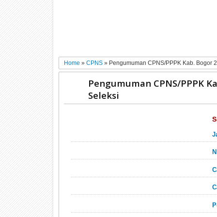
Home
»
CPNS
»
Pengumuman CPNS/PPPK Kab. Bogor 2026
Pengumuman CPNS/PPPK Kab. 
Seleksi
S
J
N
C
C
P