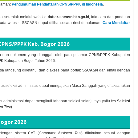
alaman:
Pengumuman Pendaftaran CPNS/PPPK di Indonesia
.
ra serentak melalui website
daftar-sscasn.bkn.go.id
, tata cara dan panduan
pada website SSCASN dapat dilihat secara rinci di halaman:
Cara Mendaftar
CPNS/PPPK Kab. Bogor
2026
maran dan dokumen yang diunggah oleh para pelamar CPNS/PPPK Kabupaten
PK Kabupaten Bogor Tahun
2026.
sa langsung diketahui dan diakses pada portal:
SSCASN
dan email dengan
lulus seleksi administrasi dapat mengajukan Masa Sanggah yang dilaksanakan
lus administrasi dapat mengikuti tahapan seleksi selanjutnya yaitu tes
Seleksi
d Test
).
Bogor
2026
engan sistem CAT (
Computer Assisted Test
) dilakukan sesuai dengan