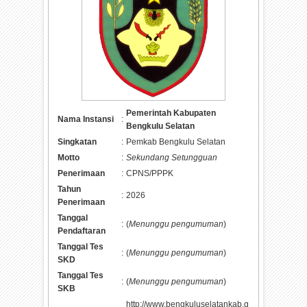
Pemerintah Kabupaten
Nama Instansi
:
Bengkulu Selatan
Singkatan
:
Pemkab Bengkulu Selatan
Motto
:
Sekundang Setungguan
Penerimaan
:
CPNS/PPPK
Tahun
:
2026
Penerimaan
Tanggal
:
(
Menunggu pengumuman
)
Pendaftaran
Tanggal Tes
:
(
Menunggu pengumuman
)
SKD
Tanggal Tes
:
(
Menunggu pengumuman
)
SKB
http://www.bengkuluselatankab.g