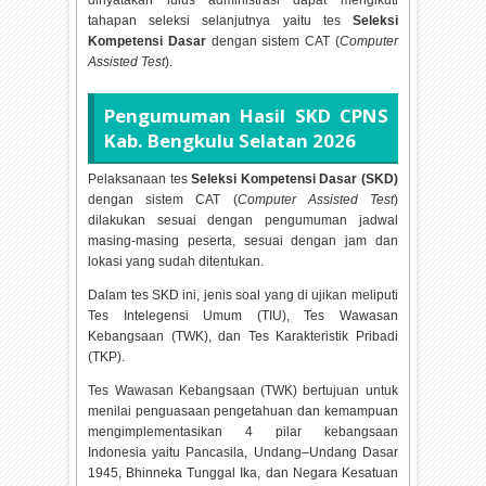
dinyatakan lulus administrasi dapat mengikuti
tahapan seleksi selanjutnya yaitu tes
Seleksi
Kompetensi Dasar
dengan sistem CAT (
Computer
Assisted Test
).
Pengumuman Hasil SKD CPNS
Kab. Bengkulu Selatan
2026
Pelaksanaan tes
Seleksi Kompetensi Dasar (SKD)
dengan sistem CAT (
Computer Assisted Test
)
dilakukan sesuai dengan pengumuman jadwal
masing-masing peserta, sesuai dengan jam dan
lokasi yang sudah ditentukan.
Dalam tes SKD ini, jenis soal yang di ujikan meliputi
Tes Intelegensi Umum (TIU), Tes Wawasan
Kebangsaan (TWK), dan Tes Karakteristik Pribadi
(TKP).
Tes Wawasan Kebangsaan (TWK) bertujuan untuk
menilai penguasaan pengetahuan dan kemampuan
mengimplementasikan 4 pilar kebangsaan
Indonesia yaitu Pancasila, Undang–Undang Dasar
1945, Bhinneka Tunggal Ika, dan Negara Kesatuan