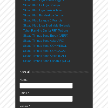
Skuad Klub Liga Primer Inggris
Skuad Klub La Liga Spanyol
Skuad Klub Liga Serie A Italia
Skuad Klub Bundesliga Jerman
Skuad Klub League 1 Prancis
Skuad Klub Liga Eredivisie Belanda
Tabel Ranking Dunia FIFA Terbaru
Skuad Timnas Zona Eropa (UEFA)
Skuad Timnas Zona Asia (AFC)
Skuad Timnas Zona CONMEBOL
Skuad Timnas Zona CONCACAF
Skuad Timnas Zona Afrika (CAF)
Skuad Timnas Zona Oseania (OFC)
Kontak
Nama
Email
*
Pesan
*