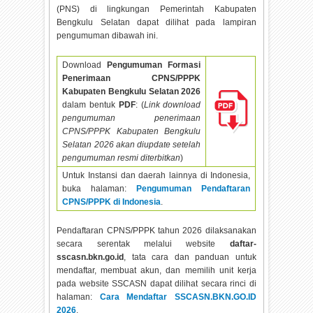
(PNS) di lingkungan Pemerintah Kabupaten
Bengkulu Selatan dapat dilihat pada lampiran
pengumuman dibawah ini.
Download
Pengumuman Formasi
Penerimaan CPNS/PPPK
Kabupaten Bengkulu Selatan
2026
dalam bentuk
PDF
: (
Link download
pengumuman penerimaan
CPNS/PPPK Kabupaten Bengkulu
Selatan
2026 akan diupdate setelah
pengumuman resmi diterbitkan
)
Untuk Instansi dan daerah lainnya di Indonesia,
buka halaman:
Pengumuman Pendaftaran
CPNS/PPPK di Indonesia
.
Pendaftaran CPNS/PPPK tahun
2026 dilaksanakan
secara serentak melalui website
daftar-
sscasn.bkn.go.id
, tata cara dan panduan untuk
mendaftar, membuat akun, dan memilih unit kerja
pada website SSCASN dapat dilihat secara rinci di
halaman:
Cara Mendaftar SSCASN.BKN.GO.ID
2026
.