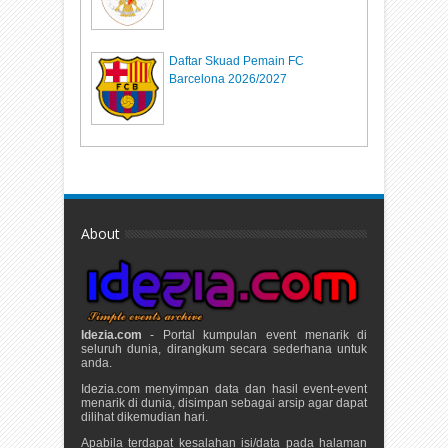
Daftar Skuad Pemain FC
Barcelona 2026/2027
About
Idezia.com
- Portal kumpulan event menarik di
seluruh dunia, dirangkum secara sederhana untuk
anda.
Idezia.com menyimpan data dan hasil event-event
menarik di dunia, disimpan sebagai arsip agar dapat
dilihat dikemudian hari.
Apabila terdapat kesalahan isi/data pada halaman