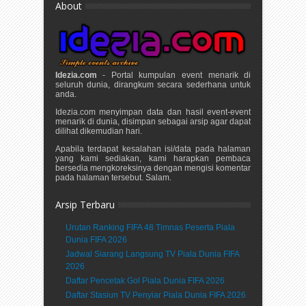
About
Idezia.com
- Portal kumpulan event menarik di
seluruh dunia, dirangkum secara sederhana untuk
anda.
Idezia.com menyimpan data dan hasil event-event
menarik di dunia, disimpan sebagai arsip agar dapat
dilihat dikemudian hari.
Apabila terdapat kesalahan isi/data pada halaman
yang kami sediakan, kami harapkan pembaca
bersedia mengkoreksinya dengan mengisi komentar
pada halaman tersebut. Salam.
Arsip Terbaru
Urutan Ranking FIFA 48 Timnas Peserta Piala
Dunia FIFA 2026
Jadwal Siarang Langsung TV Piala Dunia FIFA
2026
Daftar Pencetak Gol Piala Dunia FIFA 2026
Daftar Stasiun TV Penyiar Piala Dunia FIFA 2026