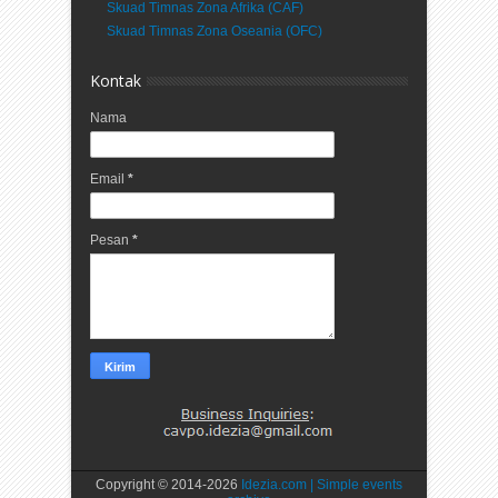
Skuad Timnas Zona Afrika (CAF)
Skuad Timnas Zona Oseania (OFC)
Kontak
Nama
Email
*
Pesan
*
Copyright © 2014-
2026
Idezia.com | Simple events