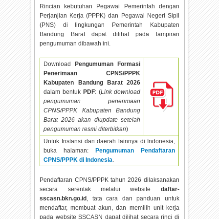
Rincian kebutuhan Pegawai Pemerintah dengan
Perjanjian Kerja (PPPK) dan Pegawai Negeri Sipil
(PNS) di lingkungan Pemerintah Kabupaten
Bandung Barat dapat dilihat pada lampiran
pengumuman dibawah ini.
Download
Pengumuman Formasi
Penerimaan CPNS/PPPK
Kabupaten Bandung Barat
2026
dalam bentuk
PDF
: (
Link download
pengumuman penerimaan
CPNS/PPPK Kabupaten Bandung
Barat
2026 akan diupdate setelah
pengumuman resmi diterbitkan
)
Untuk Instansi dan daerah lainnya di Indonesia,
buka halaman:
Pengumuman Pendaftaran
CPNS/PPPK di Indonesia
.
Pendaftaran CPNS/PPPK tahun
2026 dilaksanakan
secara serentak melalui website
daftar-
sscasn.bkn.go.id
, tata cara dan panduan untuk
mendaftar, membuat akun, dan memilih unit kerja
pada website SSCASN dapat dilihat secara rinci di