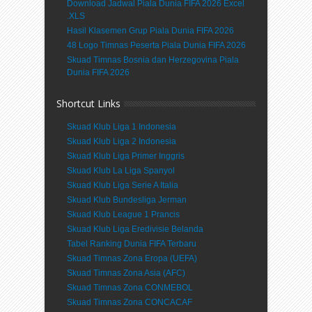
Download Jadwal Piala Dunia FIFA 2026 Excel
.XLS
Hasil Klasemen Grup Piala Dunia FIFA 2026
48 Logo Timnas Peserta Piala Dunia FIFA 2026
Skuad Timnas Bosnia dan Herzegovina Piala
Dunia FIFA 2026
Shortcut Links
Skuad Klub Liga 1 Indonesia
Skuad Klub Liga 2 Indonesia
Skuad Klub Liga Primer Inggris
Skuad Klub La Liga Spanyol
Skuad Klub Liga Serie A Italia
Skuad Klub Bundesliga Jerman
Skuad Klub League 1 Prancis
Skuad Klub Liga Eredivisie Belanda
Tabel Ranking Dunia FIFA Terbaru
Skuad Timnas Zona Eropa (UEFA)
Skuad Timnas Zona Asia (AFC)
Skuad Timnas Zona CONMEBOL
Skuad Timnas Zona CONCACAF