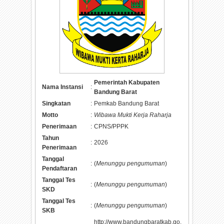
Pemerintah Kabupaten
Nama Instansi
:
Bandung Barat
Singkatan
:
Pemkab Bandung Barat
Motto
:
Wibawa Mukti Kerja Raharja
Penerimaan
:
CPNS/PPPK
Tahun
:
2026
Penerimaan
Tanggal
:
(
Menunggu pengumuman
)
Pendaftaran
Tanggal Tes
:
(
Menunggu pengumuman
)
SKD
Tanggal Tes
:
(
Menunggu pengumuman
)
SKB
http://www.bandungbaratkab.go.